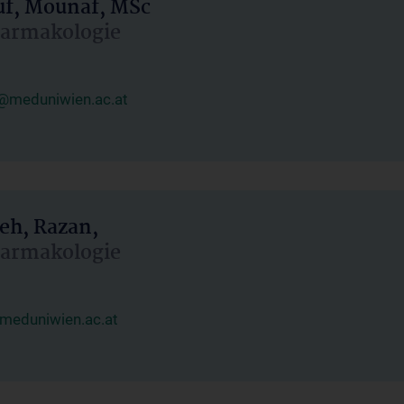
uf, Mounaf, MSc
Pharmakologie
@meduniwien.ac.at
eh, Razan,
Pharmakologie
meduniwien.ac.at