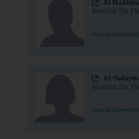
Al Makhlo
Institut für 
mounaf.almakhlouf
Al-Salaym
Institut für 
razan.al-salaymeh@