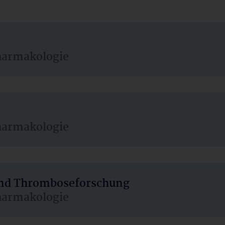
harmakologie
harmakologie
 und Thromboseforschung
harmakologie