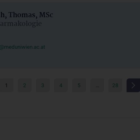
h, Thomas, MSc
Pharmakologie
@meduniwien.ac.at
1
2
3
4
5
…
28