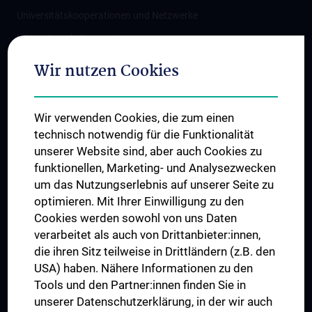
Universitätskooperationen und Netzwerke
Internationale Kooperationen
Adjunct Professorships
Wir nutzen Cookies
Student & Staff Exchange
Das KPJ der MedUni Wien
Wir verwenden Cookies, die zum einen
Graduiertentraining
technisch notwendig für die Funktionalität
Dual Career
unserer Website sind, aber auch Cookies zu
funktionellen, Marketing- und Analysezwecken
Trusted Reseach - Research Security - Foreign Interference
um das Nutzungserlebnis auf unserer Seite zu
UNESCO Lehrstuhl für Bioethik
optimieren. Mit Ihrer Einwilligung zu den
MUVI
Cookies werden sowohl von uns Daten
verarbeitet als auch von Drittanbieter:innen,
die ihren Sitz teilweise in Drittländern (z.B. den
USA) haben. Nähere Informationen zu den
Folgen Sie uns auf
Tools und den Partner:innen finden Sie in
unserer Datenschutzerklärung, in der wir auch