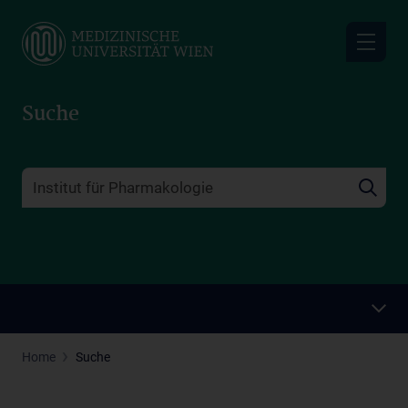
Skip
to
main
content
Suche
Home
Suche