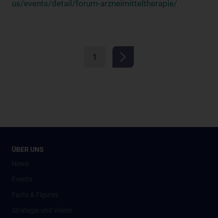
us/events/detail/forum-arzneimitteltherapie/
1
ÜBER UNS
News
Events
Facts & Figures
Strategie und Vision