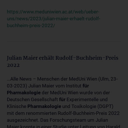
https://www.meduniwien.ac.at/web/ueber-
uns/news/2023/julian-maier-erhaelt-rudolf-
buchheim-preis-2022/
Julian Maier erhält Rudolf-Buchheim-Preis
2022
...Alle News – Menschen der MedUni Wien (Ulm, 23-
03-2023) Julian Maier vom Institut
für
Pharmakologie
der MedUni Wien wurde von der
Deutschen Gesellschaft
für
Experimentelle und
Klinische
Pharmakologie
und Toxikologie (DGPT)
mit dem renommierten Rudolf-Buchheim-Preis 2022
ausgezeichnet. Das Forschungsteam um Julian
Maier konnte in einer Studie unter Leitung von Harald