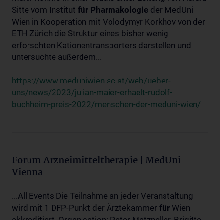
Sitte vom Institut
für
Pharmakologie
der MedUni
Wien in Kooperation mit Volodymyr Korkhov von der
ETH Zürich die Struktur eines bisher wenig
erforschten Kationentransporters darstellen und
untersuchte außerdem...
https://www.meduniwien.ac.at/web/ueber-
uns/news/2023/julian-maier-erhaelt-rudolf-
buchheim-preis-2022/menschen-der-meduni-wien/
Forum Arzneimitteltherapie | MedUni
Vienna
...All Events Die Teilnahme an jeder Veranstaltung
wird mit 1 DFP-Punkt der Ärztekammer
für
Wien
akkreditiert. Organisation: Peter Matzneller, Brigitte