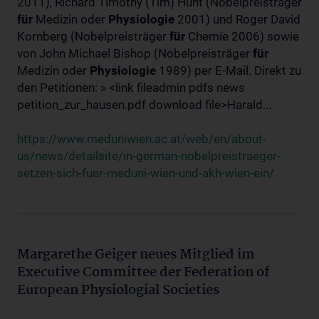
2011), Richard Timothy (Tim) Hunt (Nobelpreisträger
für
Medizin oder
Physiologie
2001) und Roger David
Kornberg (Nobelpreisträger
für
Chemie 2006) sowie
von John Michael Bishop (Nobelpreisträger
für
Medizin oder
Physiologie
1989) per E-Mail. Direkt zu
den Petitionen: » <link fileadmin pdfs news
petition_zur_hausen.pdf download file>Harald...
https://www.meduniwien.ac.at/web/en/about-
us/news/detailsite/in-german-nobelpreistraeger-
setzen-sich-fuer-meduni-wien-und-akh-wien-ein/
Margarethe Geiger neues Mitglied im
Executive Committee der Federation of
European Physiologial Societies