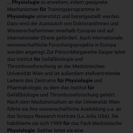
...
Physiologie
zu erweitern, indem geeignete
Mechanismen
für
Trainingsprogramme in
Physiologie
unterstützt und bereitgestellt werden.
Dazu wird der Austausch von DoktorandInnen und
WissenschafterInnen innerhalb Europas und auf
internationaler Ebene gefördert. Auch internationale
wissenschaftliche Forschungsprojekte in Europa
werden angeregt.Zur PersonMargarethe Geiger leitet
das Institut
für
Gefäßbiologie und
Thromboseforschung an der Medizinischen
Universität Wien und ist außerdem stellvertretende
Leiterin des Zentrums
für
Physiologie
und
Pharmakologie, zu dem das Institut
für
Gefäßbiologie und Thromboseforschung gehört.
Nach dem Medizinstudium an der Universität Wien
führte sie ihre wissenschaftliche Ausbildung u.a. an
das Scripps Research Institute (La Jolla, USA). Sie
habilitierte sie sich 1989
für
das Fach Medizinische
Physiologie
. Seither leitet sie eine