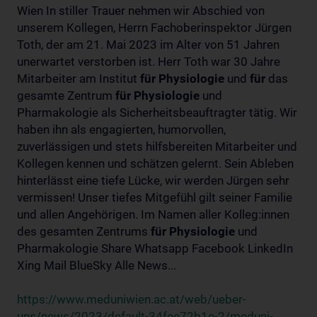
Wien In stiller Trauer nehmen wir Abschied von
unserem Kollegen, Herrn Fachoberinspektor Jürgen
Toth, der am 21. Mai 2023 im Alter von 51 Jahren
unerwartet verstorben ist. Herr Toth war 30 Jahre
Mitarbeiter am Institut
für
Physiologie
und
für
das
gesamte Zentrum
für
Physiologie
und
Pharmakologie als Sicherheitsbeauftragter tätig. Wir
haben ihn als engagierten, humorvollen,
zuverlässigen und stets hilfsbereiten Mitarbeiter und
Kollegen kennen und schätzen gelernt. Sein Ableben
hinterlässt eine tiefe Lücke, wir werden Jürgen sehr
vermissen! Unser tiefes Mitgefühl gilt seiner Familie
und allen Angehörigen. Im Namen aller Kolleg:innen
des gesamten Zentrums
für
Physiologie
und
Pharmakologie Share Whatsapp Facebook LinkedIn
Xing Mail BlueSky Alle News...
https://www.meduniwien.ac.at/web/ueber-
uns/news/2023/default-34fee72b1e-2/meduni-