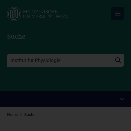
Skip
to
main
content
Suche
Home
Suche