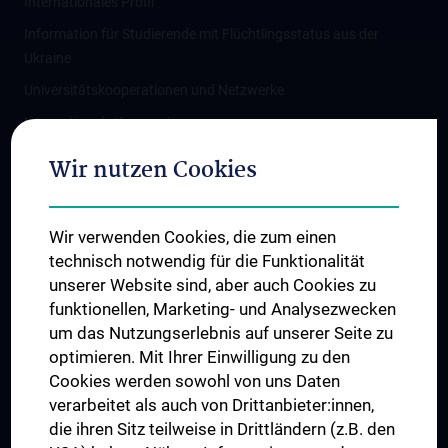
Internationales Profil
Information für Studierende mit Flüchtlingsstatus aus der
Ukraine
Universitätskooperationen und Netzwerke
Internationale Kooperationen
Adjunct Professorships
Wir nutzen Cookies
Student & Staff Exchange
Das KPJ der MedUni Wien
Wir verwenden Cookies, die zum einen
Graduiertentraining
technisch notwendig für die Funktionalität
Dual Career
unserer Website sind, aber auch Cookies zu
funktionellen, Marketing- und Analysezwecken
Trusted Reseach - Research Security - Foreign Interference
um das Nutzungserlebnis auf unserer Seite zu
UNESCO Lehrstuhl für Bioethik
optimieren. Mit Ihrer Einwilligung zu den
MUVI
Cookies werden sowohl von uns Daten
verarbeitet als auch von Drittanbieter:innen,
die ihren Sitz teilweise in Drittländern (z.B. den