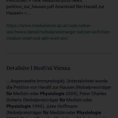
Petitionen: » <link fileadmin pdfs news
petition_zur_hausen.pdf download file>Harald zur
Hausen» <...
https://www.meduniwien.ac.at/web/ueber-
uns/news/detail/nobelpreistraeger-setzen-sich-fuer-
meduni-wien-und-akh-wien-ein/
Detailsite | MedUni Vienna
... Angewandte Immunologie). Unterzeichnet wurde
die Petition von Harald zur Hausen (Nobelpreisträger
für
Medizin oder
Physiologie
2008), Peter Charles
Doherty (Nobelpreisträger
für
Medizin oder
Physiologie
1996), Jules Hoffmann
(Nobelpreisträger
für
Medizin oder
Physiologie