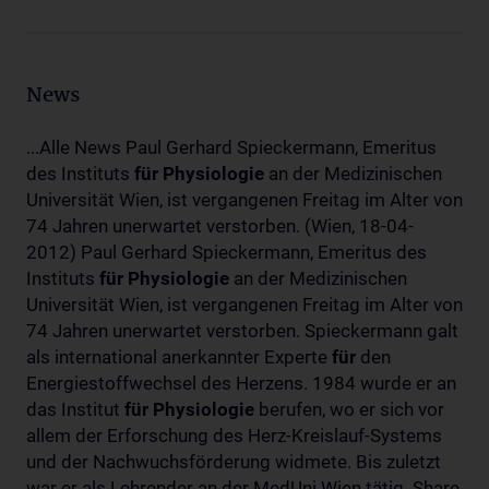
News
...Alle News Paul Gerhard Spieckermann, Emeritus
des Instituts
für
Physiologie
an der Medizinischen
Universität Wien, ist vergangenen Freitag im Alter von
74 Jahren unerwartet verstorben. (Wien, 18-04-
2012) Paul Gerhard Spieckermann, Emeritus des
Instituts
für
Physiologie
an der Medizinischen
Universität Wien, ist vergangenen Freitag im Alter von
74 Jahren unerwartet verstorben. Spieckermann galt
als international anerkannter Experte
für
den
Energiestoffwechsel des Herzens. 1984 wurde er an
das Institut
für
Physiologie
berufen, wo er sich vor
allem der Erforschung des Herz-Kreislauf-Systems
und der Nachwuchsförderung widmete. Bis zuletzt
war er als Lehrender an der MedUni Wien tätig. Share