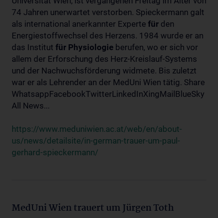
Universität Wien, ist vergangenen Freitag im Alter von
74 Jahren unerwartet verstorben. Spieckermann galt
als international anerkannter Experte
für
den
Energiestoffwechsel des Herzens. 1984 wurde er an
das Institut
für
Physiologie
berufen, wo er sich vor
allem der Erforschung des Herz-Kreislauf-Systems
und der Nachwuchsförderung widmete. Bis zuletzt
war er als Lehrender an der MedUni Wien tätig. Share
WhatsappFacebookTwitterLinkedInXingMailBlueSky
All News...
https://www.meduniwien.ac.at/web/en/about-
us/news/detailsite/in-german-trauer-um-paul-
gerhard-spieckermann/
MedUni Wien trauert um Jürgen Toth