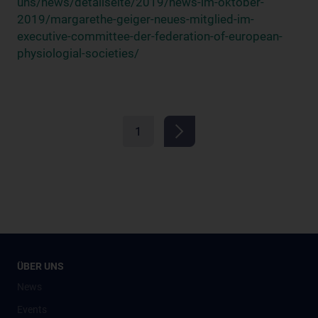
uns/news/detailseite/2019/news-im-oktober-
2019/margarethe-geiger-neues-mitglied-im-
executive-committee-der-federation-of-european-
physiologial-societies/
1
ÜBER UNS
News
Events