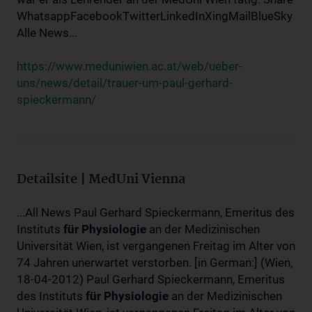
WhatsappFacebookTwitterLinkedInXingMailBlueSky
Alle News...
https://www.meduniwien.ac.at/web/ueber-
uns/news/detail/trauer-um-paul-gerhard-
spieckermann/
Detailsite | MedUni Vienna
...All News Paul Gerhard Spieckermann, Emeritus des
Instituts
für
Physiologie
an der Medizinischen
Universität Wien, ist vergangenen Freitag im Alter von
74 Jahren unerwartet verstorben. [in German:] (Wien,
18-04-2012) Paul Gerhard Spieckermann, Emeritus
des Instituts
für
Physiologie
an der Medizinischen