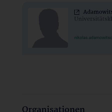
Adamowits
Universitätsk
nikolas.adamowits
Organisationen