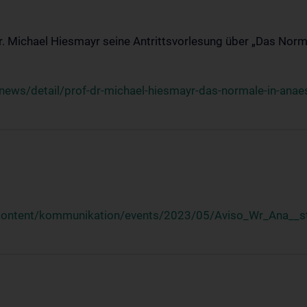
Dr. Michael Hiesmayr seine Antrittsvorlesung über „Das Norm
ews/detail/prof-dr-michael-hiesmayr-das-normale-in-anaes
/content/kommunikation/events/2023/05/Aviso_Wr_Ana__st