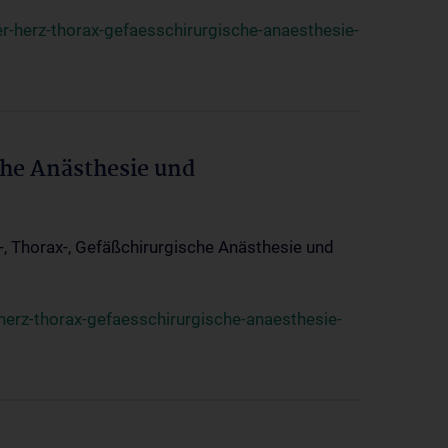
r-herz-thorax-gefaesschirurgische-anaesthesie-
che Anästhesie und
z-, Thorax-, Gefäßchirurgische Anästhesie und
herz-thorax-gefaesschirurgische-anaesthesie-