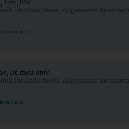
, Tim, BSc
linik für Anästhesie, Allgemeine Intensi
uniwien.ac.at
as, Dr.med.univ.
linik für Anästhesie, Allgemeine Intensi
wien.ac.at