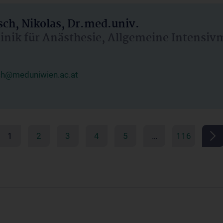
ch, Nikolas, Dr.med.univ.
linik für Anästhesie, Allgemeine Intensi
ch@meduniwien.ac.at
1
2
3
4
5
…
116