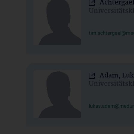
Achtergael
Universitätsk
tim.achtergael@med
Adam, Luk
Universitätsk
lukas.adam@meduni