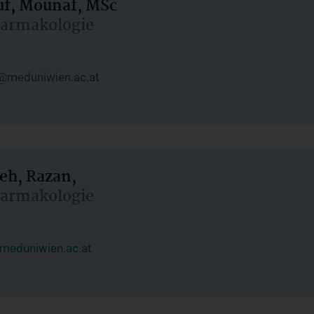
uf, Mounaf, MSc
Pharmakologie
@meduniwien.ac.at
eh, Razan,
Pharmakologie
meduniwien.ac.at