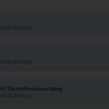
harmakologie
harmakologie
 und Thromboseforschung
harmakologie