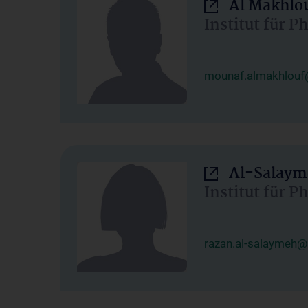
Al Makhlo
Institut für 
mounaf.almakhlouf
Al-Salaym
Institut für 
razan.al-salaymeh@