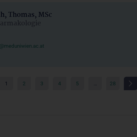
h, Thomas, MSc
Pharmakologie
@meduniwien.ac.at
1
2
3
4
5
…
28