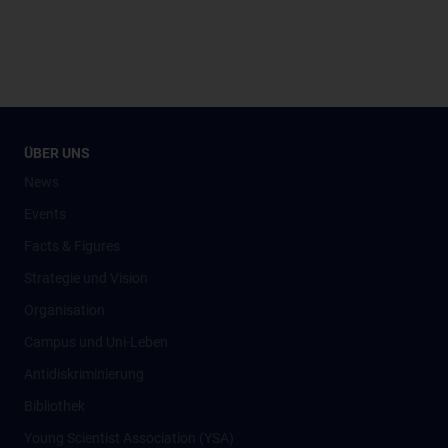
ÜBER UNS
News
Events
Facts & Figures
Strategie und Vision
Organisation
Campus und Uni-Leben
Antidiskriminierung
Bibliothek
Young Scientist Association (YSA)