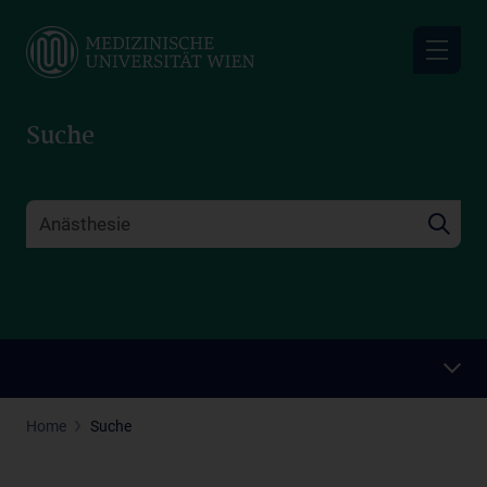
Skip
to
main
content
Suche
Home
Suche