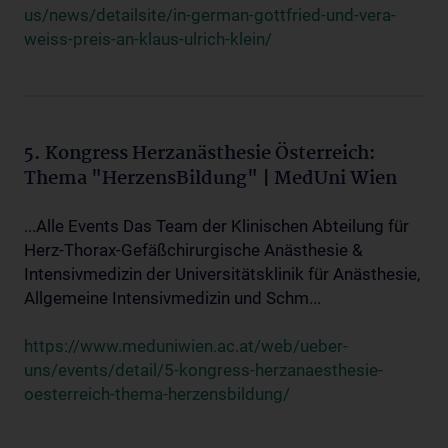
us/news/detailsite/in-german-gottfried-und-vera-
weiss-preis-an-klaus-ulrich-klein/
5. Kongress Herzanästhesie Österreich:
Thema "HerzensBildung" | MedUni Wien
...Alle Events Das Team der Klinischen Abteilung für
Herz-Thorax-Gefäßchirurgische Anästhesie &
Intensivmedizin der Universitätsklinik für Anästhesie,
Allgemeine Intensivmedizin und Schm...
https://www.meduniwien.ac.at/web/ueber-
uns/events/detail/5-kongress-herzanaesthesie-
oesterreich-thema-herzensbildung/