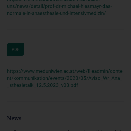
uns/news/detail/prof-dr-michael-hiesmayr-das-
normale-in-anaesthesie-und-intensivmedizin/
PDF
https://www.meduniwien.ac.at/web/fileadmin/conte
nt/kommunikation/events/2023/05/Aviso_Wr_Ana_
_sthesietalk_12.5.2023_v03.pdf
News