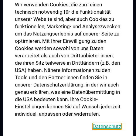
Wir verwenden Cookies, die zum einen
Graduiertentraining
technisch notwendig für die Funktionalität
Dual Career
unserer Website sind, aber auch Cookies zu
funktionellen, Marketing- und Analysezwecken
Trusted Reseach - Research Security - Foreign Interference
um das Nutzungserlebnis auf unserer Seite zu
UNESCO Lehrstuhl für Bioethik
optimieren. Mit Ihrer Einwilligung zu den
MUVI
Cookies werden sowohl von uns Daten
verarbeitet als auch von Drittanbieter:innen,
die ihren Sitz teilweise in Drittländern (z.B. den
USA) haben. Nähere Informationen zu den
Folgen Sie uns auf
Tools und den Partner:innen finden Sie in
unserer Datenschutzerklärung, in der wir auch
genau erklären, was eine Datenübermittlung in
die USA bedeuten kann. Ihre Cookie-
Einstellungen können Sie auf Wunsch jederzeit
individuell anpassen oder widerrufen.
PRESSE
JOBS
Datenschutz
MEDUNI SHOP