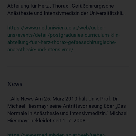
Abteilung für Herz-, Thorax-, Gefäßchirurgische
Anästhesie und Intensivmedizin der Universitätskli...
https://www.meduniwien.ac.at/web/ueber-
uns/events/detail/postgraduales-curriculum-klin-
abteilung-fuer-herz-thorax-gefaesschirurgische-
anaesthesie-und-intensivme/
News
...Alle News Am 25. März 2010 hält Univ. Prof. Dr.
Michael Hiesmayr seine Antrittsvorlesung über „Das
Normale in Anästhesie und Intensivmedizin.“ Michael
Hiesmayr bekleidet seit 1. 7. 2008...
https://www.meduniwien.ac.at/web/ueber-