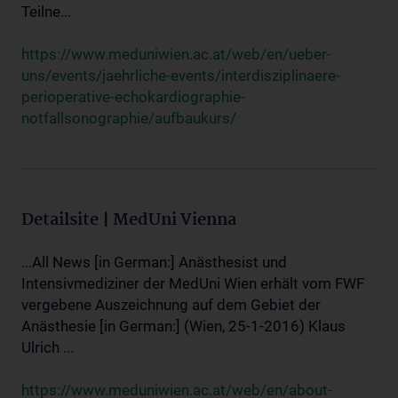
Teilne...
https://www.meduniwien.ac.at/web/en/ueber-
uns/events/jaehrliche-events/interdisziplinaere-
perioperative-echokardiographie-
notfallsonographie/aufbaukurs/
Detailsite | MedUni Vienna
...All News [in German:] Anästhesist und
Intensivmediziner der MedUni Wien erhält vom FWF
vergebene Auszeichnung auf dem Gebiet der
Anästhesie [in German:] (Wien, 25-1-2016) Klaus
Ulrich ...
https://www.meduniwien.ac.at/web/en/about-