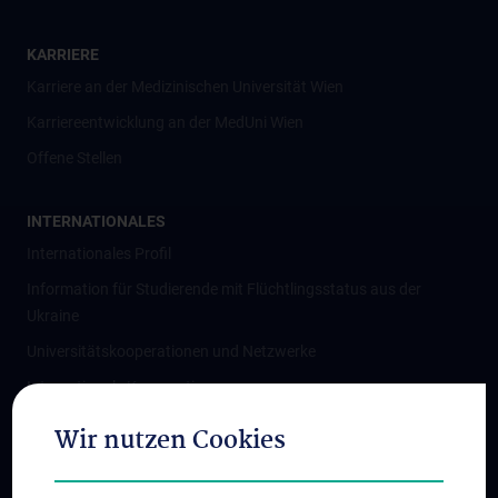
KARRIERE
Karriere an der Medizinischen Universität Wien
Karriereentwicklung an der MedUni Wien
Offene Stellen
INTERNATIONALES
Internationales Profil
Information für Studierende mit Flüchtlingsstatus aus der
Ukraine
Universitätskooperationen und Netzwerke
Internationale Kooperationen
Adjunct Professorships
Wir nutzen Cookies
Student & Staff Exchange
Das KPJ der MedUni Wien