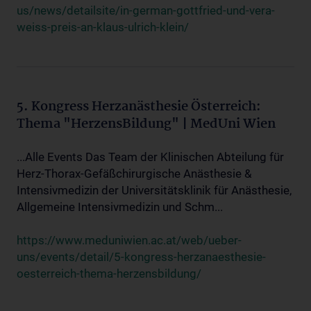
us/news/detailsite/in-german-gottfried-und-vera-
weiss-preis-an-klaus-ulrich-klein/
5. Kongress Herzanästhesie Österreich:
Thema "HerzensBildung" | MedUni Wien
...Alle Events Das Team der Klinischen Abteilung für
Herz-Thorax-Gefäßchirurgische Anästhesie &
Intensivmedizin der Universitätsklinik für Anästhesie,
Allgemeine Intensivmedizin und Schm...
https://www.meduniwien.ac.at/web/ueber-
uns/events/detail/5-kongress-herzanaesthesie-
oesterreich-thema-herzensbildung/