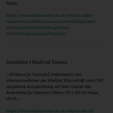
Teilne...
https://www.meduniwien.ac.at/web/en/ueber-
uns/events/jaehrliche-events/interdisziplinaere-
perioperative-echokardiographie-
notfallsonographie/aufbaukurs/
Detailsite | MedUni Vienna
...All News [in German:] Anästhesist und
Intensivmediziner der MedUni Wien erhält vom FWF
vergebene Auszeichnung auf dem Gebiet der
Anästhesie [in German:] (Wien, 25-1-2016) Klaus
Ulrich ...
https://www.meduniwien.ac.at/web/en/about-