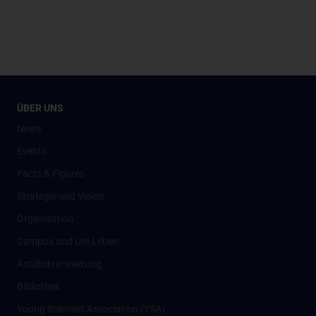
ÜBER UNS
News
Events
Facts & Figures
Strategie und Vision
Organisation
Campus und Uni-Leben
Antidiskriminierung
Bibliothek
Young Scientist Association (YSA)