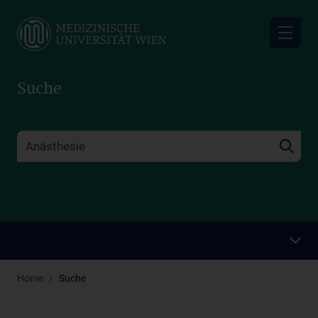
Skip
to
main
content
Suche
Home
Suche