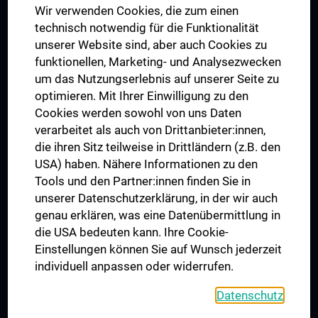
Wir verwenden Cookies, die zum einen
Graduiertentraining
technisch notwendig für die Funktionalität
Dual Career
unserer Website sind, aber auch Cookies zu
funktionellen, Marketing- und Analysezwecken
Trusted Reseach - Research Security - Foreign Interference
um das Nutzungserlebnis auf unserer Seite zu
UNESCO Lehrstuhl für Bioethik
optimieren. Mit Ihrer Einwilligung zu den
MUVI
Cookies werden sowohl von uns Daten
verarbeitet als auch von Drittanbieter:innen,
die ihren Sitz teilweise in Drittländern (z.B. den
USA) haben. Nähere Informationen zu den
Folgen Sie uns auf
Tools und den Partner:innen finden Sie in
unserer Datenschutzerklärung, in der wir auch
genau erklären, was eine Datenübermittlung in
die USA bedeuten kann. Ihre Cookie-
Einstellungen können Sie auf Wunsch jederzeit
individuell anpassen oder widerrufen.
PRESSE
JOBS
Datenschutz
MEDUNI SHOP