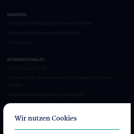
KARRIERE
Karriere an der Medizinischen Universität Wien
Karriereentwicklung an der MedUni Wien
Offene Stellen
INTERNATIONALES
Internationales Profil
Information für Studierende mit Flüchtlingsstatus aus der
Ukraine
Universitätskooperationen und Netzwerke
Internationale Kooperationen
Adjunct Professorships
Wir nutzen Cookies
Student & Staff Exchange
Das KPJ der MedUni Wien