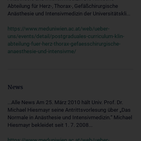
Abteilung für Herz-, Thorax-, Gefäßchirurgische
Anästhesie und Intensivmedizin der Universitätskli...
https://www.meduniwien.ac.at/web/ueber-
uns/events/detail/postgraduales-curriculum-klin-
abteilung-fuer-herz-thorax-gefaesschirurgische-
anaesthesie-und-intensivme/
News
...Alle News Am 25. März 2010 hält Univ. Prof. Dr.
Michael Hiesmayr seine Antrittsvorlesung über „Das
Normale in Anästhesie und Intensivmedizin.“ Michael
Hiesmayr bekleidet seit 1. 7. 2008...
https://www.meduniwien.ac.at/web/ueber-