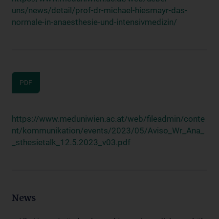
uns/news/detail/prof-dr-michael-hiesmayr-das-
normale-in-anaesthesie-und-intensivmedizin/
PDF
https://www.meduniwien.ac.at/web/fileadmin/conte
nt/kommunikation/events/2023/05/Aviso_Wr_Ana_
_sthesietalk_12.5.2023_v03.pdf
News