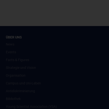
ÜBER UNS
News
Events
Facts & Figures
Strategie und Vision
Organisation
Campus und Uni-Leben
Antidiskriminierung
Bibliothek
Young Scientist Association (YSA)