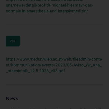
uns/news/detail/prof-dr-michael-hiesmayr-das-
normale-in-anaesthesie-und-intensivmedizin/
PDF
https://www.meduniwien.ac.at/web/fileadmin/conte
nt/kommunikation/events/2023/05/Aviso_Wr_Ana_
_sthesietalk_12.5.2023_v03.pdf
News