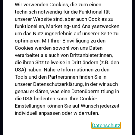
Wir verwenden Cookies, die zum einen
Graduiertentraining
technisch notwendig für die Funktionalität
Dual Career
unserer Website sind, aber auch Cookies zu
funktionellen, Marketing- und Analysezwecken
Trusted Reseach - Research Security - Foreign Interference
um das Nutzungserlebnis auf unserer Seite zu
UNESCO Lehrstuhl für Bioethik
optimieren. Mit Ihrer Einwilligung zu den
MUVI
Cookies werden sowohl von uns Daten
verarbeitet als auch von Drittanbieter:innen,
die ihren Sitz teilweise in Drittländern (z.B. den
USA) haben. Nähere Informationen zu den
Folgen Sie uns auf
Tools und den Partner:innen finden Sie in
unserer Datenschutzerklärung, in der wir auch
genau erklären, was eine Datenübermittlung in
die USA bedeuten kann. Ihre Cookie-
Einstellungen können Sie auf Wunsch jederzeit
individuell anpassen oder widerrufen.
PRESSE
JOBS
Datenschutz
MEDUNI SHOP