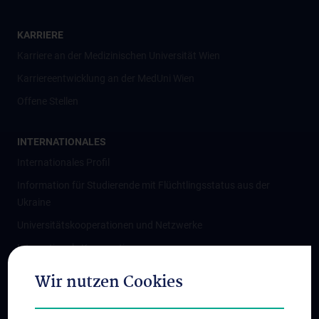
KARRIERE
Karriere an der Medizinischen Universität Wien
Karriereentwicklung an der MedUni Wien
Offene Stellen
INTERNATIONALES
Internationales Profil
Information für Studierende mit Flüchtlingsstatus aus der
Ukraine
Universitätskooperationen und Netzwerke
Internationale Kooperationen
Adjunct Professorships
Wir nutzen Cookies
Student & Staff Exchange
Das KPJ der MedUni Wien