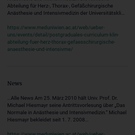
Abteilung für Herz-, Thorax-, Gefäßchirurgische
Anästhesie und Intensivmedizin der Universitätskli...
https://www.meduniwien.ac.at/web/ueber-
uns/events/detail/postgraduales-curriculum-klin-
abteilung-fuer-herz-thorax-gefaesschirurgische-
anaesthesie-und-intensivme/
News
...Alle News Am 25. März 2010 hält Univ. Prof. Dr.
Michael Hiesmayr seine Antrittsvorlesung über „Das
Normale in Anästhesie und Intensivmedizin.“ Michael
Hiesmayr bekleidet seit 1. 7. 2008...
https://www.meduniwien.ac.at/web/ueber-