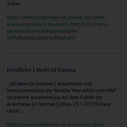
Teilne...
https://www.meduniwien.ac.at/web/en/ueber-
uns/events/jaehrliche-events/interdisziplinaere-
perioperative-echokardiographie-
notfallsonographie/aufbaukurs/
Detailsite | MedUni Vienna
...All News [in German:] Anästhesist und
Intensivmediziner der MedUni Wien erhält vom FWF
vergebene Auszeichnung auf dem Gebiet der
Anästhesie [in German:] (Wien, 25-1-2016) Klaus
Ulrich ...
https://www.meduniwien.ac.at/web/en/about-