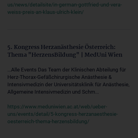
us/news/detailsite/in-german-gottfried-und-vera-
weiss-preis-an-klaus-ulrich-klein/
5. Kongress Herzanästhesie Österreich:
Thema "HerzensBildung" | MedUni Wien
...Alle Events Das Team der Klinischen Abteilung für
Herz-Thorax-Gefäßchirurgische Anästhesie &
Intensivmedizin der Universitätsklinik für Anästhesie,
Allgemeine Intensivmedizin und Schm...
https://www.meduniwien.ac.at/web/ueber-
uns/events/detail/5-kongress-herzanaesthesie-
oesterreich-thema-herzensbildung/