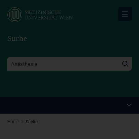
Skip
to
main
content
Suche
Home
Suche