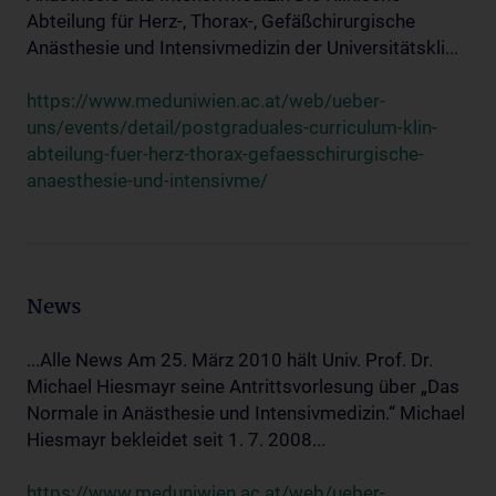
Abteilung für Herz-, Thorax-, Gefäßchirurgische
Anästhesie und Intensivmedizin der Universitätskli...
https://www.meduniwien.ac.at/web/ueber-
uns/events/detail/postgraduales-curriculum-klin-
abteilung-fuer-herz-thorax-gefaesschirurgische-
anaesthesie-und-intensivme/
News
...Alle News Am 25. März 2010 hält Univ. Prof. Dr.
Michael Hiesmayr seine Antrittsvorlesung über „Das
Normale in Anästhesie und Intensivmedizin.“ Michael
Hiesmayr bekleidet seit 1. 7. 2008...
https://www.meduniwien.ac.at/web/ueber-