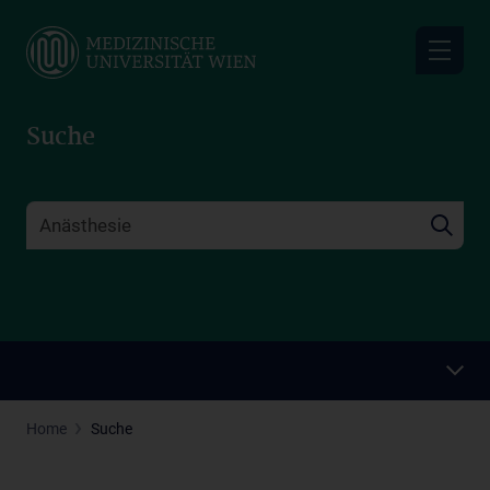
Skip
to
main
content
Suche
Home
Suche