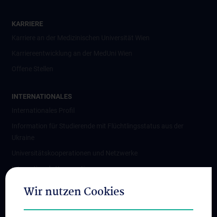
KARRIERE
Karriere an der Medizinischen Universität Wien
Karriereentwicklung an der MedUni Wien
Offene Stellen
INTERNATIONALES
Internationales Profil
Information für Studierende mit Flüchtlingsstatus aus der
Ukraine
Universitätskooperationen und Netzwerke
Internationale Kooperationen
Adjunct Professorships
Wir nutzen Cookies
Student & Staff Exchange
Das KPJ der MedUni Wien