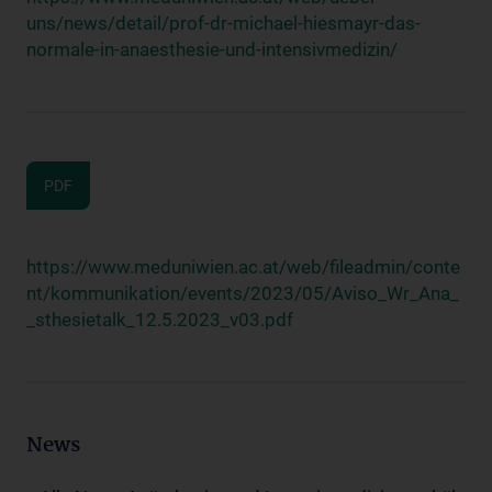
uns/news/detail/prof-dr-michael-hiesmayr-das-
normale-in-anaesthesie-und-intensivmedizin/
PDF
https://www.meduniwien.ac.at/web/fileadmin/conte
nt/kommunikation/events/2023/05/Aviso_Wr_Ana_
_sthesietalk_12.5.2023_v03.pdf
News