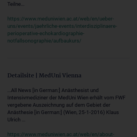
Teilne...
https://www.meduniwien.ac.at/web/en/ueber-
uns/events/jaehrliche-events/interdisziplinaere-
perioperative-echokardiographie-
notfallsonographie/aufbaukurs/
Detailsite | MedUni Vienna
...All News [in German:] Anästhesist und
Intensivmediziner der MedUni Wien erhält vom FWF
vergebene Auszeichnung auf dem Gebiet der
Anästhesie [in German:] (Wien, 25-1-2016) Klaus
Ulrich ...
https://www.meduniwien.ac.at/web/en/about-