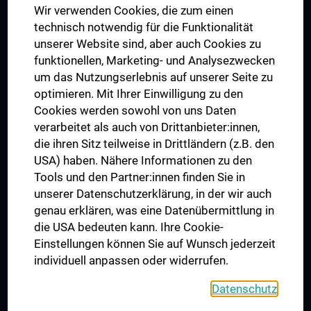
Wir verwenden Cookies, die zum einen
Graduiertentraining
technisch notwendig für die Funktionalität
Dual Career
unserer Website sind, aber auch Cookies zu
funktionellen, Marketing- und Analysezwecken
Trusted Reseach - Research Security - Foreign Interference
um das Nutzungserlebnis auf unserer Seite zu
UNESCO Lehrstuhl für Bioethik
optimieren. Mit Ihrer Einwilligung zu den
MUVI
Cookies werden sowohl von uns Daten
verarbeitet als auch von Drittanbieter:innen,
die ihren Sitz teilweise in Drittländern (z.B. den
USA) haben. Nähere Informationen zu den
Folgen Sie uns auf
Tools und den Partner:innen finden Sie in
unserer Datenschutzerklärung, in der wir auch
genau erklären, was eine Datenübermittlung in
die USA bedeuten kann. Ihre Cookie-
Einstellungen können Sie auf Wunsch jederzeit
individuell anpassen oder widerrufen.
PRESSE
JOBS
Datenschutz
MEDUNI SHOP