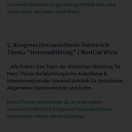
us/news/detailsite/in-german-gottfried-und-vera-
weiss-preis-an-klaus-ulrich-klein/
5. Kongress Herzanästhesie Österreich:
Thema "HerzensBildung" | MedUni Wien
...Alle Events Das Team der Klinischen Abteilung für
Herz-Thorax-Gefäßchirurgische Anästhesie &
Intensivmedizin der Universitätsklinik für Anästhesie,
Allgemeine Intensivmedizin und Schm...
https://www.meduniwien.ac.at/web/ueber-
uns/events/detail/5-kongress-herzanaesthesie-
oesterreich-thema-herzensbildung/