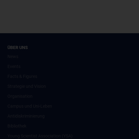
ÜBER UNS
News
Events
Facts & Figures
Strategie und Vision
Organisation
Campus und Uni-Leben
Antidiskriminierung
Bibliothek
Young Scientist Association (YSA)