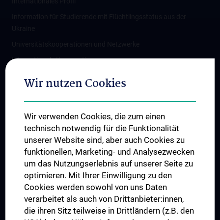
Internationales Profil
Information für Studierende mit Flüchtlingsstatus aus der
Ukraine
Universitätskooperationen und Netzwerke
Internationale Kooperationen
Adjunct Professorships
Wir nutzen Cookies
Student & Staff Exchange
Das KPJ der MedUni Wien
Wir verwenden Cookies, die zum einen
Graduiertentraining
technisch notwendig für die Funktionalität
Dual Career
unserer Website sind, aber auch Cookies zu
funktionellen, Marketing- und Analysezwecken
Trusted Reseach - Research Security - Foreign Interference
um das Nutzungserlebnis auf unserer Seite zu
UNESCO Lehrstuhl für Bioethik
optimieren. Mit Ihrer Einwilligung zu den
MUVI
Cookies werden sowohl von uns Daten
verarbeitet als auch von Drittanbieter:innen,
die ihren Sitz teilweise in Drittländern (z.B. den