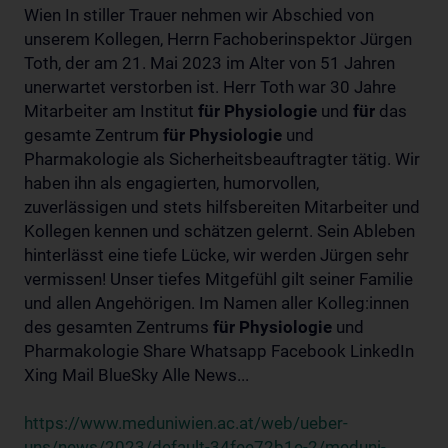
Wien In stiller Trauer nehmen wir Abschied von
unserem Kollegen, Herrn Fachoberinspektor Jürgen
Toth, der am 21. Mai 2023 im Alter von 51 Jahren
unerwartet verstorben ist. Herr Toth war 30 Jahre
Mitarbeiter am Institut
für
Physiologie
und
für
das
gesamte Zentrum
für
Physiologie
und
Pharmakologie als Sicherheitsbeauftragter tätig. Wir
haben ihn als engagierten, humorvollen,
zuverlässigen und stets hilfsbereiten Mitarbeiter und
Kollegen kennen und schätzen gelernt. Sein Ableben
hinterlässt eine tiefe Lücke, wir werden Jürgen sehr
vermissen! Unser tiefes Mitgefühl gilt seiner Familie
und allen Angehörigen. Im Namen aller Kolleg:innen
des gesamten Zentrums
für
Physiologie
und
Pharmakologie Share Whatsapp Facebook LinkedIn
Xing Mail BlueSky Alle News...
https://www.meduniwien.ac.at/web/ueber-
uns/news/2023/default-34fee72b1e-2/meduni-