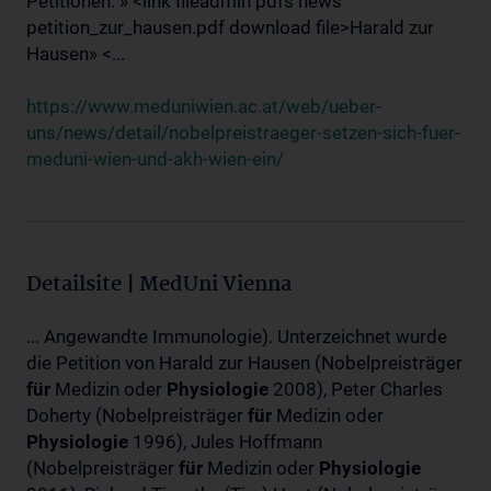
Petitionen: » <link fileadmin pdfs news
petition_zur_hausen.pdf download file>Harald zur
Hausen» <...
https://www.meduniwien.ac.at/web/ueber-
uns/news/detail/nobelpreistraeger-setzen-sich-fuer-
meduni-wien-und-akh-wien-ein/
Detailsite | MedUni Vienna
... Angewandte Immunologie). Unterzeichnet wurde
die Petition von Harald zur Hausen (Nobelpreisträger
für
Medizin oder
Physiologie
2008), Peter Charles
Doherty (Nobelpreisträger
für
Medizin oder
Physiologie
1996), Jules Hoffmann
(Nobelpreisträger
für
Medizin oder
Physiologie