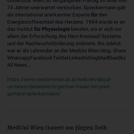
Universität Wien, ist vergangenen Freitag im Alter von
74 Jahren unerwartet verstorben. Spieckermann galt
als international anerkannter Experte
für
den
Energiestoffwechsel des Herzens. 1984 wurde er an
das Institut
für
Physiologie
berufen, wo er sich vor
allem der Erforschung des Herz-Kreislauf-Systems
und der Nachwuchsförderung widmete. Bis zuletzt
war er als Lehrender an der MedUni Wien tätig. Share
WhatsappFacebookTwitterLinkedInXingMailBlueSky
All News...
https://www.meduniwien.ac.at/web/en/about-
us/news/detailsite/in-german-trauer-um-paul-
gerhard-spieckermann/
MedUni Wien trauert um Jürgen Toth