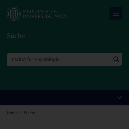
Skip
to
main
content
Suche
Home
Suche