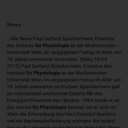
News
...Alle News Paul Gerhard Spieckermann, Emeritus
des Instituts
für
Physiologie
an der Medizinischen
Universität Wien, ist vergangenen Freitag im Alter von
74 Jahren unerwartet verstorben. (Wien, 18-04-
2012) Paul Gerhard Spieckermann, Emeritus des
Instituts
für
Physiologie
an der Medizinischen
Universität Wien, ist vergangenen Freitag im Alter von
74 Jahren unerwartet verstorben. Spieckermann galt
als international anerkannter Experte
für
den
Energiestoffwechsel des Herzens. 1984 wurde er an
das Institut
für
Physiologie
berufen, wo er sich vor
allem der Erforschung des Herz-Kreislauf-Systems
und der Nachwuchsförderung widmete. Bis zuletzt
war er als Lehrender an der MedUni Wien tätig. Share