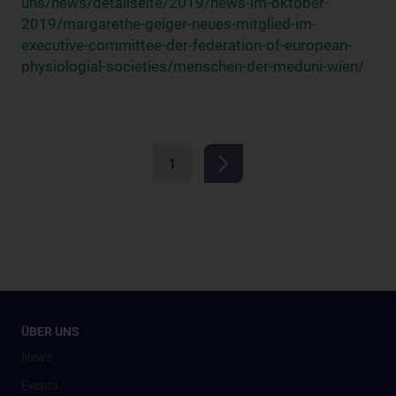
uns/news/detailseite/2019/news-im-oktober-
2019/margarethe-geiger-neues-mitglied-im-
executive-committee-der-federation-of-european-
physiologial-societies/menschen-der-meduni-wien/
1
ÜBER UNS
News
Events