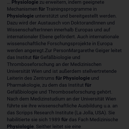
...
Physiologie
zu erweitern, indem geeignete
Mechanismen
für
Trainingsprogramme in
Physiologie
unterstützt und bereitgestellt werden.
Dazu wird der Austausch von DoktorandInnen und
WissenschafterInnen innerhalb Europas und auf
internationaler Ebene gefördert. Auch internationale
wissenschaftliche Forschungsprojekte in Europa
werden angeregt.Zur PersonMargarethe Geiger leitet
das Institut
für
Gefäßbiologie und
Thromboseforschung an der Medizinischen
Universität Wien und ist außerdem stellvertretende
Leiterin des Zentrums
für
Physiologie
und
Pharmakologie, zu dem das Institut
für
Gefäßbiologie und Thromboseforschung gehört.
Nach dem Medizinstudium an der Universität Wien
führte sie ihre wissenschaftliche Ausbildung u.a. an
das Scripps Research Institute (La Jolla, USA). Sie
habilitierte sie sich 1989
für
das Fach Medizinische
Physiologie
. Seither leitet sie eine