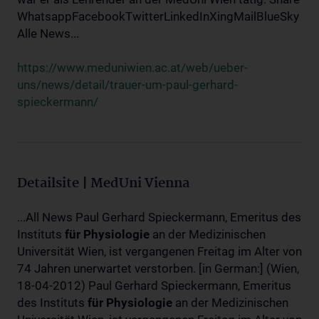
WhatsappFacebookTwitterLinkedInXingMailBlueSky
Alle News...
https://www.meduniwien.ac.at/web/ueber-
uns/news/detail/trauer-um-paul-gerhard-
spieckermann/
Detailsite | MedUni Vienna
...All News Paul Gerhard Spieckermann, Emeritus des
Instituts
für
Physiologie
an der Medizinischen
Universität Wien, ist vergangenen Freitag im Alter von
74 Jahren unerwartet verstorben. [in German:] (Wien,
18-04-2012) Paul Gerhard Spieckermann, Emeritus
des Instituts
für
Physiologie
an der Medizinischen