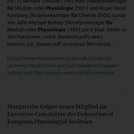
2011), Richard Timothy (Tim) Hunt (Nobelpreisträger
für
Medizin oder
Physiologie
2001) und Roger David
Kornberg (Nobelpreisträger
für
Chemie 2006) sowie
von John Michael Bishop (Nobelpreisträger
für
Medizin oder
Physiologie
1989) per E-Mail. Direkt zu
den Petitionen: » <link fileadmin pdfs news
petition_zur_hausen.pdf download file>Harald...
https://www.meduniwien.ac.at/web/en/about-
us/news/detailsite/in-german-nobelpreistraeger-
setzen-sich-fuer-meduni-wien-und-akh-wien-ein/
Margarethe Geiger neues Mitglied im
Executive Committee der Federation of
European Physiologial Societies