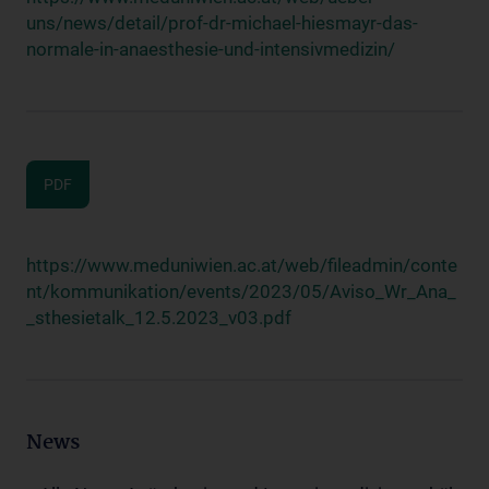
uns/news/detail/prof-dr-michael-hiesmayr-das-
normale-in-anaesthesie-und-intensivmedizin/
PDF
https://www.meduniwien.ac.at/web/fileadmin/conte
nt/kommunikation/events/2023/05/Aviso_Wr_Ana_
_sthesietalk_12.5.2023_v03.pdf
News