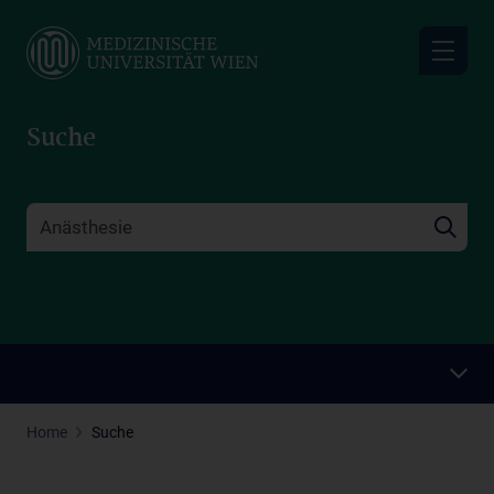
Skip
to
main
content
Suche
Home
Suche