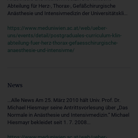
Abteilung für Herz-, Thorax-, Gefäßchirurgische
Anästhesie und Intensivmedizin der Universitätskli...
https://www.meduniwien.ac.at/web/ueber-
uns/events/detail/postgraduales-curriculum-klin-
abteilung-fuer-herz-thorax-gefaesschirurgische-
anaesthesie-und-intensivme/
News
...Alle News Am 25. März 2010 hält Univ. Prof. Dr.
Michael Hiesmayr seine Antrittsvorlesung über „Das
Normale in Anästhesie und Intensivmedizin.“ Michael
Hiesmayr bekleidet seit 1. 7. 2008...
https://www.meduniwien.ac.at/web/ueber-