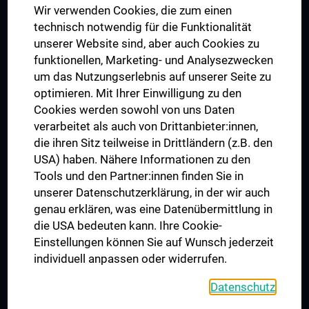
Wir verwenden Cookies, die zum einen
Graduiertentraining
technisch notwendig für die Funktionalität
Dual Career
unserer Website sind, aber auch Cookies zu
funktionellen, Marketing- und Analysezwecken
Trusted Reseach - Research Security - Foreign Interference
um das Nutzungserlebnis auf unserer Seite zu
UNESCO Lehrstuhl für Bioethik
optimieren. Mit Ihrer Einwilligung zu den
MUVI
Cookies werden sowohl von uns Daten
verarbeitet als auch von Drittanbieter:innen,
die ihren Sitz teilweise in Drittländern (z.B. den
USA) haben. Nähere Informationen zu den
Folgen Sie uns auf
Tools und den Partner:innen finden Sie in
unserer Datenschutzerklärung, in der wir auch
genau erklären, was eine Datenübermittlung in
die USA bedeuten kann. Ihre Cookie-
Einstellungen können Sie auf Wunsch jederzeit
individuell anpassen oder widerrufen.
PRESSE
JOBS
Datenschutz
MEDUNI SHOP