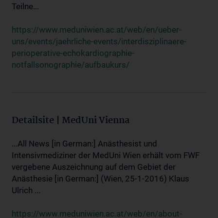
Teilne...
https://www.meduniwien.ac.at/web/en/ueber-
uns/events/jaehrliche-events/interdisziplinaere-
perioperative-echokardiographie-
notfallsonographie/aufbaukurs/
Detailsite | MedUni Vienna
...All News [in German:] Anästhesist und
Intensivmediziner der MedUni Wien erhält vom FWF
vergebene Auszeichnung auf dem Gebiet der
Anästhesie [in German:] (Wien, 25-1-2016) Klaus
Ulrich ...
https://www.meduniwien.ac.at/web/en/about-