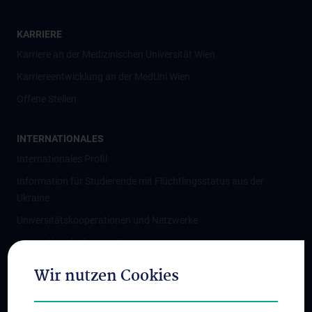
KARRIERE
Karriere an der Medizinischen Universität Wien
Karriereentwicklung an der MedUni Wien
Offene Stellen
INTERNATIONALES
Internationales Profil
Information für Studierende mit Flüchtlingsstatus aus der
Ukraine
Universitätskooperationen und Netzwerke
Internationale Kooperationen
Adjunct Professorships
Wir nutzen Cookies
Student & Staff Exchange
Das KPJ der MedUni Wien