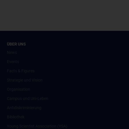
ÜBER UNS
News
Events
Facts & Figures
Strategie und Vision
Organisation
Campus und Uni-Leben
Antidiskriminierung
Bibliothek
Young Scientist Association (YSA)