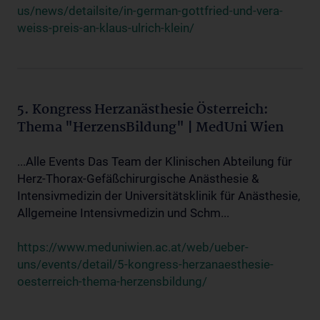
us/news/detailsite/in-german-gottfried-und-vera-
weiss-preis-an-klaus-ulrich-klein/
5. Kongress Herzanästhesie Österreich:
Thema "HerzensBildung" | MedUni Wien
...Alle Events Das Team der Klinischen Abteilung für
Herz-Thorax-Gefäßchirurgische Anästhesie &
Intensivmedizin der Universitätsklinik für Anästhesie,
Allgemeine Intensivmedizin und Schm...
https://www.meduniwien.ac.at/web/ueber-
uns/events/detail/5-kongress-herzanaesthesie-
oesterreich-thema-herzensbildung/