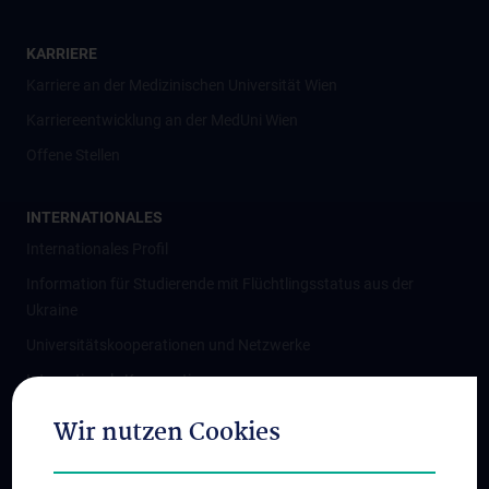
KARRIERE
Karriere an der Medizinischen Universität Wien
Karriereentwicklung an der MedUni Wien
Offene Stellen
INTERNATIONALES
Internationales Profil
Information für Studierende mit Flüchtlingsstatus aus der
Ukraine
Universitätskooperationen und Netzwerke
Internationale Kooperationen
Adjunct Professorships
Wir nutzen Cookies
Student & Staff Exchange
Das KPJ der MedUni Wien