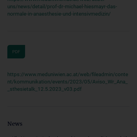
uns/news/detail/prof-dr-michael-hiesmayr-das-
normale-in-anaesthesie-und-intensivmedizin/
PDF
https://www.meduniwien.ac.at/web/fileadmin/conte
nt/kommunikation/events/2023/05/Aviso_Wr_Ana_
_sthesietalk_12.5.2023_v03.pdf
News