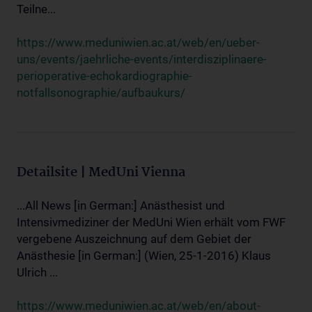
Teilne...
https://www.meduniwien.ac.at/web/en/ueber-
uns/events/jaehrliche-events/interdisziplinaere-
perioperative-echokardiographie-
notfallsonographie/aufbaukurs/
Detailsite | MedUni Vienna
...All News [in German:] Anästhesist und
Intensivmediziner der MedUni Wien erhält vom FWF
vergebene Auszeichnung auf dem Gebiet der
Anästhesie [in German:] (Wien, 25-1-2016) Klaus
Ulrich ...
https://www.meduniwien.ac.at/web/en/about-