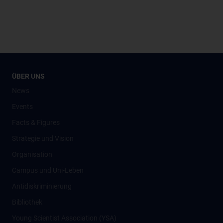
ÜBER UNS
News
Events
Facts & Figures
Strategie und Vision
Organisation
Campus und Uni-Leben
Antidiskriminierung
Bibliothek
Young Scientist Association (YSA)