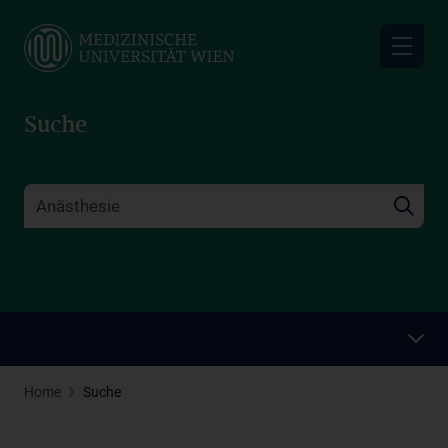
Skip
to
main
content
Suche
Home
Suche