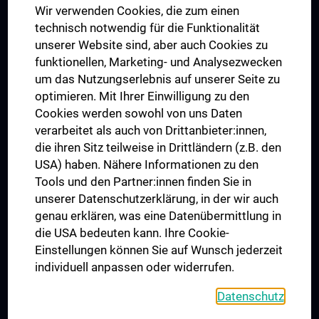
Wir verwenden Cookies, die zum einen
Graduiertentraining
technisch notwendig für die Funktionalität
Dual Career
unserer Website sind, aber auch Cookies zu
funktionellen, Marketing- und Analysezwecken
Trusted Reseach - Research Security - Foreign Interference
um das Nutzungserlebnis auf unserer Seite zu
UNESCO Lehrstuhl für Bioethik
optimieren. Mit Ihrer Einwilligung zu den
MUVI
Cookies werden sowohl von uns Daten
verarbeitet als auch von Drittanbieter:innen,
die ihren Sitz teilweise in Drittländern (z.B. den
USA) haben. Nähere Informationen zu den
Folgen Sie uns auf
Tools und den Partner:innen finden Sie in
unserer Datenschutzerklärung, in der wir auch
genau erklären, was eine Datenübermittlung in
die USA bedeuten kann. Ihre Cookie-
Einstellungen können Sie auf Wunsch jederzeit
individuell anpassen oder widerrufen.
PRESSE
JOBS
Datenschutz
MEDUNI SHOP