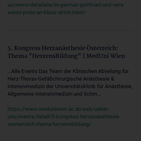
us/news/detailsite/in-german-gottfried-und-vera-
weiss-preis-an-klaus-ulrich-klein/
5. Kongress Herzanästhesie Österreich:
Thema "HerzensBildung" | MedUni Wien
...Alle Events Das Team der Klinischen Abteilung für
Herz-Thorax-Gefäßchirurgische Anästhesie &
Intensivmedizin der Universitätsklinik für Anästhesie,
Allgemeine Intensivmedizin und Schm...
https://www.meduniwien.ac.at/web/ueber-
uns/events/detail/5-kongress-herzanaesthesie-
oesterreich-thema-herzensbildung/