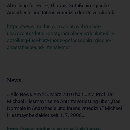
Abteilung für Herz-, Thorax-, Gefäßchirurgische
Anästhesie und Intensivmedizin der Universitätskli...
https://www.meduniwien.ac.at/web/ueber-
uns/events/detail/postgraduales-curriculum-klin-
abteilung-fuer-herz-thorax-gefaesschirurgische-
anaesthesie-und-intensivme/
News
...Alle News Am 25. März 2010 hält Univ. Prof. Dr.
Michael Hiesmayr seine Antrittsvorlesung über „Das
Normale in Anästhesie und Intensivmedizin.“ Michael
Hiesmayr bekleidet seit 1. 7. 2008...
https://www.meduniwien.ac.at/web/ueber-