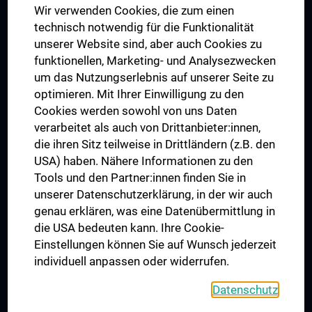
Wir verwenden Cookies, die zum einen
Graduiertentraining
technisch notwendig für die Funktionalität
Dual Career
unserer Website sind, aber auch Cookies zu
funktionellen, Marketing- und Analysezwecken
Trusted Reseach - Research Security - Foreign Interference
um das Nutzungserlebnis auf unserer Seite zu
UNESCO Lehrstuhl für Bioethik
optimieren. Mit Ihrer Einwilligung zu den
MUVI
Cookies werden sowohl von uns Daten
verarbeitet als auch von Drittanbieter:innen,
die ihren Sitz teilweise in Drittländern (z.B. den
USA) haben. Nähere Informationen zu den
Folgen Sie uns auf
Tools und den Partner:innen finden Sie in
unserer Datenschutzerklärung, in der wir auch
genau erklären, was eine Datenübermittlung in
die USA bedeuten kann. Ihre Cookie-
Einstellungen können Sie auf Wunsch jederzeit
individuell anpassen oder widerrufen.
PRESSE
JOBS
Datenschutz
MEDUNI SHOP