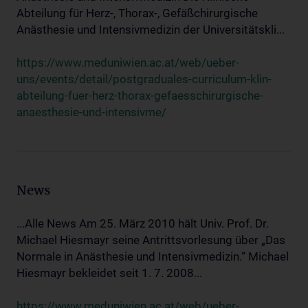
Abteilung für Herz-, Thorax-, Gefäßchirurgische
Anästhesie und Intensivmedizin der Universitätskli...
https://www.meduniwien.ac.at/web/ueber-
uns/events/detail/postgraduales-curriculum-klin-
abteilung-fuer-herz-thorax-gefaesschirurgische-
anaesthesie-und-intensivme/
News
...Alle News Am 25. März 2010 hält Univ. Prof. Dr.
Michael Hiesmayr seine Antrittsvorlesung über „Das
Normale in Anästhesie und Intensivmedizin.“ Michael
Hiesmayr bekleidet seit 1. 7. 2008...
https://www.meduniwien.ac.at/web/ueber-