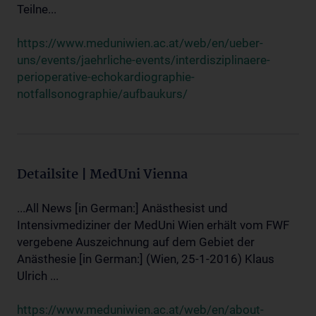
Teilne...
https://www.meduniwien.ac.at/web/en/ueber-
uns/events/jaehrliche-events/interdisziplinaere-
perioperative-echokardiographie-
notfallsonographie/aufbaukurs/
Detailsite | MedUni Vienna
...All News [in German:] Anästhesist und
Intensivmediziner der MedUni Wien erhält vom FWF
vergebene Auszeichnung auf dem Gebiet der
Anästhesie [in German:] (Wien, 25-1-2016) Klaus
Ulrich ...
https://www.meduniwien.ac.at/web/en/about-