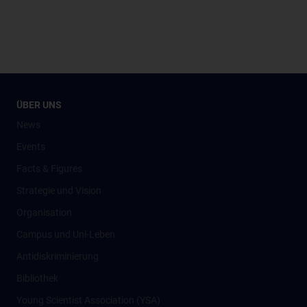
ÜBER UNS
News
Events
Facts & Figures
Strategie und Vision
Organisation
Campus und Uni-Leben
Antidiskriminierung
Bibliothek
Young Scientist Association (YSA)