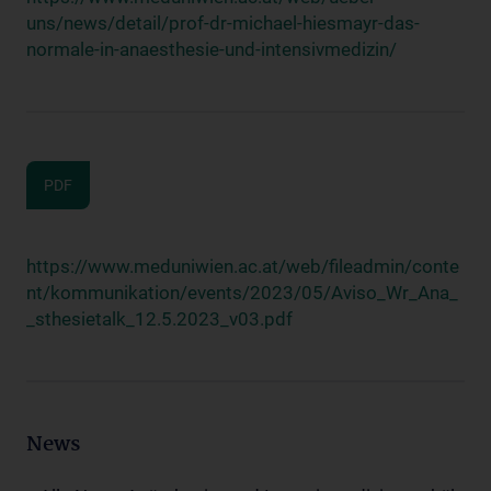
uns/news/detail/prof-dr-michael-hiesmayr-das-
normale-in-anaesthesie-und-intensivmedizin/
PDF
https://www.meduniwien.ac.at/web/fileadmin/conte
nt/kommunikation/events/2023/05/Aviso_Wr_Ana_
_sthesietalk_12.5.2023_v03.pdf
News