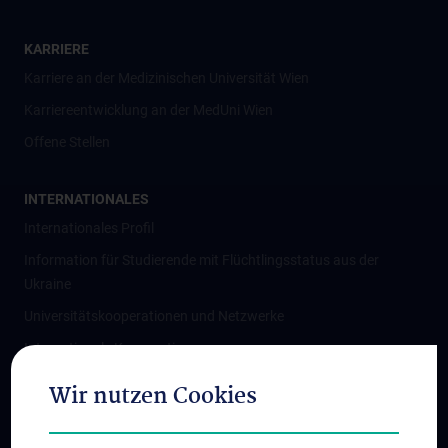
KARRIERE
Karriere an der Medizinischen Universität Wien
Karriereentwicklung an der MedUni Wien
Offene Stellen
INTERNATIONALES
Internationales Profil
Information für Studierende mit Flüchtlingsstatus aus der
Ukraine
Universitätskooperationen und Netzwerke
Internationale Kooperationen
Adjunct Professorships
Wir nutzen Cookies
Student & Staff Exchange
Das KPJ der MedUni Wien