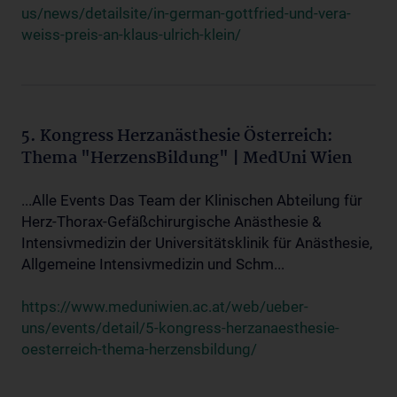
us/news/detailsite/in-german-gottfried-und-vera-
weiss-preis-an-klaus-ulrich-klein/
5. Kongress Herzanästhesie Österreich:
Thema "HerzensBildung" | MedUni Wien
...Alle Events Das Team der Klinischen Abteilung für
Herz-Thorax-Gefäßchirurgische Anästhesie &
Intensivmedizin der Universitätsklinik für Anästhesie,
Allgemeine Intensivmedizin und Schm...
https://www.meduniwien.ac.at/web/ueber-
uns/events/detail/5-kongress-herzanaesthesie-
oesterreich-thema-herzensbildung/