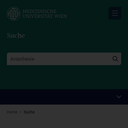
Skip
to
main
content
Suche
Home
Suche