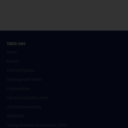
ÜBER UNS
News
Events
Facts & Figures
Strategie und Vision
Organisation
Campus und Uni-Leben
Antidiskriminierung
Bibliothek
Young Scientist Association (YSA)