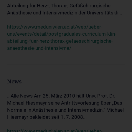
Abteilung für Herz-, Thorax-, Gefäßchirurgische
Anästhesie und Intensivmedizin der Universitätskli...
https://www.meduniwien.ac.at/web/ueber-
uns/events/detail/postgraduales-curriculum-klin-
abteilung-fuer-herz-thorax-gefaesschirurgische-
anaesthesie-und-intensivme/
News
...Alle News Am 25. März 2010 hält Univ. Prof. Dr.
Michael Hiesmayr seine Antrittsvorlesung über „Das
Normale in Anästhesie und Intensivmedizin.“ Michael
Hiesmayr bekleidet seit 1. 7. 2008...
https://www.meduniwien.ac.at/web/ueber-