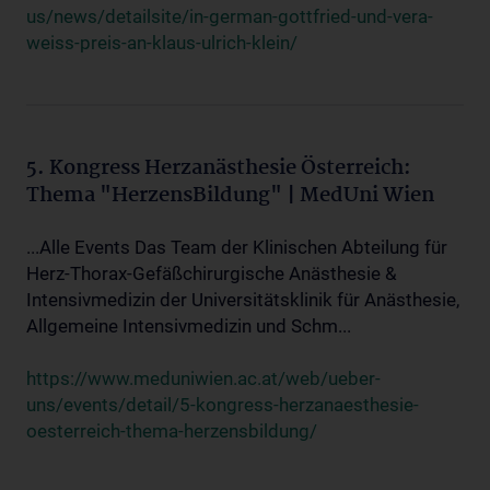
us/news/detailsite/in-german-gottfried-und-vera-
weiss-preis-an-klaus-ulrich-klein/
5. Kongress Herzanästhesie Österreich:
Thema "HerzensBildung" | MedUni Wien
...Alle Events Das Team der Klinischen Abteilung für
Herz-Thorax-Gefäßchirurgische Anästhesie &
Intensivmedizin der Universitätsklinik für Anästhesie,
Allgemeine Intensivmedizin und Schm...
https://www.meduniwien.ac.at/web/ueber-
uns/events/detail/5-kongress-herzanaesthesie-
oesterreich-thema-herzensbildung/