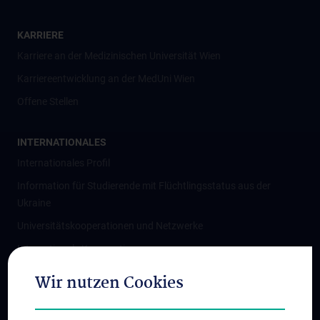
KARRIERE
Karriere an der Medizinischen Universität Wien
Karriereentwicklung an der MedUni Wien
Offene Stellen
INTERNATIONALES
Internationales Profil
Information für Studierende mit Flüchtlingsstatus aus der
Ukraine
Universitätskooperationen und Netzwerke
Internationale Kooperationen
Adjunct Professorships
Wir nutzen Cookies
Student & Staff Exchange
Das KPJ der MedUni Wien