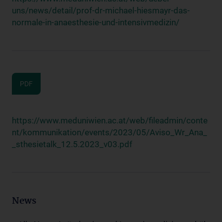
uns/news/detail/prof-dr-michael-hiesmayr-das-
normale-in-anaesthesie-und-intensivmedizin/
PDF
https://www.meduniwien.ac.at/web/fileadmin/conte
nt/kommunikation/events/2023/05/Aviso_Wr_Ana_
_sthesietalk_12.5.2023_v03.pdf
News