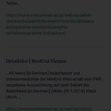
Teilne...
https://www.meduniwien.ac.at/web/en/ueber-
uns/events/jaehrliche-events/interdisziplinaere-
perioperative-echokardiographie-
notfallsonographie/aufbaukurs/
Detailsite | MedUni Vienna
...All News [in German:] Anästhesist und
Intensivmediziner der MedUni Wien erhält vom FWF
vergebene Auszeichnung auf dem Gebiet der
Anästhesie [in German:] (Wien, 25-1-2016) Klaus
Ulrich ...
https://www.meduniwien.ac.at/web/en/about-