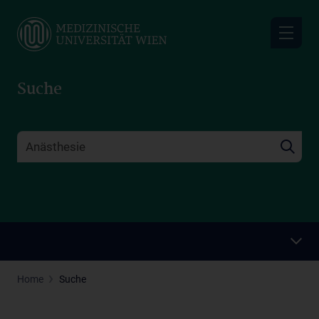
Skip
to
main
content
Suche
Home
Suche