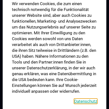
Wir verwenden Cookies, die zum einen
Graduiertentraining
technisch notwendig für die Funktionalität
Dual Career
unserer Website sind, aber auch Cookies zu
funktionellen, Marketing- und Analysezwecken
Trusted Reseach - Research Security - Foreign Interference
um das Nutzungserlebnis auf unserer Seite zu
UNESCO Lehrstuhl für Bioethik
optimieren. Mit Ihrer Einwilligung zu den
MUVI
Cookies werden sowohl von uns Daten
verarbeitet als auch von Drittanbieter:innen,
die ihren Sitz teilweise in Drittländern (z.B. den
USA) haben. Nähere Informationen zu den
Folgen Sie uns auf
Tools und den Partner:innen finden Sie in
unserer Datenschutzerklärung, in der wir auch
genau erklären, was eine Datenübermittlung in
die USA bedeuten kann. Ihre Cookie-
Einstellungen können Sie auf Wunsch jederzeit
individuell anpassen oder widerrufen.
PRESSE
JOBS
Datenschutz
MEDUNI SHOP