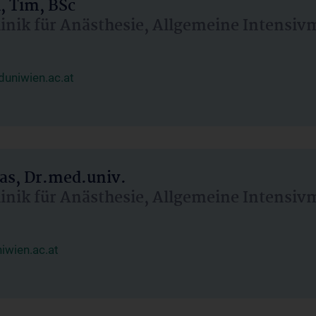
, Tim, BSc
linik für Anästhesie, Allgemeine Intensi
uniwien.ac.at
as, Dr.med.univ.
linik für Anästhesie, Allgemeine Intensi
wien.ac.at