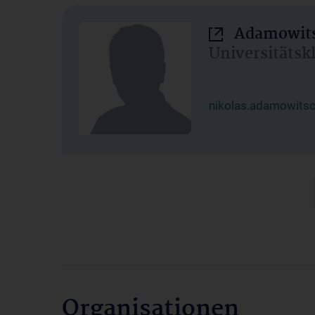
Adamowits
Universitätsk
nikolas.adamowits
Organisationen