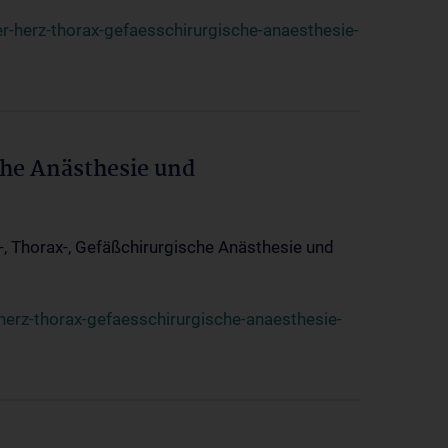
r-herz-thorax-gefaesschirurgische-anaesthesie-
che Anästhesie und
z-, Thorax-, Gefäßchirurgische Anästhesie und
herz-thorax-gefaesschirurgische-anaesthesie-