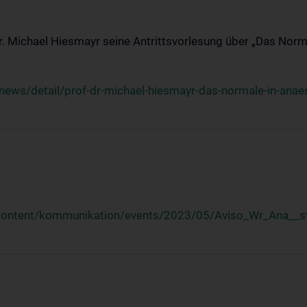
Dr. Michael Hiesmayr seine Antrittsvorlesung über „Das Norm
ews/detail/prof-dr-michael-hiesmayr-das-normale-in-anaes
/content/kommunikation/events/2023/05/Aviso_Wr_Ana__st