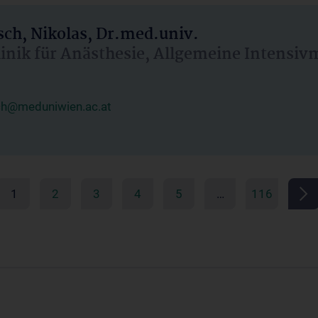
ch, Nikolas, Dr.med.univ.
linik für Anästhesie, Allgemeine Intensi
ch@meduniwien.ac.at
1
2
3
4
5
…
116