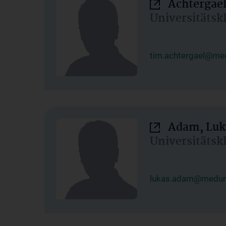
Achtergael
Universitätsk
tim.achtergael@med
Adam, Luk
Universitätsk
lukas.adam@meduni