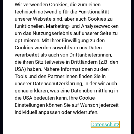
Wir verwenden Cookies, die zum einen
Graduiertentraining
technisch notwendig für die Funktionalität
Dual Career
unserer Website sind, aber auch Cookies zu
funktionellen, Marketing- und Analysezwecken
Trusted Reseach - Research Security - Foreign Interference
um das Nutzungserlebnis auf unserer Seite zu
UNESCO Lehrstuhl für Bioethik
optimieren. Mit Ihrer Einwilligung zu den
MUVI
Cookies werden sowohl von uns Daten
verarbeitet als auch von Drittanbieter:innen,
die ihren Sitz teilweise in Drittländern (z.B. den
USA) haben. Nähere Informationen zu den
Folgen Sie uns auf
Tools und den Partner:innen finden Sie in
unserer Datenschutzerklärung, in der wir auch
genau erklären, was eine Datenübermittlung in
die USA bedeuten kann. Ihre Cookie-
Einstellungen können Sie auf Wunsch jederzeit
individuell anpassen oder widerrufen.
PRESSE
JOBS
Datenschutz
MEDUNI SHOP