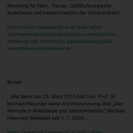
Abteilung für Herz-, Thorax-, Gefäßchirurgische
Anästhesie und Intensivmedizin der Universitätskli...
https://www.meduniwien.ac.at/web/ueber-
uns/events/detail/postgraduales-curriculum-klin-
abteilung-fuer-herz-thorax-gefaesschirurgische-
anaesthesie-und-intensivme/
News
...Alle News Am 25. März 2010 hält Univ. Prof. Dr.
Michael Hiesmayr seine Antrittsvorlesung über „Das
Normale in Anästhesie und Intensivmedizin.“ Michael
Hiesmayr bekleidet seit 1. 7. 2008...
https://www.meduniwien.ac.at/web/ueber-