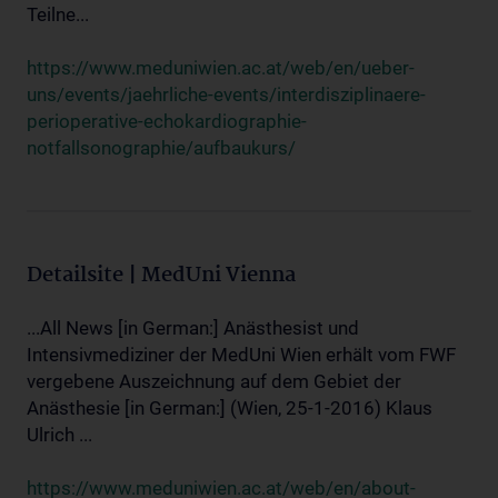
Teilne...
https://www.meduniwien.ac.at/web/en/ueber-
uns/events/jaehrliche-events/interdisziplinaere-
perioperative-echokardiographie-
notfallsonographie/aufbaukurs/
Detailsite | MedUni Vienna
...All News [in German:] Anästhesist und
Intensivmediziner der MedUni Wien erhält vom FWF
vergebene Auszeichnung auf dem Gebiet der
Anästhesie [in German:] (Wien, 25-1-2016) Klaus
Ulrich ...
https://www.meduniwien.ac.at/web/en/about-