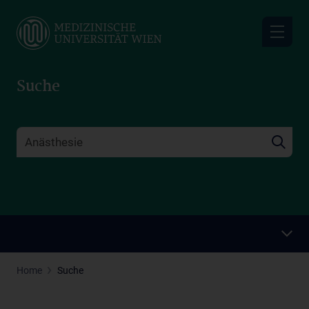
Skip
to
main
content
Suche
Home
Suche