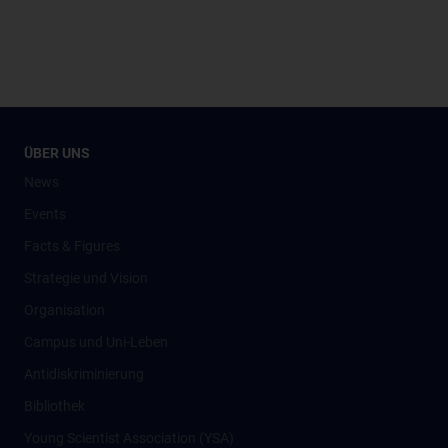
ÜBER UNS
News
Events
Facts & Figures
Strategie und Vision
Organisation
Campus und Uni-Leben
Antidiskriminierung
Bibliothek
Young Scientist Association (YSA)