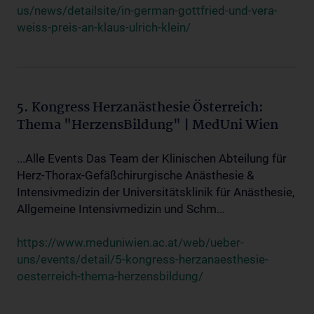
us/news/detailsite/in-german-gottfried-und-vera-
weiss-preis-an-klaus-ulrich-klein/
5. Kongress Herzanästhesie Österreich:
Thema "HerzensBildung" | MedUni Wien
...Alle Events Das Team der Klinischen Abteilung für
Herz-Thorax-Gefäßchirurgische Anästhesie &
Intensivmedizin der Universitätsklinik für Anästhesie,
Allgemeine Intensivmedizin und Schm...
https://www.meduniwien.ac.at/web/ueber-
uns/events/detail/5-kongress-herzanaesthesie-
oesterreich-thema-herzensbildung/