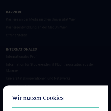
KARRIERE
Karriere an der Medizinischen Universität Wien
Karriereentwicklung an der MedUni Wien
Offene Stellen
INTERNATIONALES
Internationales Profil
Information für Studierende mit Flüchtlingsstatus aus der
Ukraine
Universitätskooperationen und Netzwerke
Internationale Kooperationen
Adjunct Professorships
Wir nutzen Cookies
Student & Staff Exchange
Das KPJ der MedUni Wien