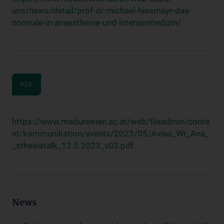
uns/news/detail/prof-dr-michael-hiesmayr-das-
normale-in-anaesthesie-und-intensivmedizin/
PDF
https://www.meduniwien.ac.at/web/fileadmin/conte
nt/kommunikation/events/2023/05/Aviso_Wr_Ana_
_sthesietalk_12.5.2023_v03.pdf
News