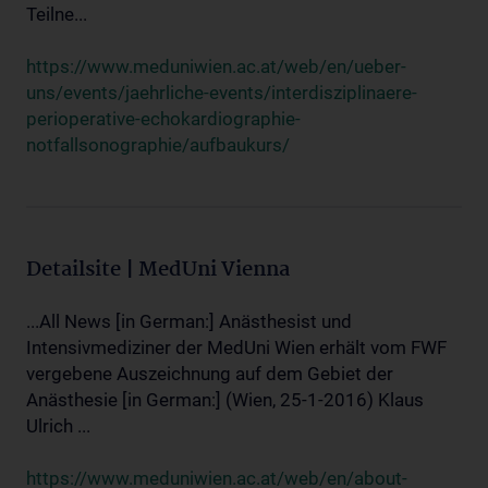
Teilne...
https://www.meduniwien.ac.at/web/en/ueber-
uns/events/jaehrliche-events/interdisziplinaere-
perioperative-echokardiographie-
notfallsonographie/aufbaukurs/
Detailsite | MedUni Vienna
...All News [in German:] Anästhesist und
Intensivmediziner der MedUni Wien erhält vom FWF
vergebene Auszeichnung auf dem Gebiet der
Anästhesie [in German:] (Wien, 25-1-2016) Klaus
Ulrich ...
https://www.meduniwien.ac.at/web/en/about-