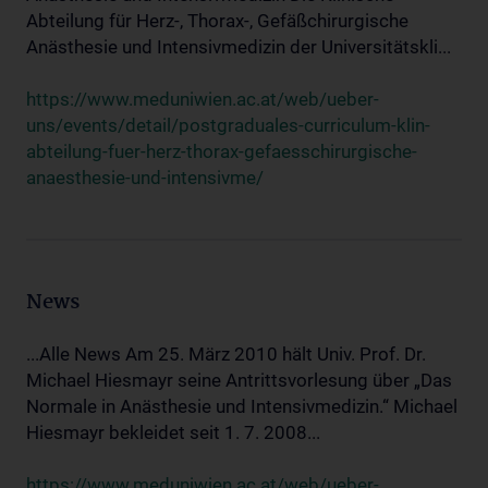
Abteilung für Herz-, Thorax-, Gefäßchirurgische
Anästhesie und Intensivmedizin der Universitätskli...
https://www.meduniwien.ac.at/web/ueber-
uns/events/detail/postgraduales-curriculum-klin-
abteilung-fuer-herz-thorax-gefaesschirurgische-
anaesthesie-und-intensivme/
News
...Alle News Am 25. März 2010 hält Univ. Prof. Dr.
Michael Hiesmayr seine Antrittsvorlesung über „Das
Normale in Anästhesie und Intensivmedizin.“ Michael
Hiesmayr bekleidet seit 1. 7. 2008...
https://www.meduniwien.ac.at/web/ueber-