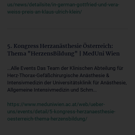
us/news/detailsite/in-german-gottfried-und-vera-
weiss-preis-an-klaus-ulrich-klein/
5. Kongress Herzanästhesie Österreich:
Thema "HerzensBildung" | MedUni Wien
...Alle Events Das Team der Klinischen Abteilung für
Herz-Thorax-Gefäßchirurgische Anästhesie &
Intensivmedizin der Universitätsklinik für Anästhesie,
Allgemeine Intensivmedizin und Schm...
https://www.meduniwien.ac.at/web/ueber-
uns/events/detail/5-kongress-herzanaesthesie-
oesterreich-thema-herzensbildung/