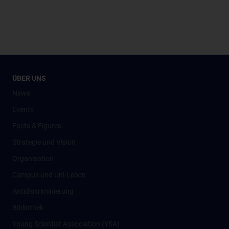
ÜBER UNS
News
Events
Facts & Figures
Strategie und Vision
Organisation
Campus und Uni-Leben
Antidiskriminierung
Bibliothek
Young Scientist Association (YSA)