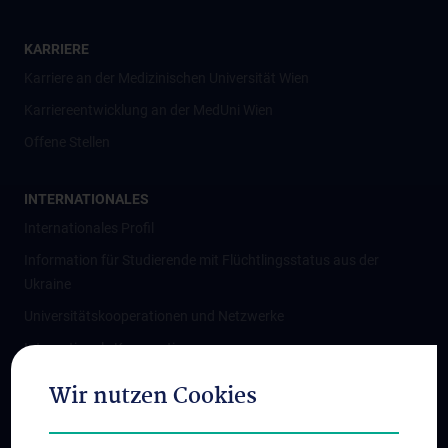
KARRIERE
Karriere an der Medizinischen Universität Wien
Karriereentwicklung an der MedUni Wien
Offene Stellen
INTERNATIONALES
Internationales Profil
Information für Studierende mit Flüchtlingsstatus aus der
Ukraine
Universitätskooperationen und Netzwerke
Internationale Kooperationen
Adjunct Professorships
Wir nutzen Cookies
Student & Staff Exchange
Das KPJ der MedUni Wien