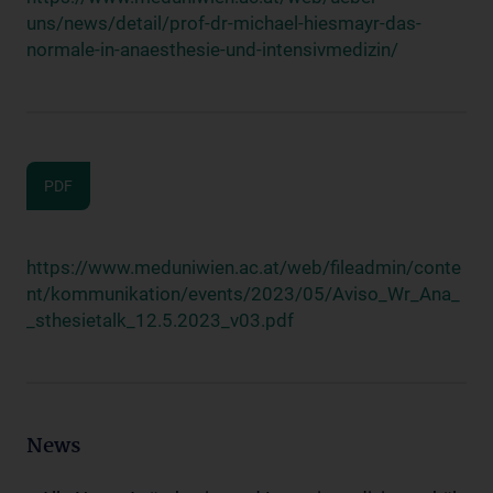
uns/news/detail/prof-dr-michael-hiesmayr-das-
normale-in-anaesthesie-und-intensivmedizin/
PDF
https://www.meduniwien.ac.at/web/fileadmin/conte
nt/kommunikation/events/2023/05/Aviso_Wr_Ana_
_sthesietalk_12.5.2023_v03.pdf
News