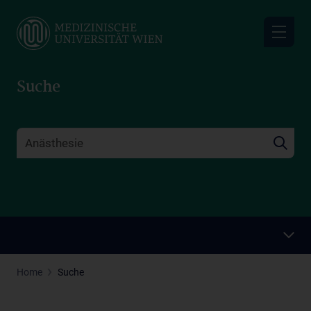
Skip
to
main
content
Suche
Home
Suche