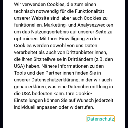
Wir verwenden Cookies, die zum einen
Graduiertentraining
technisch notwendig für die Funktionalität
Dual Career
unserer Website sind, aber auch Cookies zu
funktionellen, Marketing- und Analysezwecken
Trusted Reseach - Research Security - Foreign Interference
um das Nutzungserlebnis auf unserer Seite zu
UNESCO Lehrstuhl für Bioethik
optimieren. Mit Ihrer Einwilligung zu den
MUVI
Cookies werden sowohl von uns Daten
verarbeitet als auch von Drittanbieter:innen,
die ihren Sitz teilweise in Drittländern (z.B. den
USA) haben. Nähere Informationen zu den
Folgen Sie uns auf
Tools und den Partner:innen finden Sie in
unserer Datenschutzerklärung, in der wir auch
genau erklären, was eine Datenübermittlung in
die USA bedeuten kann. Ihre Cookie-
Einstellungen können Sie auf Wunsch jederzeit
individuell anpassen oder widerrufen.
PRESSE
JOBS
Datenschutz
MEDUNI SHOP