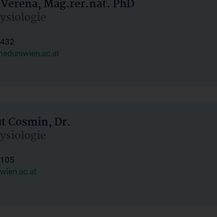
 Verena, Mag.rer.nat. PhD
hysiologie
1432
eduniwien.ac.at
ut Cosmin, Dr.
hysiologie
1105
wien.ac.at