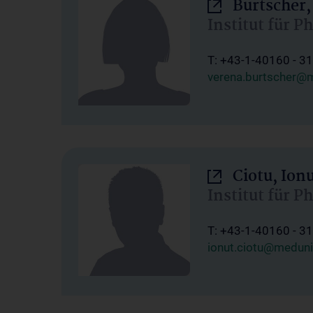
Burtscher,
Institut für P
T: +43-1-40160 - 3
verena.burtscher@m
Ciotu, Ion
Institut für P
T: +43-1-40160 - 3
ionut.ciotu@meduni