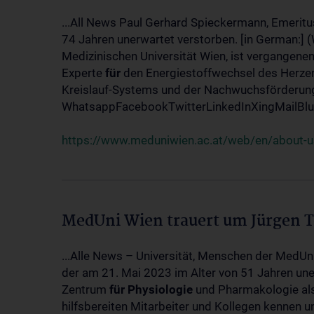
...All News Paul Gerhard Spieckermann, Emeritu
74 Jahren unerwartet verstorben. [in German:] 
Medizinischen Universität Wien, ist vergangenen
Experte
für
den Energiestoffwechsel des Herzen
Kreislauf-Systems und der Nachwuchsförderung w
WhatsappFacebookTwitterLinkedInXingMailBlue
https://www.meduniwien.ac.at/web/en/about-us
MedUni Wien trauert um Jürgen 
...Alle News – Universität, Menschen der MedUn
der am 21. Mai 2023 im Alter von 51 Jahren uner
Zentrum
für
Physiologie
und Pharmakologie als 
hilfsbereiten Mitarbeiter und Kollegen kennen u