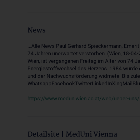
News
...Alle News Paul Gerhard Spieckermann, Emerit
74 Jahren unerwartet verstorben. (Wien, 18-04
Wien, ist vergangenen Freitag im Alter von 74 J
Energiestoffwechsel des Herzens. 1984 wurde e
und der Nachwuchsförderung widmete. Bis zuletz
WhatsappFacebookTwitterLinkedInXingMailBlue
https://www.meduniwien.ac.at/web/ueber-uns/
Detailsite | MedUni Vienna