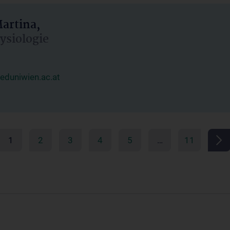
artina,
hysiologie
duniwien.ac.at
1
2
3
4
5
…
11