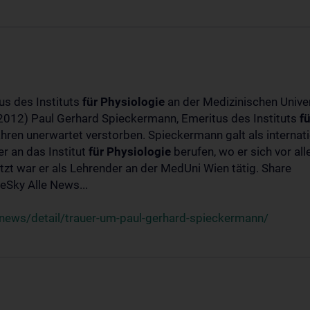
us des Instituts
für
Physiologie
an der Medizinischen Univer
-2012) Paul Gerhard Spieckermann, Emeritus des Instituts
fü
ahren unerwartet verstorben. Spieckermann galt als interna
r an das Institut
für
Physiologie
berufen, wo er sich vor a
t war er als Lehrender an der MedUni Wien tätig. Share
Sky Alle News...
news/detail/trauer-um-paul-gerhard-spieckermann/