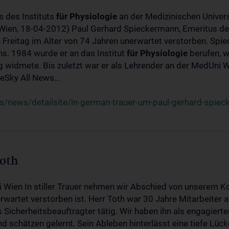
s des Instituts
für
Physiologie
an der Medizinischen Univers
(Wien, 18-04-2012) Paul Gerhard Spieckermann, Emeritus de
 Freitag im Alter von 74 Jahren unerwartet verstorben. Spie
s. 1984 wurde er an das Institut
für
Physiologie
berufen, w
idmete. Bis zuletzt war er als Lehrender an der MedUni Wi
Sky All News...
/news/detailsite/in-german-trauer-um-paul-gerhard-spie
Toth
i Wien In stiller Trauer nehmen wir Abschied von unserem K
wartet verstorben ist. Herr Toth war 30 Jahre Mitarbeiter a
Sicherheitsbeauftragter tätig. Wir haben ihn als engagierte
nd schätzen gelernt. Sein Ableben hinterlässt eine tiefe Lüc