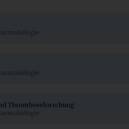
harmakologie
harmakologie
 und Thromboseforschung
harmakologie