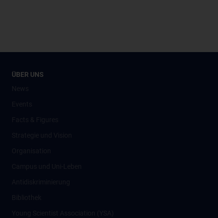
ÜBER UNS
News
Events
Facts & Figures
Strategie und Vision
Organisation
Campus und Uni-Leben
Antidiskriminierung
Bibliothek
Young Scientist Association (YSA)