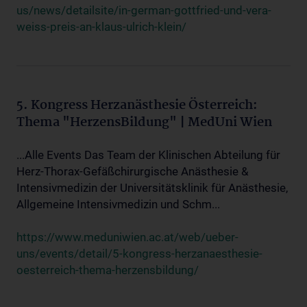
us/news/detailsite/in-german-gottfried-und-vera-
weiss-preis-an-klaus-ulrich-klein/
5. Kongress Herzanästhesie Österreich:
Thema "HerzensBildung" | MedUni Wien
...Alle Events Das Team der Klinischen Abteilung für
Herz-Thorax-Gefäßchirurgische Anästhesie &
Intensivmedizin der Universitätsklinik für Anästhesie,
Allgemeine Intensivmedizin und Schm...
https://www.meduniwien.ac.at/web/ueber-
uns/events/detail/5-kongress-herzanaesthesie-
oesterreich-thema-herzensbildung/