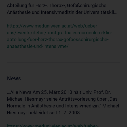
Abteilung für Herz-, Thorax-, Gefäßchirurgische
Anästhesie und Intensivmedizin der Universitätskli...
https://www.meduniwien.ac.at/web/ueber-
uns/events/detail/postgraduales-curriculum-klin-
abteilung-fuer-herz-thorax-gefaesschirurgische-
anaesthesie-und-intensivme/
News
...Alle News Am 25. März 2010 hält Univ. Prof. Dr.
Michael Hiesmayr seine Antrittsvorlesung über „Das
Normale in Anästhesie und Intensivmedizin.“ Michael
Hiesmayr bekleidet seit 1. 7. 2008...
https://www.meduniwien.ac.at/web/ueber-