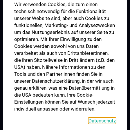
Wir verwenden Cookies, die zum einen
Graduiertentraining
technisch notwendig für die Funktionalität
Dual Career
unserer Website sind, aber auch Cookies zu
funktionellen, Marketing- und Analysezwecken
Trusted Reseach - Research Security - Foreign Interference
um das Nutzungserlebnis auf unserer Seite zu
UNESCO Lehrstuhl für Bioethik
optimieren. Mit Ihrer Einwilligung zu den
MUVI
Cookies werden sowohl von uns Daten
verarbeitet als auch von Drittanbieter:innen,
die ihren Sitz teilweise in Drittländern (z.B. den
USA) haben. Nähere Informationen zu den
Folgen Sie uns auf
Tools und den Partner:innen finden Sie in
unserer Datenschutzerklärung, in der wir auch
genau erklären, was eine Datenübermittlung in
die USA bedeuten kann. Ihre Cookie-
Einstellungen können Sie auf Wunsch jederzeit
individuell anpassen oder widerrufen.
PRESSE
JOBS
Datenschutz
MEDUNI SHOP