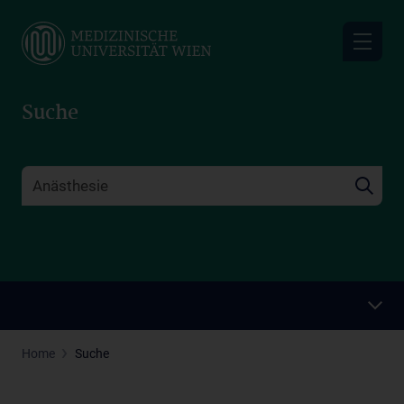
Skip
to
main
content
Suche
Home
Suche