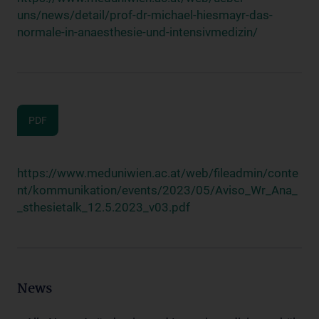
uns/news/detail/prof-dr-michael-hiesmayr-das-
normale-in-anaesthesie-und-intensivmedizin/
PDF
https://www.meduniwien.ac.at/web/fileadmin/conte
nt/kommunikation/events/2023/05/Aviso_Wr_Ana_
_sthesietalk_12.5.2023_v03.pdf
News