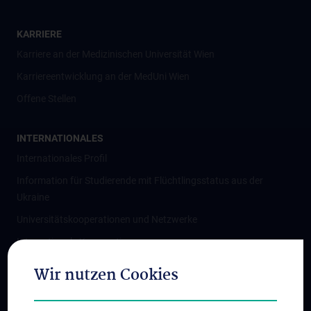
KARRIERE
Karriere an der Medizinischen Universität Wien
Karriereentwicklung an der MedUni Wien
Offene Stellen
INTERNATIONALES
Internationales Profil
Information für Studierende mit Flüchtlingsstatus aus der
Ukraine
Universitätskooperationen und Netzwerke
Internationale Kooperationen
Adjunct Professorships
Wir nutzen Cookies
Student & Staff Exchange
Das KPJ der MedUni Wien