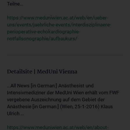
Teilne...
https://www.meduniwien.ac.at/web/en/ueber-
uns/events/jaehrliche-events/interdisziplinaere-
perioperative-echokardiographie-
notfallsonographie/aufbaukurs/
Detailsite | MedUni Vienna
...All News [in German:] Anästhesist und
Intensivmediziner der MedUni Wien erhält vom FWF
vergebene Auszeichnung auf dem Gebiet der
Anästhesie [in German:] (Wien, 25-1-2016) Klaus
Ulrich ...
https://www.meduniwien.ac.at/web/en/about-