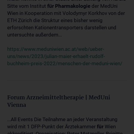
Sitte vom Institut
für
Pharmakologie
der MedUni
Wien in Kooperation mit Volodymyr Korkhov von der
ETH Zürich die Struktur eines bisher wenig
erforschten Kationentransporters darstellen und
untersuchte außerdem...
https://www.meduniwien.ac.at/web/ueber-
uns/news/2023/julian-maier-erhaelt-rudolf-
buchheim-preis-2022/menschen-der-meduni-wien/
Forum Arzneimitteltherapie | MedUni
Vienna
...All Events Die Teilnahme an jeder Veranstaltung
wird mit 1 DFP-Punkt der Ärztekammer
für
Wien
akkreditiert. Organisation: Peter Matzneller, Brigitte