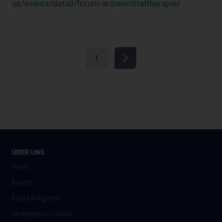
us/events/detail/forum-arzneimitteltherapie/
1
ÜBER UNS
News
Events
Facts & Figures
Strategie und Vision