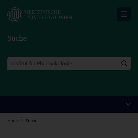
Skip
to
main
content
Suche
Home
Suche