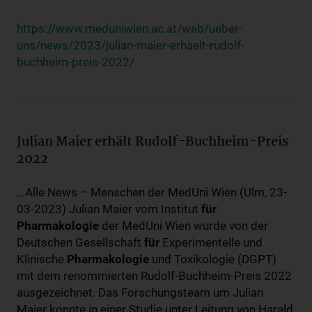
https://www.meduniwien.ac.at/web/ueber-
uns/news/2023/julian-maier-erhaelt-rudolf-
buchheim-preis-2022/
Julian Maier erhält Rudolf-Buchheim-Preis
2022
...Alle News – Menschen der MedUni Wien (Ulm, 23-
03-2023) Julian Maier vom Institut
für
Pharmakologie
der MedUni Wien wurde von der
Deutschen Gesellschaft
für
Experimentelle und
Klinische
Pharmakologie
und Toxikologie (DGPT)
mit dem renommierten Rudolf-Buchheim-Preis 2022
ausgezeichnet. Das Forschungsteam um Julian
Maier konnte in einer Studie unter Leitung von Harald