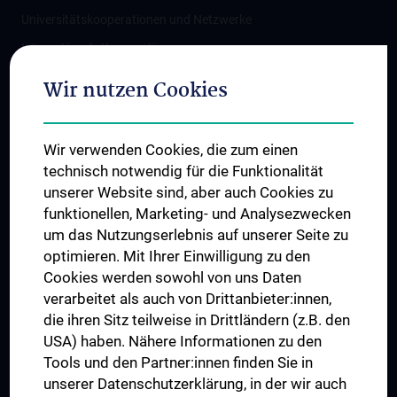
Universitätskooperationen und Netzwerke
Internationale Kooperationen
Adjunct Professorships
Wir nutzen Cookies
Student & Staff Exchange
Das KPJ der MedUni Wien
Wir verwenden Cookies, die zum einen
Graduiertentraining
technisch notwendig für die Funktionalität
Dual Career
unserer Website sind, aber auch Cookies zu
funktionellen, Marketing- und Analysezwecken
Trusted Reseach - Research Security - Foreign Interference
um das Nutzungserlebnis auf unserer Seite zu
UNESCO Lehrstuhl für Bioethik
optimieren. Mit Ihrer Einwilligung zu den
MUVI
Cookies werden sowohl von uns Daten
verarbeitet als auch von Drittanbieter:innen,
die ihren Sitz teilweise in Drittländern (z.B. den
USA) haben. Nähere Informationen zu den
Folgen Sie uns auf
Tools und den Partner:innen finden Sie in
unserer Datenschutzerklärung, in der wir auch