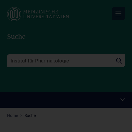
Skip
to
main
content
Suche
Home
Suche