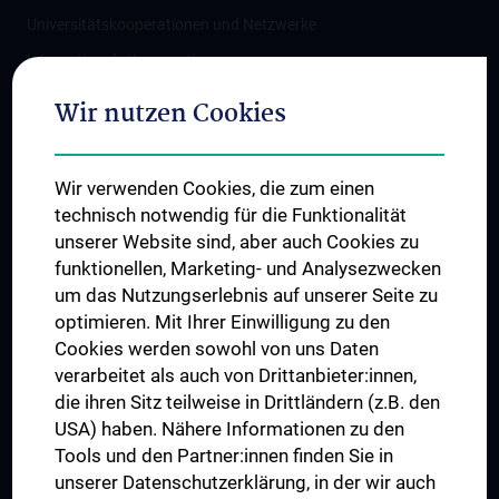
Universitätskooperationen und Netzwerke
Internationale Kooperationen
Adjunct Professorships
Wir nutzen Cookies
Student & Staff Exchange
Das KPJ der MedUni Wien
Wir verwenden Cookies, die zum einen
Graduiertentraining
technisch notwendig für die Funktionalität
Dual Career
unserer Website sind, aber auch Cookies zu
funktionellen, Marketing- und Analysezwecken
Trusted Reseach - Research Security - Foreign Interference
um das Nutzungserlebnis auf unserer Seite zu
UNESCO Lehrstuhl für Bioethik
optimieren. Mit Ihrer Einwilligung zu den
MUVI
Cookies werden sowohl von uns Daten
verarbeitet als auch von Drittanbieter:innen,
die ihren Sitz teilweise in Drittländern (z.B. den
USA) haben. Nähere Informationen zu den
Folgen Sie uns auf
Tools und den Partner:innen finden Sie in
unserer Datenschutzerklärung, in der wir auch