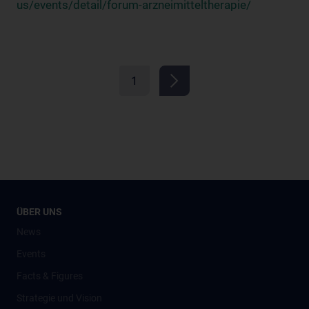
us/events/detail/forum-arzneimitteltherapie/
1
ÜBER UNS
News
Events
Facts & Figures
Strategie und Vision