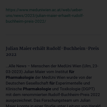
https://www.meduniwien.ac.at/web/ueber-
uns/news/2023/julian-maier-erhaelt-rudolf-
buchheim-preis-2022/
Julian Maier erhält Rudolf-Buchheim-Preis
2022
...Alle News – Menschen der MedUni Wien (Ulm, 23-
03-2023) Julian Maier vom Institut
für
Pharmakologie
der MedUni Wien wurde von der
Deutschen Gesellschaft
für
Experimentelle und
Klinische
Pharmakologie
und Toxikologie (DGPT)
mit dem renommierten Rudolf-Buchheim-Preis 2022
ausgezeichnet. Das Forschungsteam um Julian
Maier konnte in einer Studie unter Leitung von Harald