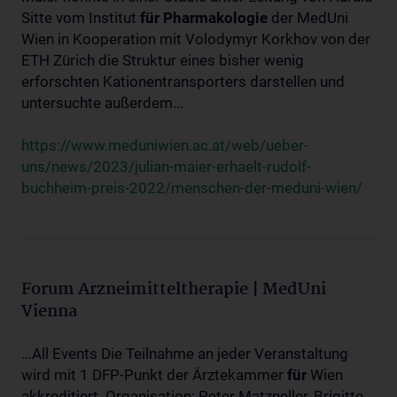
Sitte vom Institut
für
Pharmakologie
der MedUni
Wien in Kooperation mit Volodymyr Korkhov von der
ETH Zürich die Struktur eines bisher wenig
erforschten Kationentransporters darstellen und
untersuchte außerdem...
https://www.meduniwien.ac.at/web/ueber-
uns/news/2023/julian-maier-erhaelt-rudolf-
buchheim-preis-2022/menschen-der-meduni-wien/
Forum Arzneimitteltherapie | MedUni
Vienna
...All Events Die Teilnahme an jeder Veranstaltung
wird mit 1 DFP-Punkt der Ärztekammer
für
Wien
akkreditiert. Organisation: Peter Matzneller, Brigitte