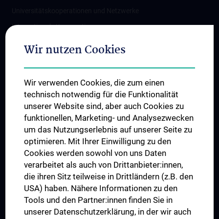
Universitätskooperationen und Netzwerke
Internationale Kooperationen
Adjunct Professorships
Wir nutzen Cookies
Student & Staff Exchange
Das KPJ der MedUni Wien
Wir verwenden Cookies, die zum einen
Graduiertentraining
technisch notwendig für die Funktionalität
Dual Career
unserer Website sind, aber auch Cookies zu
funktionellen, Marketing- und Analysezwecken
Trusted Reseach - Research Security - Foreign Interference
um das Nutzungserlebnis auf unserer Seite zu
UNESCO Lehrstuhl für Bioethik
optimieren. Mit Ihrer Einwilligung zu den
MUVI
Cookies werden sowohl von uns Daten
verarbeitet als auch von Drittanbieter:innen,
die ihren Sitz teilweise in Drittländern (z.B. den
USA) haben. Nähere Informationen zu den
Folgen Sie uns auf
Tools und den Partner:innen finden Sie in
unserer Datenschutzerklärung, in der wir auch