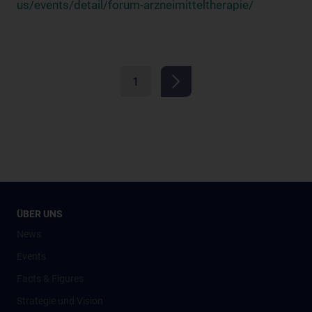
us/events/detail/forum-arzneimitteltherapie/
1
ÜBER UNS
News
Events
Facts & Figures
Strategie und Vision