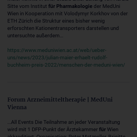
Sitte vom Institut
für
Pharmakologie
der MedUni
Wien in Kooperation mit Volodymyr Korkhov von der
ETH Zürich die Struktur eines bisher wenig
erforschten Kationentransporters darstellen und
untersuchte außerdem...
https://www.meduniwien.ac.at/web/ueber-
uns/news/2023/julian-maier-erhaelt-rudolf-
buchheim-preis-2022/menschen-der-meduni-wien/
Forum Arzneimitteltherapie | MedUni
Vienna
...All Events Die Teilnahme an jeder Veranstaltung
wird mit 1 DFP-Punkt der Ärztekammer
für
Wien
akkreditiert. Organisation: Peter Matzneller, Brigitte