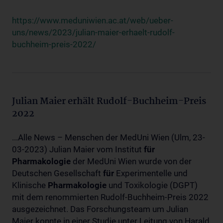
https://www.meduniwien.ac.at/web/ueber-
uns/news/2023/julian-maier-erhaelt-rudolf-
buchheim-preis-2022/
Julian Maier erhält Rudolf-Buchheim-Preis
2022
...Alle News – Menschen der MedUni Wien (Ulm, 23-
03-2023) Julian Maier vom Institut
für
Pharmakologie
der MedUni Wien wurde von der
Deutschen Gesellschaft
für
Experimentelle und
Klinische
Pharmakologie
und Toxikologie (DGPT)
mit dem renommierten Rudolf-Buchheim-Preis 2022
ausgezeichnet. Das Forschungsteam um Julian
Maier konnte in einer Studie unter Leitung von Harald