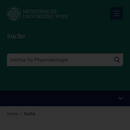
Skip
to
main
content
Suche
Home
Suche