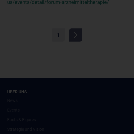
us/events/detail/forum-arzneimitteltherapie/
1
ÜBER UNS
News
Events
Facts & Figures
Strategie und Vision