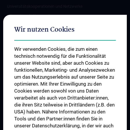
Universitätskooperationen und Netzwerke
Internationale Kooperationen
Adjunct Professorships
Wir nutzen Cookies
Student & Staff Exchange
Das KPJ der MedUni Wien
Wir verwenden Cookies, die zum einen
Graduiertentraining
technisch notwendig für die Funktionalität
Dual Career
unserer Website sind, aber auch Cookies zu
funktionellen, Marketing- und Analysezwecken
Trusted Reseach - Research Security - Foreign Interference
um das Nutzungserlebnis auf unserer Seite zu
UNESCO Lehrstuhl für Bioethik
optimieren. Mit Ihrer Einwilligung zu den
MUVI
Cookies werden sowohl von uns Daten
verarbeitet als auch von Drittanbieter:innen,
die ihren Sitz teilweise in Drittländern (z.B. den
USA) haben. Nähere Informationen zu den
Folgen Sie uns auf
Tools und den Partner:innen finden Sie in
unserer Datenschutzerklärung, in der wir auch