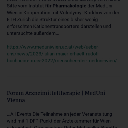
Sitte vom Institut
für
Pharmakologie
der MedUni
Wien in Kooperation mit Volodymyr Korkhov von der
ETH Zürich die Struktur eines bisher wenig
erforschten Kationentransporters darstellen und
untersuchte außerdem...
https://www.meduniwien.ac.at/web/ueber-
uns/news/2023/julian-maier-erhaelt-rudolf-
buchheim-preis-2022/menschen-der-meduni-wien/
Forum Arzneimitteltherapie | MedUni
Vienna
...All Events Die Teilnahme an jeder Veranstaltung
wird mit 1 DFP-Punkt der Ärztekammer
für
Wien
akkreditiert. Organisation: Peter Matzneller, Brigitte