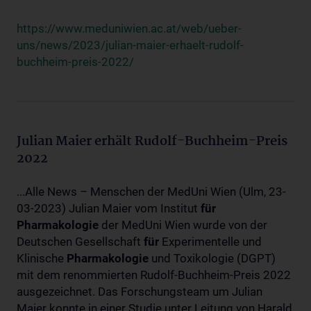
https://www.meduniwien.ac.at/web/ueber-
uns/news/2023/julian-maier-erhaelt-rudolf-
buchheim-preis-2022/
Julian Maier erhält Rudolf-Buchheim-Preis
2022
...Alle News – Menschen der MedUni Wien (Ulm, 23-
03-2023) Julian Maier vom Institut
für
Pharmakologie
der MedUni Wien wurde von der
Deutschen Gesellschaft
für
Experimentelle und
Klinische
Pharmakologie
und Toxikologie (DGPT)
mit dem renommierten Rudolf-Buchheim-Preis 2022
ausgezeichnet. Das Forschungsteam um Julian
Maier konnte in einer Studie unter Leitung von Harald