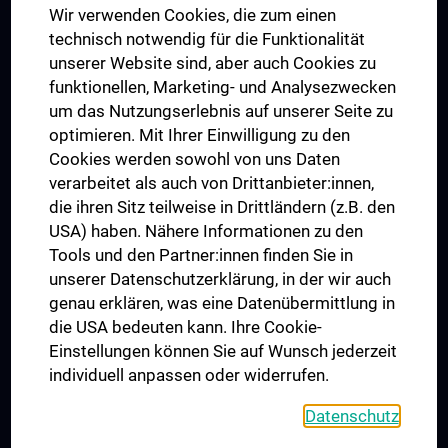
Wir verwenden Cookies, die zum einen
Graduiertentraining
technisch notwendig für die Funktionalität
Dual Career
unserer Website sind, aber auch Cookies zu
funktionellen, Marketing- und Analysezwecken
Trusted Reseach - Research Security - Foreign Interference
um das Nutzungserlebnis auf unserer Seite zu
UNESCO Lehrstuhl für Bioethik
optimieren. Mit Ihrer Einwilligung zu den
MUVI
Cookies werden sowohl von uns Daten
verarbeitet als auch von Drittanbieter:innen,
die ihren Sitz teilweise in Drittländern (z.B. den
USA) haben. Nähere Informationen zu den
Folgen Sie uns auf
Tools und den Partner:innen finden Sie in
unserer Datenschutzerklärung, in der wir auch
genau erklären, was eine Datenübermittlung in
die USA bedeuten kann. Ihre Cookie-
Einstellungen können Sie auf Wunsch jederzeit
individuell anpassen oder widerrufen.
PRESSE
JOBS
Datenschutz
MEDUNI SHOP