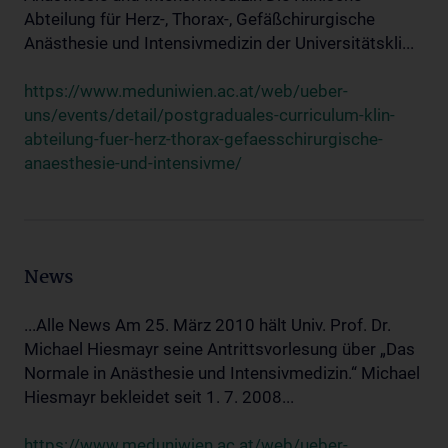
Abteilung für Herz-, Thorax-, Gefäßchirurgische
Anästhesie und Intensivmedizin der Universitätskli...
https://www.meduniwien.ac.at/web/ueber-
uns/events/detail/postgraduales-curriculum-klin-
abteilung-fuer-herz-thorax-gefaesschirurgische-
anaesthesie-und-intensivme/
News
...Alle News Am 25. März 2010 hält Univ. Prof. Dr.
Michael Hiesmayr seine Antrittsvorlesung über „Das
Normale in Anästhesie und Intensivmedizin.“ Michael
Hiesmayr bekleidet seit 1. 7. 2008...
https://www.meduniwien.ac.at/web/ueber-