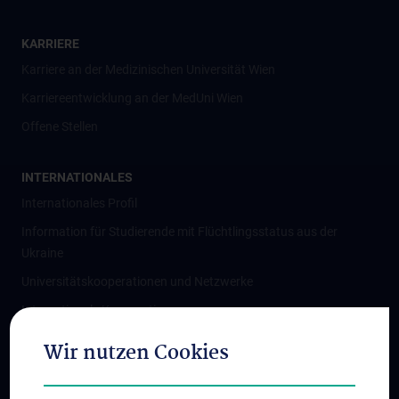
KARRIERE
Karriere an der Medizinischen Universität Wien
Karriereentwicklung an der MedUni Wien
Offene Stellen
INTERNATIONALES
Internationales Profil
Information für Studierende mit Flüchtlingsstatus aus der
Ukraine
Universitätskooperationen und Netzwerke
Internationale Kooperationen
Adjunct Professorships
Wir nutzen Cookies
Student & Staff Exchange
Das KPJ der MedUni Wien