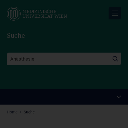
Skip
to
main
content
Suche
Home
Suche