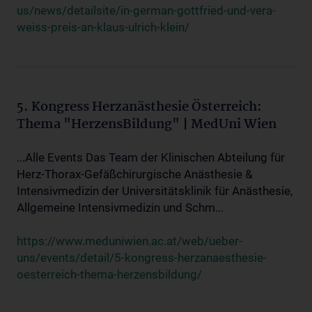
us/news/detailsite/in-german-gottfried-und-vera-
weiss-preis-an-klaus-ulrich-klein/
5. Kongress Herzanästhesie Österreich:
Thema "HerzensBildung" | MedUni Wien
...Alle Events Das Team der Klinischen Abteilung für
Herz-Thorax-Gefäßchirurgische Anästhesie &
Intensivmedizin der Universitätsklinik für Anästhesie,
Allgemeine Intensivmedizin und Schm...
https://www.meduniwien.ac.at/web/ueber-
uns/events/detail/5-kongress-herzanaesthesie-
oesterreich-thema-herzensbildung/