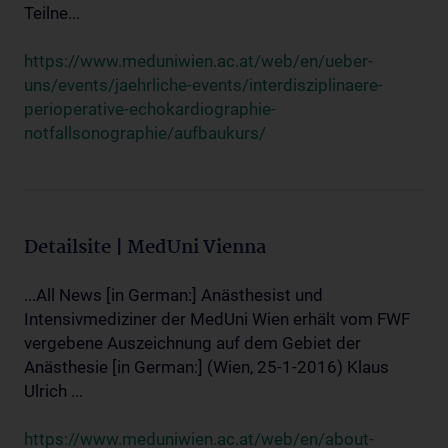
Teilne...
https://www.meduniwien.ac.at/web/en/ueber-
uns/events/jaehrliche-events/interdisziplinaere-
perioperative-echokardiographie-
notfallsonographie/aufbaukurs/
Detailsite | MedUni Vienna
...All News [in German:] Anästhesist und
Intensivmediziner der MedUni Wien erhält vom FWF
vergebene Auszeichnung auf dem Gebiet der
Anästhesie [in German:] (Wien, 25-1-2016) Klaus
Ulrich ...
https://www.meduniwien.ac.at/web/en/about-