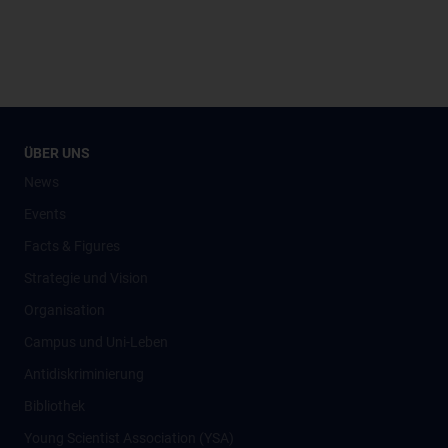
ÜBER UNS
News
Events
Facts & Figures
Strategie und Vision
Organisation
Campus und Uni-Leben
Antidiskriminierung
Bibliothek
Young Scientist Association (YSA)