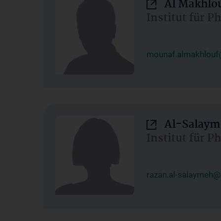
Al Makhlo
Institut für 
mounaf.almakhlouf
Al-Salaym
Institut für 
razan.al-salaymeh@