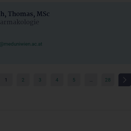
h, Thomas, MSc
Pharmakologie
@meduniwien.ac.at
1
2
3
4
5
…
28