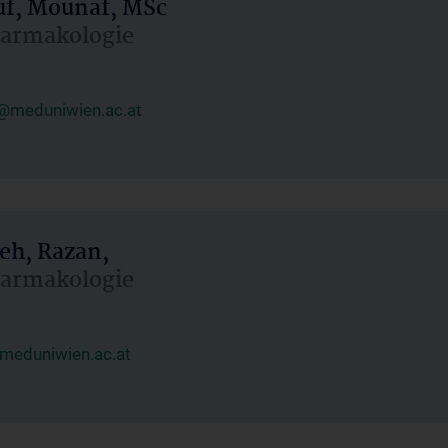
uf, Mounaf, MSc
Pharmakologie
@meduniwien.ac.at
eh, Razan,
Pharmakologie
meduniwien.ac.at