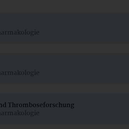
harmakologie
harmakologie
 und Thromboseforschung
harmakologie