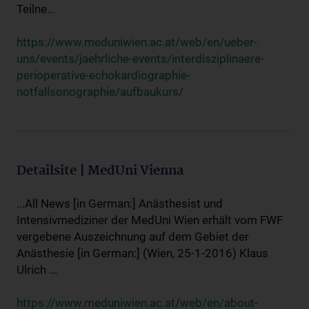
Teilne...
https://www.meduniwien.ac.at/web/en/ueber-
uns/events/jaehrliche-events/interdisziplinaere-
perioperative-echokardiographie-
notfallsonographie/aufbaukurs/
Detailsite | MedUni Vienna
...All News [in German:] Anästhesist und
Intensivmediziner der MedUni Wien erhält vom FWF
vergebene Auszeichnung auf dem Gebiet der
Anästhesie [in German:] (Wien, 25-1-2016) Klaus
Ulrich ...
https://www.meduniwien.ac.at/web/en/about-