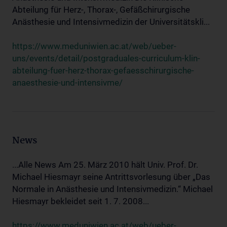
Abteilung für Herz-, Thorax-, Gefäßchirurgische
Anästhesie und Intensivmedizin der Universitätskli...
https://www.meduniwien.ac.at/web/ueber-
uns/events/detail/postgraduales-curriculum-klin-
abteilung-fuer-herz-thorax-gefaesschirurgische-
anaesthesie-und-intensivme/
News
...Alle News Am 25. März 2010 hält Univ. Prof. Dr.
Michael Hiesmayr seine Antrittsvorlesung über „Das
Normale in Anästhesie und Intensivmedizin.“ Michael
Hiesmayr bekleidet seit 1. 7. 2008...
https://www.meduniwien.ac.at/web/ueber-