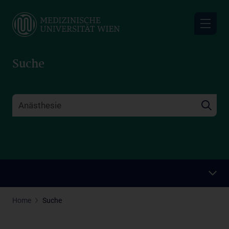
Skip
to
main
content
Suche
Home
Suche