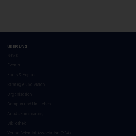
ÜBER UNS
News
Events
Facts & Figures
Strategie und Vision
Organisation
Campus und Uni-Leben
Antidiskriminierung
Bibliothek
Young Scientist Association (YSA)