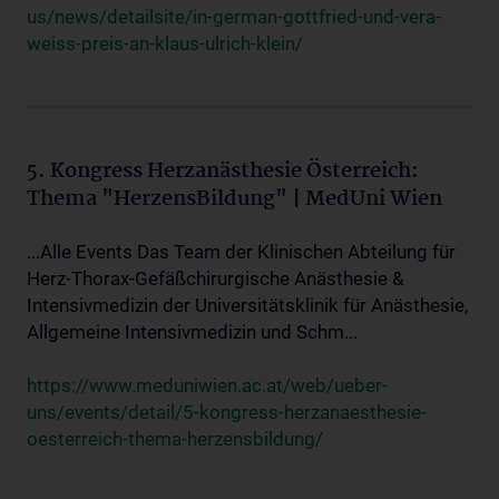
us/news/detailsite/in-german-gottfried-und-vera-
weiss-preis-an-klaus-ulrich-klein/
5. Kongress Herzanästhesie Österreich:
Thema "HerzensBildung" | MedUni Wien
...Alle Events Das Team der Klinischen Abteilung für
Herz-Thorax-Gefäßchirurgische Anästhesie &
Intensivmedizin der Universitätsklinik für Anästhesie,
Allgemeine Intensivmedizin und Schm...
https://www.meduniwien.ac.at/web/ueber-
uns/events/detail/5-kongress-herzanaesthesie-
oesterreich-thema-herzensbildung/