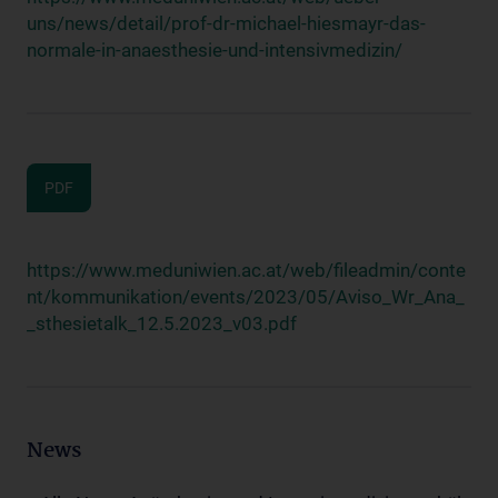
uns/news/detail/prof-dr-michael-hiesmayr-das-
normale-in-anaesthesie-und-intensivmedizin/
PDF
https://www.meduniwien.ac.at/web/fileadmin/conte
nt/kommunikation/events/2023/05/Aviso_Wr_Ana_
_sthesietalk_12.5.2023_v03.pdf
News