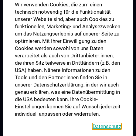
Wir verwenden Cookies, die zum einen
Graduiertentraining
technisch notwendig für die Funktionalität
Dual Career
unserer Website sind, aber auch Cookies zu
funktionellen, Marketing- und Analysezwecken
Trusted Reseach - Research Security - Foreign Interference
um das Nutzungserlebnis auf unserer Seite zu
UNESCO Lehrstuhl für Bioethik
optimieren. Mit Ihrer Einwilligung zu den
MUVI
Cookies werden sowohl von uns Daten
verarbeitet als auch von Drittanbieter:innen,
die ihren Sitz teilweise in Drittländern (z.B. den
USA) haben. Nähere Informationen zu den
Folgen Sie uns auf
Tools und den Partner:innen finden Sie in
unserer Datenschutzerklärung, in der wir auch
genau erklären, was eine Datenübermittlung in
die USA bedeuten kann. Ihre Cookie-
Einstellungen können Sie auf Wunsch jederzeit
individuell anpassen oder widerrufen.
PRESSE
JOBS
Datenschutz
MEDUNI SHOP