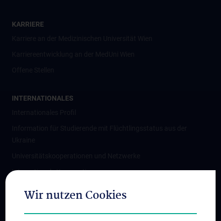
KARRIERE
Karriere an der Medizinischen Universität Wien
Karriereentwicklung an der MedUni Wien
Offene Stellen
INTERNATIONALES
Internationales Profil
Information für Studierende mit Flüchtlingsstatus aus der
Ukraine
Universitätskooperationen und Netzwerke
Internationale Kooperationen
Adjunct Professorships
Wir nutzen Cookies
Student & Staff Exchange
Das KPJ der MedUni Wien