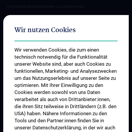
Universitätskooperationen und Netzwerke
Internationale Kooperationen
Adjunct Professorships
Wir nutzen Cookies
Student & Staff Exchange
Das KPJ der MedUni Wien
Wir verwenden Cookies, die zum einen
Graduiertentraining
technisch notwendig für die Funktionalität
Dual Career
unserer Website sind, aber auch Cookies zu
funktionellen, Marketing- und Analysezwecken
Trusted Reseach - Research Security - Foreign Interference
um das Nutzungserlebnis auf unserer Seite zu
UNESCO Lehrstuhl für Bioethik
optimieren. Mit Ihrer Einwilligung zu den
MUVI
Cookies werden sowohl von uns Daten
verarbeitet als auch von Drittanbieter:innen,
die ihren Sitz teilweise in Drittländern (z.B. den
USA) haben. Nähere Informationen zu den
Folgen Sie uns auf
Tools und den Partner:innen finden Sie in
unserer Datenschutzerklärung, in der wir auch