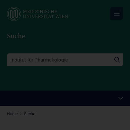
Skip
to
main
content
Suche
Home
Suche