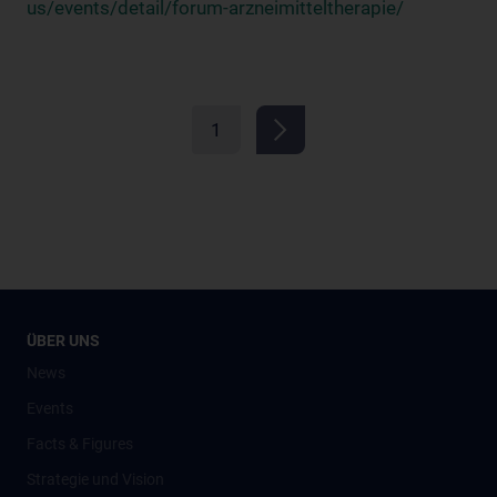
us/events/detail/forum-arzneimitteltherapie/
1
ÜBER UNS
News
Events
Facts & Figures
Strategie und Vision