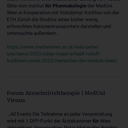
Sitte vom Institut
für
Pharmakologie
der MedUni
Wien in Kooperation mit Volodymyr Korkhov von der
ETH Zürich die Struktur eines bisher wenig
erforschten Kationentransporters darstellen und
untersuchte außerdem...
https://www.meduniwien.ac.at/web/ueber-
uns/news/2023/julian-maier-erhaelt-rudolf-
buchheim-preis-2022/menschen-der-meduni-wien/
Forum Arzneimitteltherapie | MedUni
Vienna
...All Events Die Teilnahme an jeder Veranstaltung
wird mit 1 DFP-Punkt der Ärztekammer
für
Wien
akkreditiert. Organisation: Peter Matzneller, Brigitte