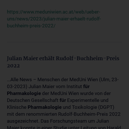
https://www.meduniwien.ac.at/web/ueber-
uns/news/2023/julian-maier-erhaelt-rudolf-
buchheim-preis-2022/
Julian Maier erhält Rudolf-Buchheim-Preis
2022
...Alle News – Menschen der MedUni Wien (Ulm, 23-
03-2023) Julian Maier vom Institut
für
Pharmakologie
der MedUni Wien wurde von der
Deutschen Gesellschaft
für
Experimentelle und
Klinische
Pharmakologie
und Toxikologie (DGPT)
mit dem renommierten Rudolf-Buchheim-Preis 2022
ausgezeichnet. Das Forschungsteam um Julian
Maier konnte in einer Studie unter Leitung von Harald