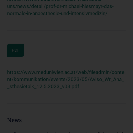
uns/news/detail/prof-dr-michael-hiesmayr-das-
normale-in-anaesthesie-und-intensivmedizin/
PDF
https://www.meduniwien.ac.at/web/fileadmin/conte
nt/kommunikation/events/2023/05/Aviso_Wr_Ana_
_sthesietalk_12.5.2023_v03.pdf
News