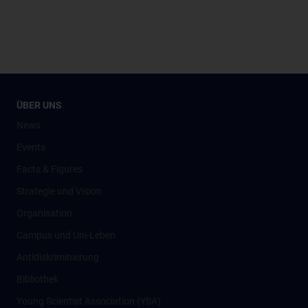
ÜBER UNS
News
Events
Facts & Figures
Strategie und Vision
Organisation
Campus und Uni-Leben
Antidiskriminierung
Bibliothek
Young Scientist Association (YSA)