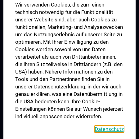
Wir verwenden Cookies, die zum einen
Graduiertentraining
technisch notwendig für die Funktionalität
Dual Career
unserer Website sind, aber auch Cookies zu
funktionellen, Marketing- und Analysezwecken
Trusted Reseach - Research Security - Foreign Interference
um das Nutzungserlebnis auf unserer Seite zu
UNESCO Lehrstuhl für Bioethik
optimieren. Mit Ihrer Einwilligung zu den
MUVI
Cookies werden sowohl von uns Daten
verarbeitet als auch von Drittanbieter:innen,
die ihren Sitz teilweise in Drittländern (z.B. den
USA) haben. Nähere Informationen zu den
Folgen Sie uns auf
Tools und den Partner:innen finden Sie in
unserer Datenschutzerklärung, in der wir auch
genau erklären, was eine Datenübermittlung in
die USA bedeuten kann. Ihre Cookie-
Einstellungen können Sie auf Wunsch jederzeit
individuell anpassen oder widerrufen.
PRESSE
JOBS
Datenschutz
MEDUNI SHOP