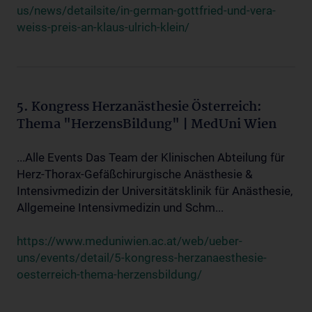
us/news/detailsite/in-german-gottfried-und-vera-
weiss-preis-an-klaus-ulrich-klein/
5. Kongress Herzanästhesie Österreich:
Thema "HerzensBildung" | MedUni Wien
...Alle Events Das Team der Klinischen Abteilung für
Herz-Thorax-Gefäßchirurgische Anästhesie &
Intensivmedizin der Universitätsklinik für Anästhesie,
Allgemeine Intensivmedizin und Schm...
https://www.meduniwien.ac.at/web/ueber-
uns/events/detail/5-kongress-herzanaesthesie-
oesterreich-thema-herzensbildung/