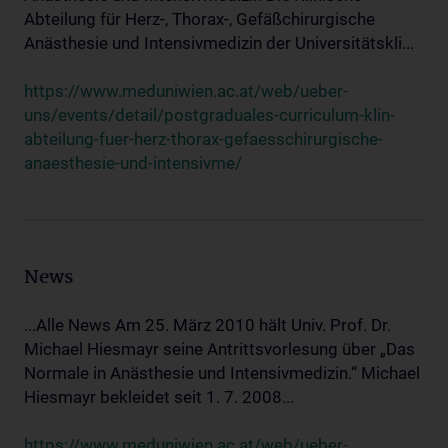
Abteilung für Herz-, Thorax-, Gefäßchirurgische
Anästhesie und Intensivmedizin der Universitätskli...
https://www.meduniwien.ac.at/web/ueber-
uns/events/detail/postgraduales-curriculum-klin-
abteilung-fuer-herz-thorax-gefaesschirurgische-
anaesthesie-und-intensivme/
News
...Alle News Am 25. März 2010 hält Univ. Prof. Dr.
Michael Hiesmayr seine Antrittsvorlesung über „Das
Normale in Anästhesie und Intensivmedizin.“ Michael
Hiesmayr bekleidet seit 1. 7. 2008...
https://www.meduniwien.ac.at/web/ueber-