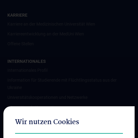
KARRIERE
Karriere an der Medizinischen Universität Wien
Karriereentwicklung an der MedUni Wien
Offene Stellen
INTERNATIONALES
Internationales Profil
Information für Studierende mit Flüchtlingsstatus aus der
Ukraine
Universitätskooperationen und Netzwerke
Internationale Kooperationen
Adjunct Professorships
Wir nutzen Cookies
Student & Staff Exchange
Das KPJ der MedUni Wien