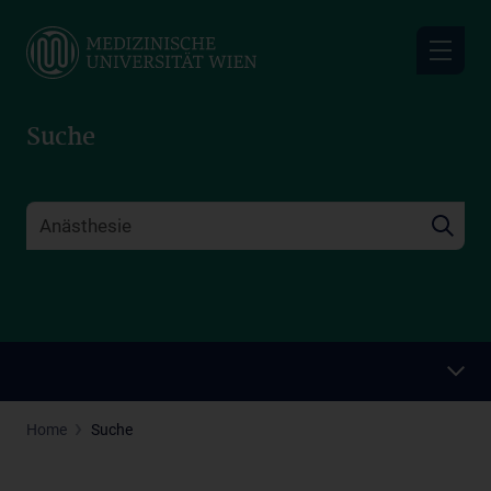
Skip
to
main
content
Suche
Home
Suche