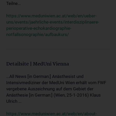
Teilne...
https://www.meduniwien.ac.at/web/en/ueber-
uns/events/jaehrliche-events/interdisziplinaere-
perioperative-echokardiographie-
notfallsonographie/aufbaukurs/
Detailsite | MedUni Vienna
...All News [in German:] Anästhesist und
Intensivmediziner der MedUni Wien erhält vom FWF
vergebene Auszeichnung auf dem Gebiet der
Anästhesie [in German:] (Wien, 25-1-2016) Klaus
Ulrich ...
https://www.meduniwien.ac.at/web/en/about-