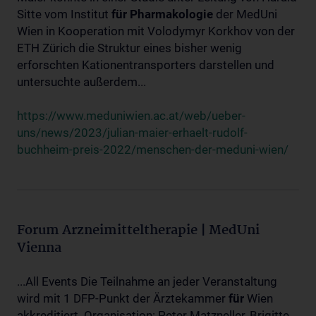
Sitte vom Institut
für
Pharmakologie
der MedUni
Wien in Kooperation mit Volodymyr Korkhov von der
ETH Zürich die Struktur eines bisher wenig
erforschten Kationentransporters darstellen und
untersuchte außerdem...
https://www.meduniwien.ac.at/web/ueber-
uns/news/2023/julian-maier-erhaelt-rudolf-
buchheim-preis-2022/menschen-der-meduni-wien/
Forum Arzneimitteltherapie | MedUni
Vienna
...All Events Die Teilnahme an jeder Veranstaltung
wird mit 1 DFP-Punkt der Ärztekammer
für
Wien
akkreditiert. Organisation: Peter Matzneller, Brigitte