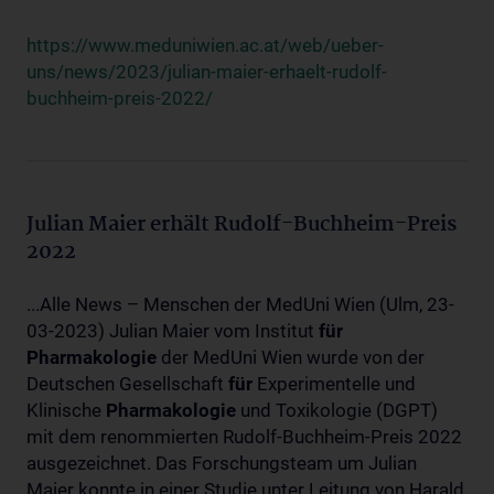
https://www.meduniwien.ac.at/web/ueber-
uns/news/2023/julian-maier-erhaelt-rudolf-
buchheim-preis-2022/
Julian Maier erhält Rudolf-Buchheim-Preis
2022
...Alle News – Menschen der MedUni Wien (Ulm, 23-
03-2023) Julian Maier vom Institut
für
Pharmakologie
der MedUni Wien wurde von der
Deutschen Gesellschaft
für
Experimentelle und
Klinische
Pharmakologie
und Toxikologie (DGPT)
mit dem renommierten Rudolf-Buchheim-Preis 2022
ausgezeichnet. Das Forschungsteam um Julian
Maier konnte in einer Studie unter Leitung von Harald