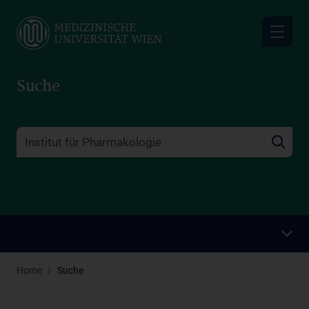
Skip
to
main
content
Suche
Home
Suche