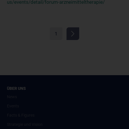
us/events/detail/forum-arzneimitteltherapie/
1
ÜBER UNS
News
Events
Facts & Figures
Strategie und Vision