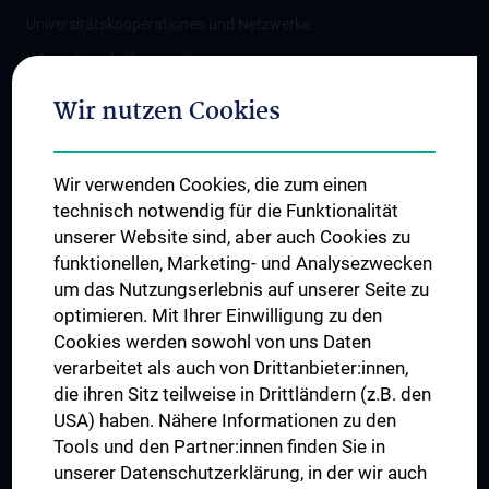
Universitätskooperationen und Netzwerke
Internationale Kooperationen
Adjunct Professorships
Wir nutzen Cookies
Student & Staff Exchange
Das KPJ der MedUni Wien
Wir verwenden Cookies, die zum einen
Graduiertentraining
technisch notwendig für die Funktionalität
Dual Career
unserer Website sind, aber auch Cookies zu
funktionellen, Marketing- und Analysezwecken
Trusted Reseach - Research Security - Foreign Interference
um das Nutzungserlebnis auf unserer Seite zu
UNESCO Lehrstuhl für Bioethik
optimieren. Mit Ihrer Einwilligung zu den
MUVI
Cookies werden sowohl von uns Daten
verarbeitet als auch von Drittanbieter:innen,
die ihren Sitz teilweise in Drittländern (z.B. den
USA) haben. Nähere Informationen zu den
Folgen Sie uns auf
Tools und den Partner:innen finden Sie in
unserer Datenschutzerklärung, in der wir auch