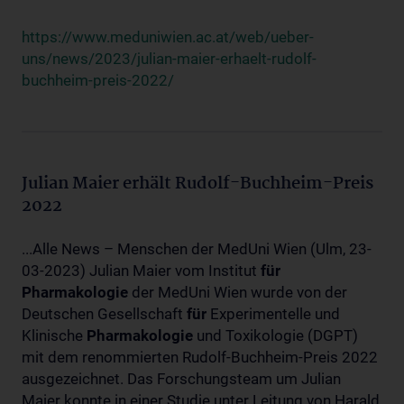
https://www.meduniwien.ac.at/web/ueber-
uns/news/2023/julian-maier-erhaelt-rudolf-
buchheim-preis-2022/
Julian Maier erhält Rudolf-Buchheim-Preis
2022
...Alle News – Menschen der MedUni Wien (Ulm, 23-
03-2023) Julian Maier vom Institut
für
Pharmakologie
der MedUni Wien wurde von der
Deutschen Gesellschaft
für
Experimentelle und
Klinische
Pharmakologie
und Toxikologie (DGPT)
mit dem renommierten Rudolf-Buchheim-Preis 2022
ausgezeichnet. Das Forschungsteam um Julian
Maier konnte in einer Studie unter Leitung von Harald