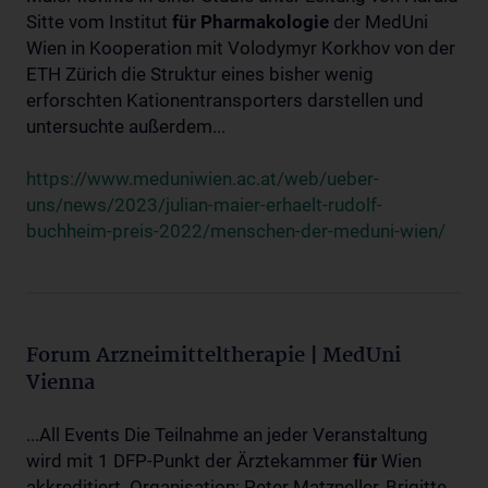
Sitte vom Institut
für
Pharmakologie
der MedUni
Wien in Kooperation mit Volodymyr Korkhov von der
ETH Zürich die Struktur eines bisher wenig
erforschten Kationentransporters darstellen und
untersuchte außerdem...
https://www.meduniwien.ac.at/web/ueber-
uns/news/2023/julian-maier-erhaelt-rudolf-
buchheim-preis-2022/menschen-der-meduni-wien/
Forum Arzneimitteltherapie | MedUni
Vienna
...All Events Die Teilnahme an jeder Veranstaltung
wird mit 1 DFP-Punkt der Ärztekammer
für
Wien
akkreditiert. Organisation: Peter Matzneller, Brigitte