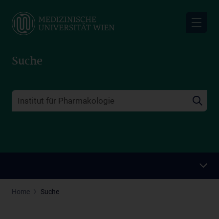
Skip
to
main
content
Suche
Home
Suche