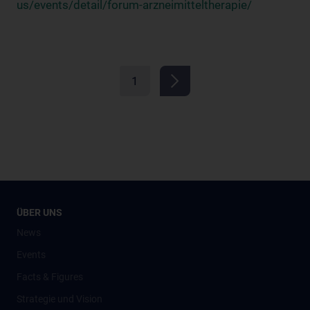
us/events/detail/forum-arzneimitteltherapie/
1
ÜBER UNS
News
Events
Facts & Figures
Strategie und Vision