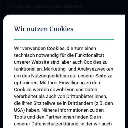
Universitätskooperationen und Netzwerke
Internationale Kooperationen
Adjunct Professorships
Wir nutzen Cookies
Student & Staff Exchange
Das KPJ der MedUni Wien
Wir verwenden Cookies, die zum einen
Graduiertentraining
technisch notwendig für die Funktionalität
Dual Career
unserer Website sind, aber auch Cookies zu
funktionellen, Marketing- und Analysezwecken
Trusted Reseach - Research Security - Foreign Interference
um das Nutzungserlebnis auf unserer Seite zu
UNESCO Lehrstuhl für Bioethik
optimieren. Mit Ihrer Einwilligung zu den
MUVI
Cookies werden sowohl von uns Daten
verarbeitet als auch von Drittanbieter:innen,
die ihren Sitz teilweise in Drittländern (z.B. den
USA) haben. Nähere Informationen zu den
Folgen Sie uns auf
Tools und den Partner:innen finden Sie in
unserer Datenschutzerklärung, in der wir auch