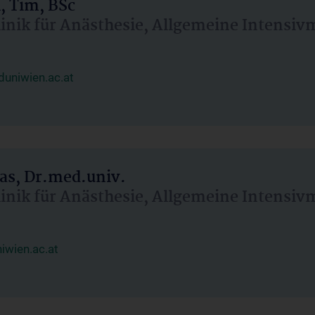
, Tim, BSc
linik für Anästhesie, Allgemeine Intensi
uniwien.ac.at
as, Dr.med.univ.
linik für Anästhesie, Allgemeine Intensi
wien.ac.at