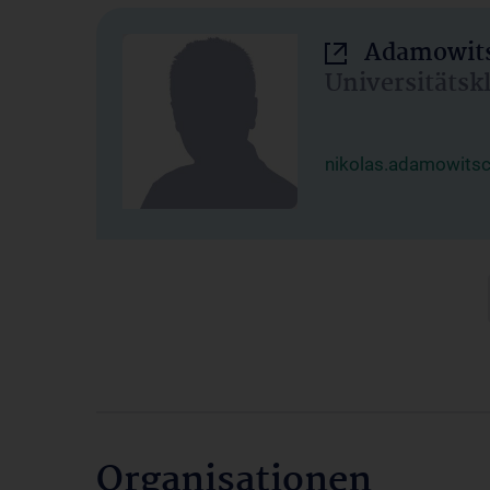
Adamowits
Universitätsk
nikolas.adamowits
Organisationen