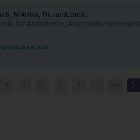
ch, Nikolas, Dr.med.univ.
linik für Anästhesie, Allgemeine Intensi
ch@meduniwien.ac.at
1
2
3
4
5
…
116