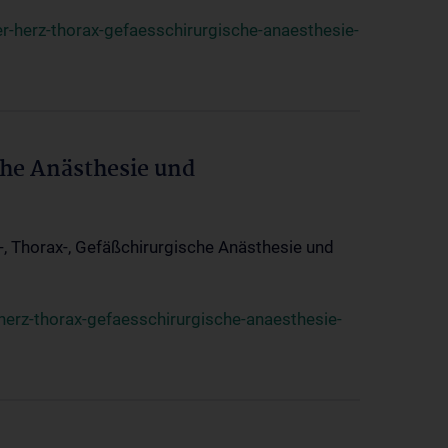
r-herz-thorax-gefaesschirurgische-anaesthesie-
che Anästhesie und
z-, Thorax-, Gefäßchirurgische Anästhesie und
herz-thorax-gefaesschirurgische-anaesthesie-