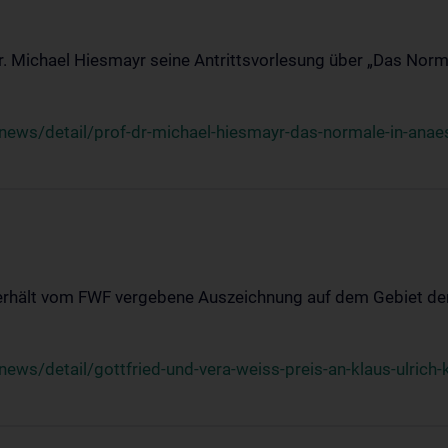
Dr. Michael Hiesmayr seine Antrittsvorlesung über „Das Norm
ews/detail/prof-dr-michael-hiesmayr-das-normale-in-anaes
 erhält vom FWF vergebene Auszeichnung auf dem Gebiet der
s/detail/gottfried-und-vera-weiss-preis-an-klaus-ulrich-k