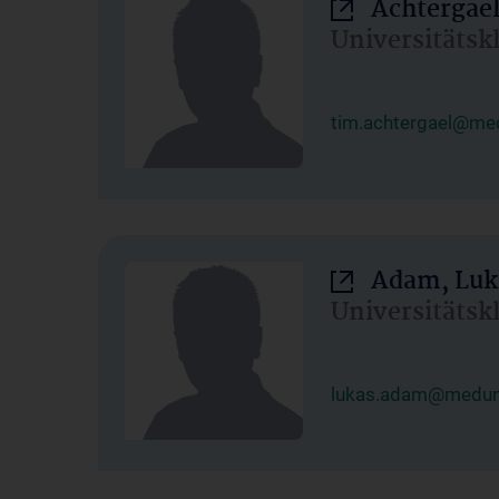
Achtergael
Universitätsk
tim.achtergael@med
Adam, Luk
Universitätsk
lukas.adam@meduni