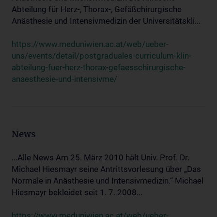
Abteilung für Herz-, Thorax-, Gefäßchirurgische
Anästhesie und Intensivmedizin der Universitätskli...
https://www.meduniwien.ac.at/web/ueber-
uns/events/detail/postgraduales-curriculum-klin-
abteilung-fuer-herz-thorax-gefaesschirurgische-
anaesthesie-und-intensivme/
News
...Alle News Am 25. März 2010 hält Univ. Prof. Dr.
Michael Hiesmayr seine Antrittsvorlesung über „Das
Normale in Anästhesie und Intensivmedizin.“ Michael
Hiesmayr bekleidet seit 1. 7. 2008...
https://www.meduniwien.ac.at/web/ueber-