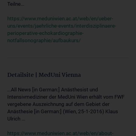
Teilne...
https://www.meduniwien.ac.at/web/en/ueber-
uns/events/jaehrliche-events/interdisziplinaere-
perioperative-echokardiographie-
notfallsonographie/aufbaukurs/
Detailsite | MedUni Vienna
...All News [in German:] Anästhesist und
Intensivmediziner der MedUni Wien erhält vom FWF
vergebene Auszeichnung auf dem Gebiet der
Anästhesie [in German:] (Wien, 25-1-2016) Klaus
Ulrich ...
https://www.meduniwien.ac.at/web/en/about-