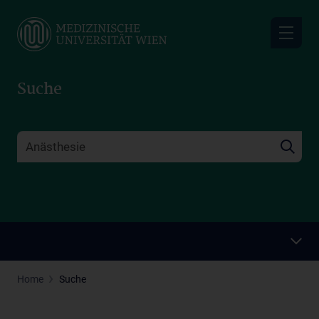
Skip
to
main
content
Suche
Home
Suche