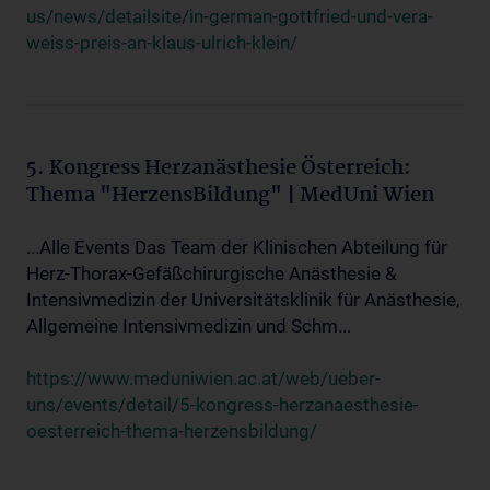
us/news/detailsite/in-german-gottfried-und-vera-
weiss-preis-an-klaus-ulrich-klein/
5. Kongress Herzanästhesie Österreich:
Thema "HerzensBildung" | MedUni Wien
...Alle Events Das Team der Klinischen Abteilung für
Herz-Thorax-Gefäßchirurgische Anästhesie &
Intensivmedizin der Universitätsklinik für Anästhesie,
Allgemeine Intensivmedizin und Schm...
https://www.meduniwien.ac.at/web/ueber-
uns/events/detail/5-kongress-herzanaesthesie-
oesterreich-thema-herzensbildung/