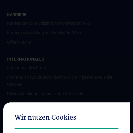
KARRIERE
Karriere an der Medizinischen Universität Wien
Karriereentwicklung an der MedUni Wien
Offene Stellen
INTERNATIONALES
Internationales Profil
Information für Studierende mit Flüchtlingsstatus aus der
Ukraine
Universitätskooperationen und Netzwerke
Internationale Kooperationen
Adjunct Professorships
Wir nutzen Cookies
Student & Staff Exchange
Das KPJ der MedUni Wien