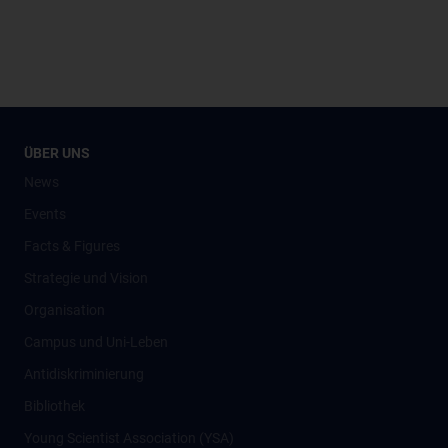
ÜBER UNS
News
Events
Facts & Figures
Strategie und Vision
Organisation
Campus und Uni-Leben
Antidiskriminierung
Bibliothek
Young Scientist Association (YSA)