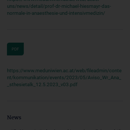
uns/news/detail/prof-dr-michael-hiesmayr-das-
normale-in-anaesthesie-und-intensivmedizin/
PDF
https://www.meduniwien.ac.at/web/fileadmin/conte
nt/kommunikation/events/2023/05/Aviso_Wr_Ana_
_sthesietalk_12.5.2023_v03.pdf
News