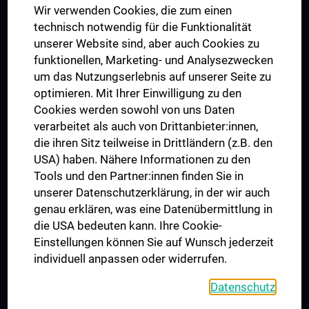
Wir verwenden Cookies, die zum einen
Graduiertentraining
technisch notwendig für die Funktionalität
Dual Career
unserer Website sind, aber auch Cookies zu
funktionellen, Marketing- und Analysezwecken
Trusted Reseach - Research Security - Foreign Interference
um das Nutzungserlebnis auf unserer Seite zu
UNESCO Lehrstuhl für Bioethik
optimieren. Mit Ihrer Einwilligung zu den
MUVI
Cookies werden sowohl von uns Daten
verarbeitet als auch von Drittanbieter:innen,
die ihren Sitz teilweise in Drittländern (z.B. den
USA) haben. Nähere Informationen zu den
Folgen Sie uns auf
Tools und den Partner:innen finden Sie in
unserer Datenschutzerklärung, in der wir auch
genau erklären, was eine Datenübermittlung in
die USA bedeuten kann. Ihre Cookie-
Einstellungen können Sie auf Wunsch jederzeit
individuell anpassen oder widerrufen.
PRESSE
JOBS
Datenschutz
MEDUNI SHOP