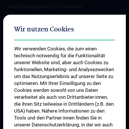
Universitätskooperationen und Netzwerke
Internationale Kooperationen
Adjunct Professorships
Wir nutzen Cookies
Student & Staff Exchange
Das KPJ der MedUni Wien
Wir verwenden Cookies, die zum einen
Graduiertentraining
technisch notwendig für die Funktionalität
Dual Career
unserer Website sind, aber auch Cookies zu
funktionellen, Marketing- und Analysezwecken
Trusted Reseach - Research Security - Foreign Interference
um das Nutzungserlebnis auf unserer Seite zu
UNESCO Lehrstuhl für Bioethik
optimieren. Mit Ihrer Einwilligung zu den
MUVI
Cookies werden sowohl von uns Daten
verarbeitet als auch von Drittanbieter:innen,
die ihren Sitz teilweise in Drittländern (z.B. den
USA) haben. Nähere Informationen zu den
Folgen Sie uns auf
Tools und den Partner:innen finden Sie in
unserer Datenschutzerklärung, in der wir auch