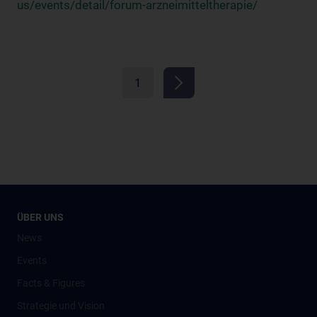
us/events/detail/forum-arzneimitteltherapie/
1
ÜBER UNS
News
Events
Facts & Figures
Strategie und Vision