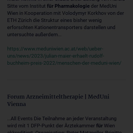
Sitte vom Institut
für
Pharmakologie
der MedUni
Wien in Kooperation mit Volodymyr Korkhov von der
ETH Zürich die Struktur eines bisher wenig
erforschten Kationentransporters darstellen und
untersuchte außerdem...
https://www.meduniwien.ac.at/web/ueber-
uns/news/2023/julian-maier-erhaelt-rudolf-
buchheim-preis-2022/menschen-der-meduni-wien/
Forum Arzneimitteltherapie | MedUni
Vienna
...All Events Die Teilnahme an jeder Veranstaltung
wird mit 1 DFP-Punkt der Ärztekammer
für
Wien
akkreditiert. Organisation: Peter Matzneller, Brigitte