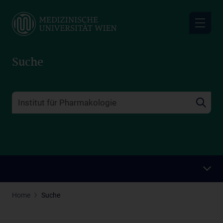
Skip
to
main
content
Suche
Home
Suche