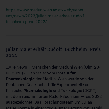
https://www.meduniwien.ac.at/web/ueber-
uns/news/2023/julian-maier-erhaelt-rudolf-
buchheim-preis-2022/
Julian Maier erhält Rudolf-Buchheim-Preis
2022
...Alle News – Menschen der MedUni Wien (Ulm, 23-
03-2023) Julian Maier vom Institut
für
Pharmakologie
der MedUni Wien wurde von der
Deutschen Gesellschaft
für
Experimentelle und
Klinische
Pharmakologie
und Toxikologie (DGPT)
mit dem renommierten Rudolf-Buchheim-Preis 2022
ausgezeichnet. Das Forschungsteam um Julian
Maier konnte in einer Studie unter Leitung von Harald