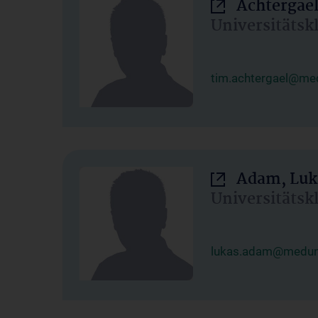
Achtergael
Universitätsk
tim.achtergael@med
Adam, Luk
Universitätsk
lukas.adam@meduni