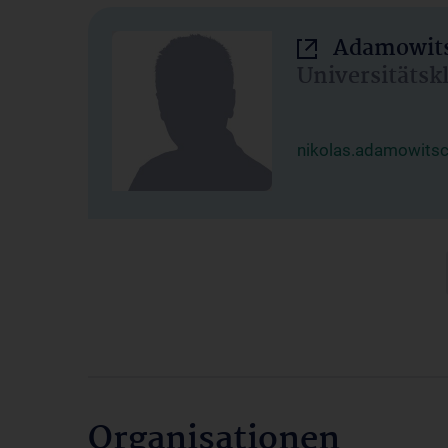
Adamowits
Universitätsk
nikolas.adamowits
Organisationen