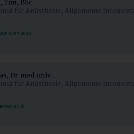
, Tim, BSc
linik für Anästhesie, Allgemeine Intensi
uniwien.ac.at
as, Dr.med.univ.
linik für Anästhesie, Allgemeine Intensi
wien.ac.at