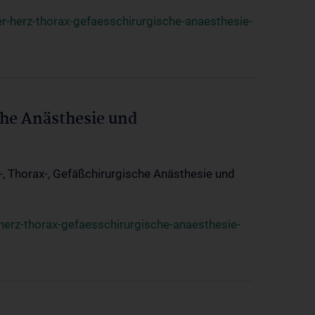
r-herz-thorax-gefaesschirurgische-anaesthesie-
che Anästhesie und
z-, Thorax-, Gefäßchirurgische Anästhesie und
herz-thorax-gefaesschirurgische-anaesthesie-