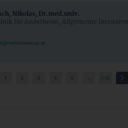
ch, Nikolas, Dr.med.univ.
linik für Anästhesie, Allgemeine Intensi
ch@meduniwien.ac.at
1
2
3
4
5
…
116