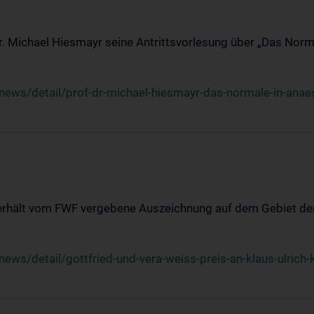
Dr. Michael Hiesmayr seine Antrittsvorlesung über „Das Norm
ews/detail/prof-dr-michael-hiesmayr-das-normale-in-anaes
 erhält vom FWF vergebene Auszeichnung auf dem Gebiet der
s/detail/gottfried-und-vera-weiss-preis-an-klaus-ulrich-k