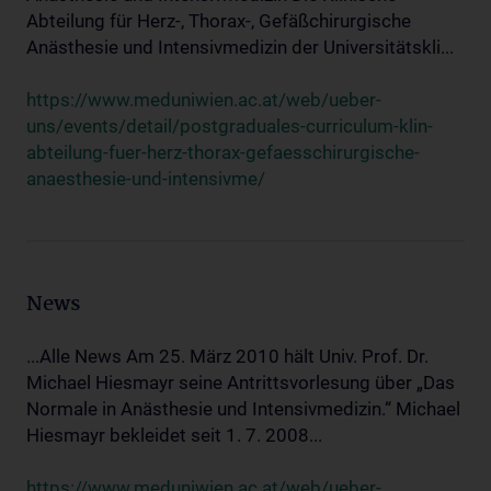
Abteilung für Herz-, Thorax-, Gefäßchirurgische
Anästhesie und Intensivmedizin der Universitätskli...
https://www.meduniwien.ac.at/web/ueber-
uns/events/detail/postgraduales-curriculum-klin-
abteilung-fuer-herz-thorax-gefaesschirurgische-
anaesthesie-und-intensivme/
News
...Alle News Am 25. März 2010 hält Univ. Prof. Dr.
Michael Hiesmayr seine Antrittsvorlesung über „Das
Normale in Anästhesie und Intensivmedizin.“ Michael
Hiesmayr bekleidet seit 1. 7. 2008...
https://www.meduniwien.ac.at/web/ueber-