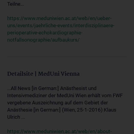
Teilne...
https://www.meduniwien.ac.at/web/en/ueber-
uns/events/jaehrliche-events/interdisziplinaere-
perioperative-echokardiographie-
notfallsonographie/aufbaukurs/
Detailsite | MedUni Vienna
...All News [in German:] Anästhesist und
Intensivmediziner der MedUni Wien erhält vom FWF
vergebene Auszeichnung auf dem Gebiet der
Anästhesie [in German:] (Wien, 25-1-2016) Klaus
Ulrich ...
https://www.meduniwien.ac.at/web/en/about-