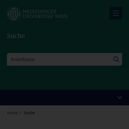
Skip
to
main
content
Suche
Home
Suche