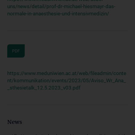
uns/news/detail/prof-dr-michael-hiesmayr-das-
normale-in-anaesthesie-und-intensivmedizin/
PDF
https://www.meduniwien.ac.at/web/fileadmin/conte
nt/kommunikation/events/2023/05/Aviso_Wr_Ana_
_sthesietalk_12.5.2023_v03.pdf
News