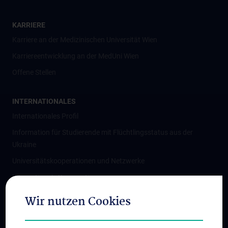
KARRIERE
Karriere an der Medizinischen Universität Wien
Karriereentwicklung an der MedUni Wien
Offene Stellen
INTERNATIONALES
Internationales Profil
Information für Studierende mit Flüchtlingsstatus aus der
Ukraine
Universitätskooperationen und Netzwerke
Internationale Kooperationen
Adjunct Professorships
Wir nutzen Cookies
Student & Staff Exchange
Das KPJ der MedUni Wien