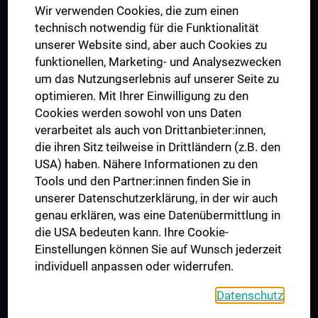
Wir verwenden Cookies, die zum einen
Graduiertentraining
technisch notwendig für die Funktionalität
Dual Career
unserer Website sind, aber auch Cookies zu
funktionellen, Marketing- und Analysezwecken
Trusted Reseach - Research Security - Foreign Interference
um das Nutzungserlebnis auf unserer Seite zu
UNESCO Lehrstuhl für Bioethik
optimieren. Mit Ihrer Einwilligung zu den
MUVI
Cookies werden sowohl von uns Daten
verarbeitet als auch von Drittanbieter:innen,
die ihren Sitz teilweise in Drittländern (z.B. den
USA) haben. Nähere Informationen zu den
Folgen Sie uns auf
Tools und den Partner:innen finden Sie in
unserer Datenschutzerklärung, in der wir auch
genau erklären, was eine Datenübermittlung in
die USA bedeuten kann. Ihre Cookie-
Einstellungen können Sie auf Wunsch jederzeit
individuell anpassen oder widerrufen.
PRESSE
JOBS
Datenschutz
MEDUNI SHOP