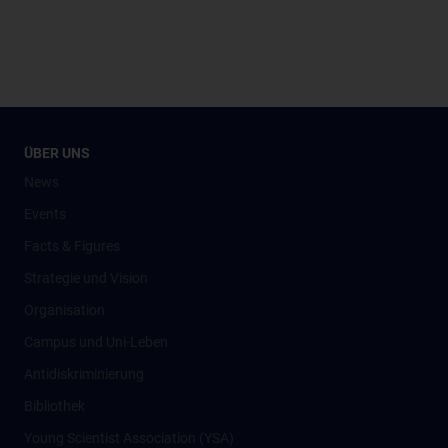
ÜBER UNS
News
Events
Facts & Figures
Strategie und Vision
Organisation
Campus und Uni-Leben
Antidiskriminierung
Bibliothek
Young Scientist Association (YSA)