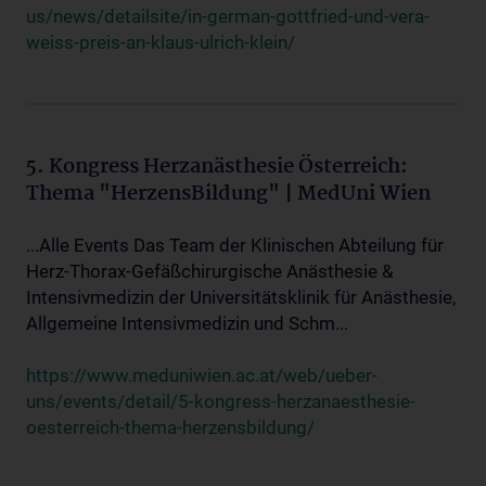
us/news/detailsite/in-german-gottfried-und-vera-
weiss-preis-an-klaus-ulrich-klein/
5. Kongress Herzanästhesie Österreich:
Thema "HerzensBildung" | MedUni Wien
...Alle Events Das Team der Klinischen Abteilung für
Herz-Thorax-Gefäßchirurgische Anästhesie &
Intensivmedizin der Universitätsklinik für Anästhesie,
Allgemeine Intensivmedizin und Schm...
https://www.meduniwien.ac.at/web/ueber-
uns/events/detail/5-kongress-herzanaesthesie-
oesterreich-thema-herzensbildung/