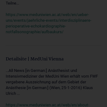
Teilne...
https://www.meduniwien.ac.at/web/en/ueber-
uns/events/jaehrliche-events/interdisziplinaere-
perioperative-echokardiographie-
notfallsonographie/aufbaukurs/
Detailsite | MedUni Vienna
...All News [in German:] Anästhesist und
Intensivmediziner der MedUni Wien erhält vom FWF
vergebene Auszeichnung auf dem Gebiet der
Anästhesie [in German:] (Wien, 25-1-2016) Klaus
Ulrich ...
https://www.meduniwien.ac.at/web/en/about-