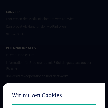
KARRIERE
Karriere an der Medizinischen Universität Wien
Karriereentwicklung an der MedUni Wien
Offene Stellen
INTERNATIONALES
Internationales Profil
Information für Studierende mit Flüchtlingsstatus aus der
Ukraine
Universitätskooperationen und Netzwerke
Internationale Kooperationen
Adjunct Professorships
Wir nutzen Cookies
Student & Staff Exchange
Das KPJ der MedUni Wien