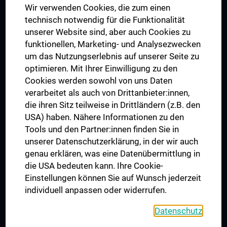
Wir verwenden Cookies, die zum einen
Graduiertentraining
technisch notwendig für die Funktionalität
Dual Career
unserer Website sind, aber auch Cookies zu
funktionellen, Marketing- und Analysezwecken
Trusted Reseach - Research Security - Foreign Interference
um das Nutzungserlebnis auf unserer Seite zu
UNESCO Lehrstuhl für Bioethik
optimieren. Mit Ihrer Einwilligung zu den
MUVI
Cookies werden sowohl von uns Daten
verarbeitet als auch von Drittanbieter:innen,
die ihren Sitz teilweise in Drittländern (z.B. den
USA) haben. Nähere Informationen zu den
Folgen Sie uns auf
Tools und den Partner:innen finden Sie in
unserer Datenschutzerklärung, in der wir auch
genau erklären, was eine Datenübermittlung in
die USA bedeuten kann. Ihre Cookie-
Einstellungen können Sie auf Wunsch jederzeit
individuell anpassen oder widerrufen.
PRESSE
JOBS
Datenschutz
MEDUNI SHOP