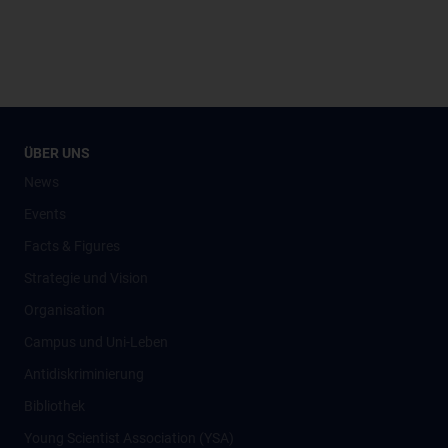
ÜBER UNS
News
Events
Facts & Figures
Strategie und Vision
Organisation
Campus und Uni-Leben
Antidiskriminierung
Bibliothek
Young Scientist Association (YSA)