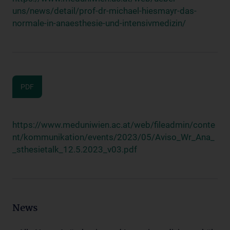
uns/news/detail/prof-dr-michael-hiesmayr-das-
normale-in-anaesthesie-und-intensivmedizin/
PDF
https://www.meduniwien.ac.at/web/fileadmin/conte
nt/kommunikation/events/2023/05/Aviso_Wr_Ana_
_sthesietalk_12.5.2023_v03.pdf
News