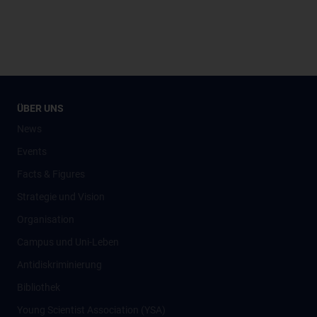
ÜBER UNS
News
Events
Facts & Figures
Strategie und Vision
Organisation
Campus und Uni-Leben
Antidiskriminierung
Bibliothek
Young Scientist Association (YSA)