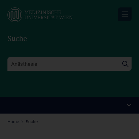
Skip
to
main
content
Suche
Home
Suche