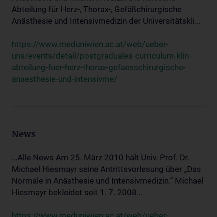
Abteilung für Herz-, Thorax-, Gefäßchirurgische
Anästhesie und Intensivmedizin der Universitätskli...
https://www.meduniwien.ac.at/web/ueber-
uns/events/detail/postgraduales-curriculum-klin-
abteilung-fuer-herz-thorax-gefaesschirurgische-
anaesthesie-und-intensivme/
News
...Alle News Am 25. März 2010 hält Univ. Prof. Dr.
Michael Hiesmayr seine Antrittsvorlesung über „Das
Normale in Anästhesie und Intensivmedizin.“ Michael
Hiesmayr bekleidet seit 1. 7. 2008...
https://www.meduniwien.ac.at/web/ueber-