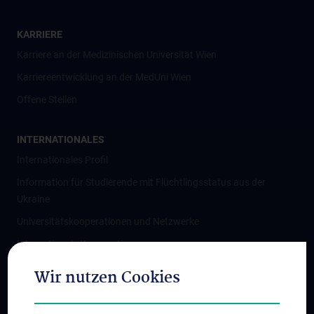
KARRIERE
Karriere an der Medizinischen Universität Wien
Karriereentwicklung an der MedUni Wien
Offene Stellen
INTERNATIONALES
Internationales Profil
Information für Studierende mit Flüchtlingsstatus aus der
Ukraine
Universitätskooperationen und Netzwerke
Internationale Kooperationen
Adjunct Professorships
Wir nutzen Cookies
Student & Staff Exchange
Das KPJ der MedUni Wien