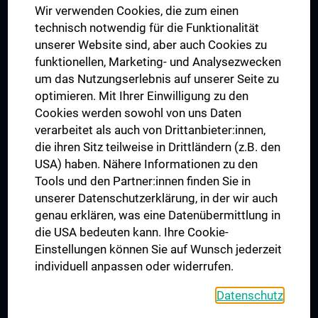
Wir verwenden Cookies, die zum einen
Graduiertentraining
technisch notwendig für die Funktionalität
Dual Career
unserer Website sind, aber auch Cookies zu
funktionellen, Marketing- und Analysezwecken
Trusted Reseach - Research Security - Foreign Interference
um das Nutzungserlebnis auf unserer Seite zu
UNESCO Lehrstuhl für Bioethik
optimieren. Mit Ihrer Einwilligung zu den
MUVI
Cookies werden sowohl von uns Daten
verarbeitet als auch von Drittanbieter:innen,
die ihren Sitz teilweise in Drittländern (z.B. den
USA) haben. Nähere Informationen zu den
Folgen Sie uns auf
Tools und den Partner:innen finden Sie in
unserer Datenschutzerklärung, in der wir auch
genau erklären, was eine Datenübermittlung in
die USA bedeuten kann. Ihre Cookie-
Einstellungen können Sie auf Wunsch jederzeit
individuell anpassen oder widerrufen.
PRESSE
JOBS
Datenschutz
MEDUNI SHOP