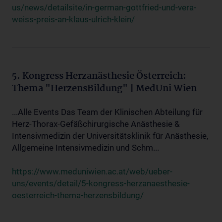
us/news/detailsite/in-german-gottfried-und-vera-
weiss-preis-an-klaus-ulrich-klein/
5. Kongress Herzanästhesie Österreich:
Thema "HerzensBildung" | MedUni Wien
...Alle Events Das Team der Klinischen Abteilung für
Herz-Thorax-Gefäßchirurgische Anästhesie &
Intensivmedizin der Universitätsklinik für Anästhesie,
Allgemeine Intensivmedizin und Schm...
https://www.meduniwien.ac.at/web/ueber-
uns/events/detail/5-kongress-herzanaesthesie-
oesterreich-thema-herzensbildung/