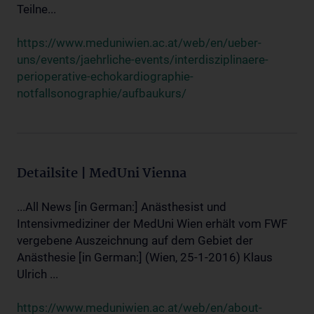
Teilne...
https://www.meduniwien.ac.at/web/en/ueber-
uns/events/jaehrliche-events/interdisziplinaere-
perioperative-echokardiographie-
notfallsonographie/aufbaukurs/
Detailsite | MedUni Vienna
...All News [in German:] Anästhesist und
Intensivmediziner der MedUni Wien erhält vom FWF
vergebene Auszeichnung auf dem Gebiet der
Anästhesie [in German:] (Wien, 25-1-2016) Klaus
Ulrich ...
https://www.meduniwien.ac.at/web/en/about-