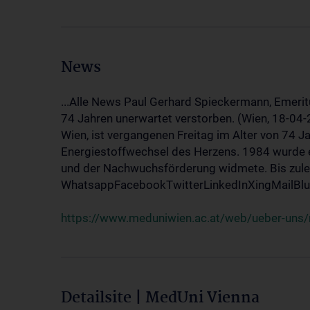
News
...Alle News Paul Gerhard Spieckermann, Emerit
74 Jahren unerwartet verstorben. (Wien, 18-04
Wien, ist vergangenen Freitag im Alter von 74 J
Energiestoffwechsel des Herzens. 1984 wurde e
und der Nachwuchsförderung widmete. Bis zuletz
WhatsappFacebookTwitterLinkedInXingMailBlue
https://www.meduniwien.ac.at/web/ueber-uns/
Detailsite | MedUni Vienna