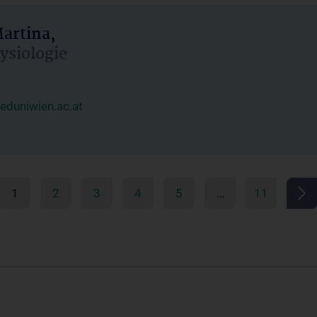
artina,
hysiologie
duniwien.ac.at
1
2
3
4
5
…
11