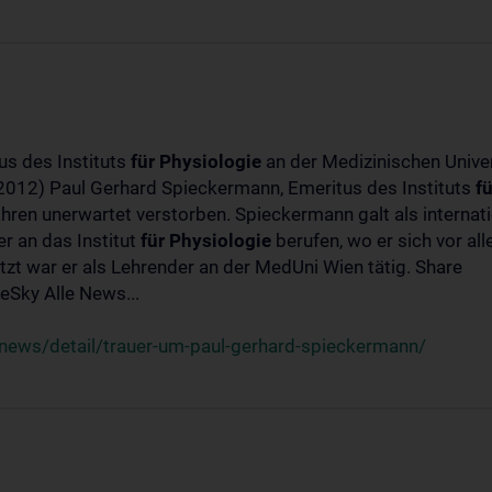
us des Instituts
für
Physiologie
an der Medizinischen Univer
-2012) Paul Gerhard Spieckermann, Emeritus des Instituts
fü
ahren unerwartet verstorben. Spieckermann galt als interna
r an das Institut
für
Physiologie
berufen, wo er sich vor a
t war er als Lehrender an der MedUni Wien tätig. Share
Sky Alle News...
news/detail/trauer-um-paul-gerhard-spieckermann/