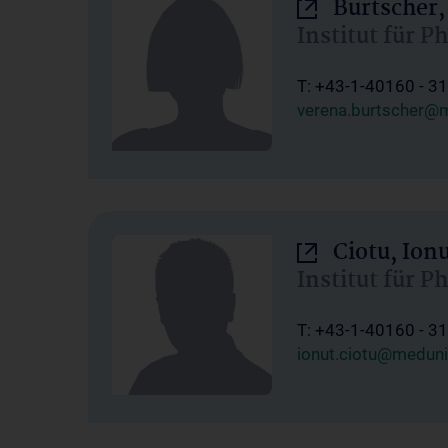
Burtscher,
Institut für P
T: +43-1-40160 - 3
verena.burtscher@m
Ciotu, Ion
Institut für P
T: +43-1-40160 - 3
ionut.ciotu@meduni