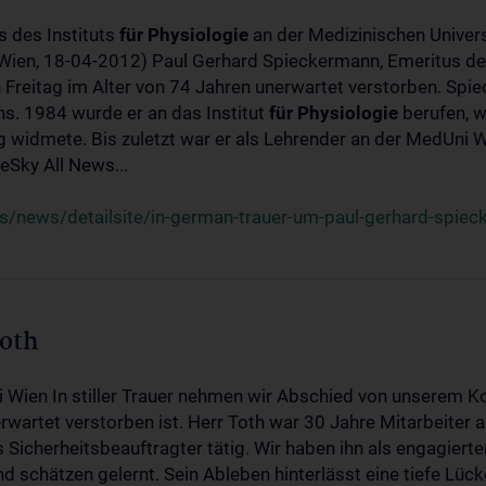
s des Instituts
für
Physiologie
an der Medizinischen Univers
(Wien, 18-04-2012) Paul Gerhard Spieckermann, Emeritus de
 Freitag im Alter von 74 Jahren unerwartet verstorben. Spie
s. 1984 wurde er an das Institut
für
Physiologie
berufen, w
idmete. Bis zuletzt war er als Lehrender an der MedUni Wi
Sky All News...
/news/detailsite/in-german-trauer-um-paul-gerhard-spie
Toth
i Wien In stiller Trauer nehmen wir Abschied von unserem K
wartet verstorben ist. Herr Toth war 30 Jahre Mitarbeiter a
Sicherheitsbeauftragter tätig. Wir haben ihn als engagierte
nd schätzen gelernt. Sein Ableben hinterlässt eine tiefe Lüc