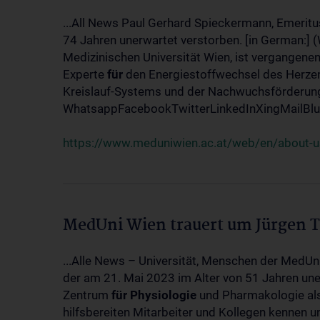
...All News Paul Gerhard Spieckermann, Emeritu
74 Jahren unerwartet verstorben. [in German:] 
Medizinischen Universität Wien, ist vergangenen
Experte
für
den Energiestoffwechsel des Herzen
Kreislauf-Systems und der Nachwuchsförderung w
WhatsappFacebookTwitterLinkedInXingMailBlue
https://www.meduniwien.ac.at/web/en/about-us
MedUni Wien trauert um Jürgen 
...Alle News – Universität, Menschen der MedUn
der am 21. Mai 2023 im Alter von 51 Jahren uner
Zentrum
für
Physiologie
und Pharmakologie als 
hilfsbereiten Mitarbeiter und Kollegen kennen u