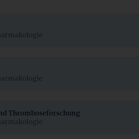
harmakologie
harmakologie
 und Thromboseforschung
harmakologie