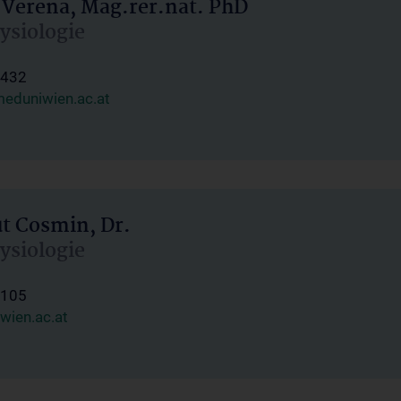
 Verena, Mag.rer.nat. PhD
hysiologie
1432
eduniwien.ac.at
ut Cosmin, Dr.
hysiologie
1105
wien.ac.at