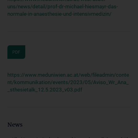
uns/news/detail/prof-dr-michael-hiesmayr-das-
normale-in-anaesthesie-und-intensivmedizin/
PDF
https://www.meduniwien.ac.at/web/fileadmin/conte
nt/kommunikation/events/2023/05/Aviso_Wr_Ana_
_sthesietalk_12.5.2023_v03.pdf
News