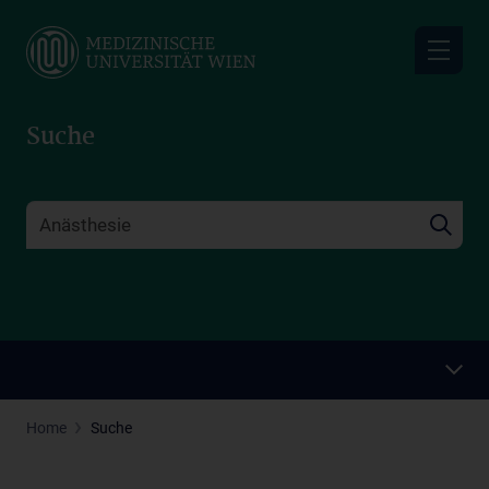
Skip
to
main
content
Suche
Home
Suche