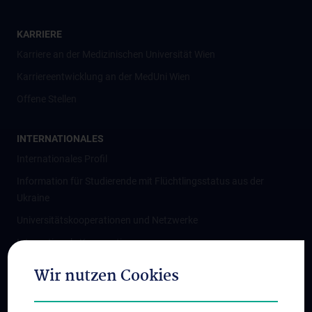
KARRIERE
Karriere an der Medizinischen Universität Wien
Karriereentwicklung an der MedUni Wien
Offene Stellen
INTERNATIONALES
Internationales Profil
Information für Studierende mit Flüchtlingsstatus aus der
Ukraine
Universitätskooperationen und Netzwerke
Internationale Kooperationen
Adjunct Professorships
Wir nutzen Cookies
Student & Staff Exchange
Das KPJ der MedUni Wien