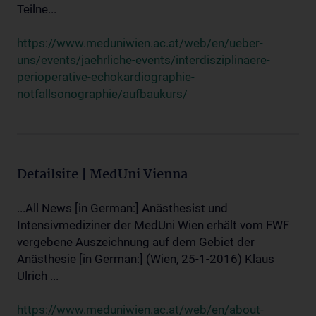
Teilne...
https://www.meduniwien.ac.at/web/en/ueber-
uns/events/jaehrliche-events/interdisziplinaere-
perioperative-echokardiographie-
notfallsonographie/aufbaukurs/
Detailsite | MedUni Vienna
...All News [in German:] Anästhesist und
Intensivmediziner der MedUni Wien erhält vom FWF
vergebene Auszeichnung auf dem Gebiet der
Anästhesie [in German:] (Wien, 25-1-2016) Klaus
Ulrich ...
https://www.meduniwien.ac.at/web/en/about-