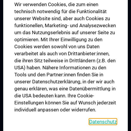
Wir verwenden Cookies, die zum einen
Graduiertentraining
technisch notwendig für die Funktionalität
Dual Career
unserer Website sind, aber auch Cookies zu
funktionellen, Marketing- und Analysezwecken
Trusted Reseach - Research Security - Foreign Interference
um das Nutzungserlebnis auf unserer Seite zu
UNESCO Lehrstuhl für Bioethik
optimieren. Mit Ihrer Einwilligung zu den
MUVI
Cookies werden sowohl von uns Daten
verarbeitet als auch von Drittanbieter:innen,
die ihren Sitz teilweise in Drittländern (z.B. den
USA) haben. Nähere Informationen zu den
Folgen Sie uns auf
Tools und den Partner:innen finden Sie in
unserer Datenschutzerklärung, in der wir auch
genau erklären, was eine Datenübermittlung in
die USA bedeuten kann. Ihre Cookie-
Einstellungen können Sie auf Wunsch jederzeit
individuell anpassen oder widerrufen.
PRESSE
JOBS
Datenschutz
MEDUNI SHOP