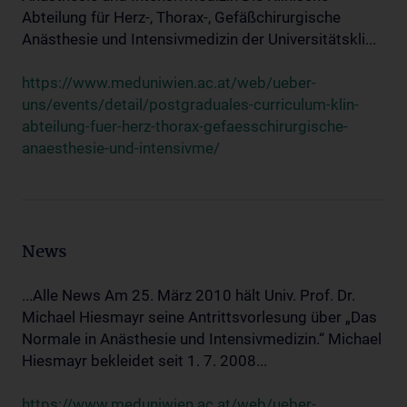
Abteilung für Herz-, Thorax-, Gefäßchirurgische
Anästhesie und Intensivmedizin der Universitätskli...
https://www.meduniwien.ac.at/web/ueber-
uns/events/detail/postgraduales-curriculum-klin-
abteilung-fuer-herz-thorax-gefaesschirurgische-
anaesthesie-und-intensivme/
News
...Alle News Am 25. März 2010 hält Univ. Prof. Dr.
Michael Hiesmayr seine Antrittsvorlesung über „Das
Normale in Anästhesie und Intensivmedizin.“ Michael
Hiesmayr bekleidet seit 1. 7. 2008...
https://www.meduniwien.ac.at/web/ueber-