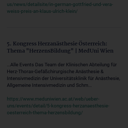
us/news/detailsite/in-german-gottfried-und-vera-
weiss-preis-an-klaus-ulrich-klein/
5. Kongress Herzanästhesie Österreich:
Thema "HerzensBildung" | MedUni Wien
...Alle Events Das Team der Klinischen Abteilung für
Herz-Thorax-Gefäßchirurgische Anästhesie &
Intensivmedizin der Universitätsklinik für Anästhesie,
Allgemeine Intensivmedizin und Schm...
https://www.meduniwien.ac.at/web/ueber-
uns/events/detail/5-kongress-herzanaesthesie-
oesterreich-thema-herzensbildung/