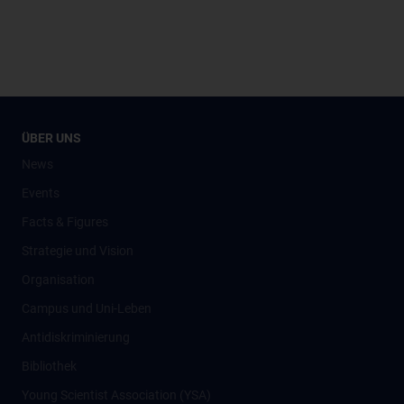
ÜBER UNS
News
Events
Facts & Figures
Strategie und Vision
Organisation
Campus und Uni-Leben
Antidiskriminierung
Bibliothek
Young Scientist Association (YSA)