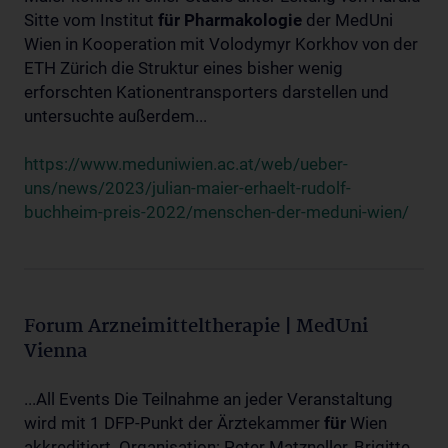
Sitte vom Institut
für
Pharmakologie
der MedUni
Wien in Kooperation mit Volodymyr Korkhov von der
ETH Zürich die Struktur eines bisher wenig
erforschten Kationentransporters darstellen und
untersuchte außerdem...
https://www.meduniwien.ac.at/web/ueber-
uns/news/2023/julian-maier-erhaelt-rudolf-
buchheim-preis-2022/menschen-der-meduni-wien/
Forum Arzneimitteltherapie | MedUni
Vienna
...All Events Die Teilnahme an jeder Veranstaltung
wird mit 1 DFP-Punkt der Ärztekammer
für
Wien
akkreditiert. Organisation: Peter Matzneller, Brigitte