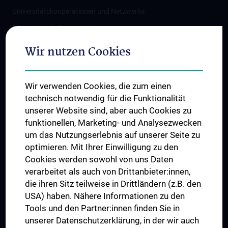
Universitätskooperationen und Netzwerke
Internationale Kooperationen
Adjunct Professorships
Wir nutzen Cookies
Student & Staff Exchange
Das KPJ der MedUni Wien
Wir verwenden Cookies, die zum einen
Graduiertentraining
technisch notwendig für die Funktionalität
Dual Career
unserer Website sind, aber auch Cookies zu
funktionellen, Marketing- und Analysezwecken
Trusted Reseach - Research Security - Foreign Interference
um das Nutzungserlebnis auf unserer Seite zu
UNESCO Lehrstuhl für Bioethik
optimieren. Mit Ihrer Einwilligung zu den
MUVI
Cookies werden sowohl von uns Daten
verarbeitet als auch von Drittanbieter:innen,
die ihren Sitz teilweise in Drittländern (z.B. den
USA) haben. Nähere Informationen zu den
Folgen Sie uns auf
Tools und den Partner:innen finden Sie in
unserer Datenschutzerklärung, in der wir auch