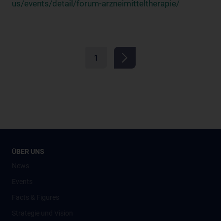
us/events/detail/forum-arzneimitteltherapie/
1
ÜBER UNS
News
Events
Facts & Figures
Strategie und Vision