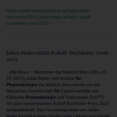
https://www.meduniwien.ac.at/web/ueber-
uns/news/2023/julian-maier-erhaelt-rudolf-
buchheim-preis-2022/
Julian Maier erhält Rudolf-Buchheim-Preis
2022
...Alle News – Menschen der MedUni Wien (Ulm, 23-
03-2023) Julian Maier vom Institut
für
Pharmakologie
der MedUni Wien wurde von der
Deutschen Gesellschaft
für
Experimentelle und
Klinische
Pharmakologie
und Toxikologie (DGPT)
mit dem renommierten Rudolf-Buchheim-Preis 2022
ausgezeichnet. Das Forschungsteam um Julian
Maier konnte in einer Studie unter Leitung von Harald