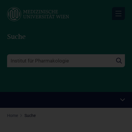
Skip
to
main
content
Suche
Home
Suche