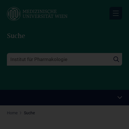
Skip
to
main
content
Suche
Home
Suche