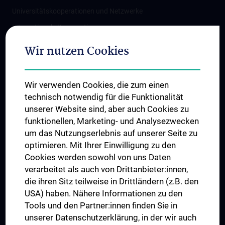
Universitätskooperationen und Netzwerke
Internationale Kooperationen
Adjunct Professorships
Wir nutzen Cookies
Student & Staff Exchange
Das KPJ der MedUni Wien
Wir verwenden Cookies, die zum einen
Graduiertentraining
technisch notwendig für die Funktionalität
Dual Career
unserer Website sind, aber auch Cookies zu
funktionellen, Marketing- und Analysezwecken
Trusted Reseach - Research Security - Foreign Interference
um das Nutzungserlebnis auf unserer Seite zu
UNESCO Lehrstuhl für Bioethik
optimieren. Mit Ihrer Einwilligung zu den
MUVI
Cookies werden sowohl von uns Daten
verarbeitet als auch von Drittanbieter:innen,
die ihren Sitz teilweise in Drittländern (z.B. den
USA) haben. Nähere Informationen zu den
Folgen Sie uns auf
Tools und den Partner:innen finden Sie in
unserer Datenschutzerklärung, in der wir auch