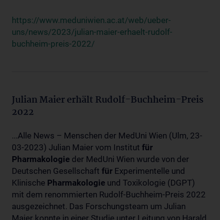
https://www.meduniwien.ac.at/web/ueber-
uns/news/2023/julian-maier-erhaelt-rudolf-
buchheim-preis-2022/
Julian Maier erhält Rudolf-Buchheim-Preis
2022
...Alle News – Menschen der MedUni Wien (Ulm, 23-
03-2023) Julian Maier vom Institut
für
Pharmakologie
der MedUni Wien wurde von der
Deutschen Gesellschaft
für
Experimentelle und
Klinische
Pharmakologie
und Toxikologie (DGPT)
mit dem renommierten Rudolf-Buchheim-Preis 2022
ausgezeichnet. Das Forschungsteam um Julian
Maier konnte in einer Studie unter Leitung von Harald