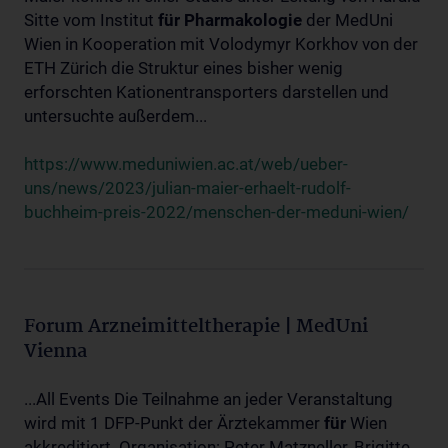
Sitte vom Institut
für
Pharmakologie
der MedUni
Wien in Kooperation mit Volodymyr Korkhov von der
ETH Zürich die Struktur eines bisher wenig
erforschten Kationentransporters darstellen und
untersuchte außerdem...
https://www.meduniwien.ac.at/web/ueber-
uns/news/2023/julian-maier-erhaelt-rudolf-
buchheim-preis-2022/menschen-der-meduni-wien/
Forum Arzneimitteltherapie | MedUni
Vienna
...All Events Die Teilnahme an jeder Veranstaltung
wird mit 1 DFP-Punkt der Ärztekammer
für
Wien
akkreditiert. Organisation: Peter Matzneller, Brigitte