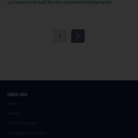
us/events/detail/forum-arzneimitteltherapie/
1
ÜBER UNS
News
Events
Facts & Figures
Strategie und Vision