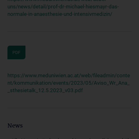
uns/news/detail/prof-dr-michael-hiesmayr-das-
normale-in-anaesthesie-und-intensivmedizin/
PDF
https://www.meduniwien.ac.at/web/fileadmin/conte
nt/kommunikation/events/2023/05/Aviso_Wr_Ana_
_sthesietalk_12.5.2023_v03.pdf
News