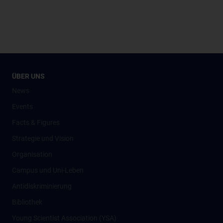
ÜBER UNS
News
Events
Facts & Figures
Strategie und Vision
Organisation
Campus und Uni-Leben
Antidiskriminierung
Bibliothek
Young Scientist Association (YSA)