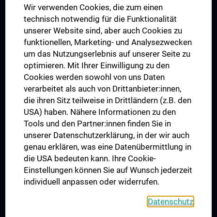
Wir verwenden Cookies, die zum einen
Graduiertentraining
technisch notwendig für die Funktionalität
Dual Career
unserer Website sind, aber auch Cookies zu
funktionellen, Marketing- und Analysezwecken
Trusted Reseach - Research Security - Foreign Interference
um das Nutzungserlebnis auf unserer Seite zu
UNESCO Lehrstuhl für Bioethik
optimieren. Mit Ihrer Einwilligung zu den
MUVI
Cookies werden sowohl von uns Daten
verarbeitet als auch von Drittanbieter:innen,
die ihren Sitz teilweise in Drittländern (z.B. den
USA) haben. Nähere Informationen zu den
Folgen Sie uns auf
Tools und den Partner:innen finden Sie in
unserer Datenschutzerklärung, in der wir auch
genau erklären, was eine Datenübermittlung in
die USA bedeuten kann. Ihre Cookie-
Einstellungen können Sie auf Wunsch jederzeit
individuell anpassen oder widerrufen.
PRESSE
JOBS
Datenschutz
MEDUNI SHOP