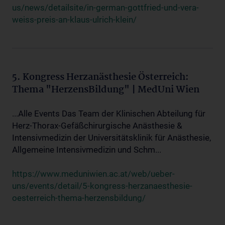
us/news/detailsite/in-german-gottfried-und-vera-
weiss-preis-an-klaus-ulrich-klein/
5. Kongress Herzanästhesie Österreich:
Thema "HerzensBildung" | MedUni Wien
...Alle Events Das Team der Klinischen Abteilung für
Herz-Thorax-Gefäßchirurgische Anästhesie &
Intensivmedizin der Universitätsklinik für Anästhesie,
Allgemeine Intensivmedizin und Schm...
https://www.meduniwien.ac.at/web/ueber-
uns/events/detail/5-kongress-herzanaesthesie-
oesterreich-thema-herzensbildung/