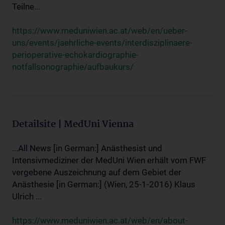
Teilne...
https://www.meduniwien.ac.at/web/en/ueber-
uns/events/jaehrliche-events/interdisziplinaere-
perioperative-echokardiographie-
notfallsonographie/aufbaukurs/
Detailsite | MedUni Vienna
...All News [in German:] Anästhesist und
Intensivmediziner der MedUni Wien erhält vom FWF
vergebene Auszeichnung auf dem Gebiet der
Anästhesie [in German:] (Wien, 25-1-2016) Klaus
Ulrich ...
https://www.meduniwien.ac.at/web/en/about-