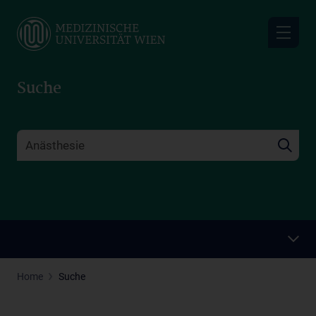
Skip
to
main
content
Suche
Home
Suche