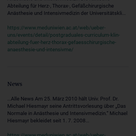
Abteilung für Herz-, Thorax-, Gefäßchirurgische
Anästhesie und Intensivmedizin der Universitätskli...
https://www.meduniwien.ac.at/web/ueber-
uns/events/detail/postgraduales-curriculum-klin-
abteilung-fuer-herz-thorax-gefaesschirurgische-
anaesthesie-und-intensivme/
News
...Alle News Am 25. März 2010 hält Univ. Prof. Dr.
Michael Hiesmayr seine Antrittsvorlesung über „Das
Normale in Anästhesie und Intensivmedizin.“ Michael
Hiesmayr bekleidet seit 1. 7. 2008...
https://www.meduniwien.ac.at/web/ueber-