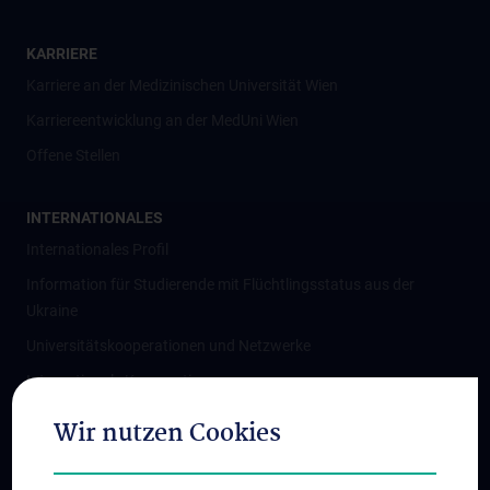
KARRIERE
Karriere an der Medizinischen Universität Wien
Karriereentwicklung an der MedUni Wien
Offene Stellen
INTERNATIONALES
Internationales Profil
Information für Studierende mit Flüchtlingsstatus aus der
Ukraine
Universitätskooperationen und Netzwerke
Internationale Kooperationen
Adjunct Professorships
Wir nutzen Cookies
Student & Staff Exchange
Das KPJ der MedUni Wien