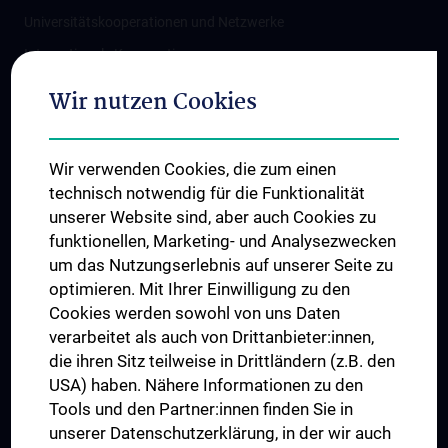
Universitätskooperationen und Netzwerke
Internationale Kooperationen
Adjunct Professorships
Wir nutzen Cookies
Student & Staff Exchange
Das KPJ der MedUni Wien
Wir verwenden Cookies, die zum einen
Graduiertentraining
technisch notwendig für die Funktionalität
Dual Career
unserer Website sind, aber auch Cookies zu
funktionellen, Marketing- und Analysezwecken
Trusted Reseach - Research Security - Foreign Interference
um das Nutzungserlebnis auf unserer Seite zu
UNESCO Lehrstuhl für Bioethik
optimieren. Mit Ihrer Einwilligung zu den
MUVI
Cookies werden sowohl von uns Daten
verarbeitet als auch von Drittanbieter:innen,
die ihren Sitz teilweise in Drittländern (z.B. den
USA) haben. Nähere Informationen zu den
Folgen Sie uns auf
Tools und den Partner:innen finden Sie in
unserer Datenschutzerklärung, in der wir auch