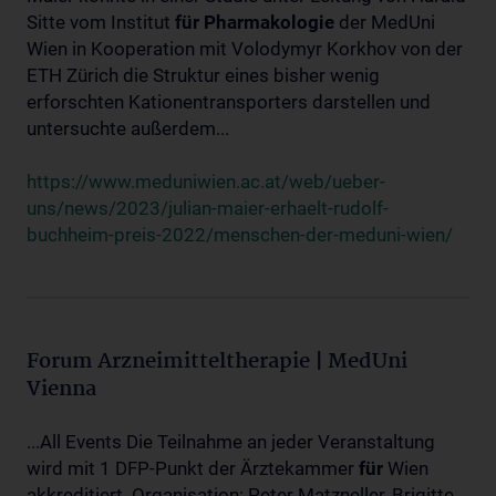
Sitte vom Institut
für
Pharmakologie
der MedUni
Wien in Kooperation mit Volodymyr Korkhov von der
ETH Zürich die Struktur eines bisher wenig
erforschten Kationentransporters darstellen und
untersuchte außerdem...
https://www.meduniwien.ac.at/web/ueber-
uns/news/2023/julian-maier-erhaelt-rudolf-
buchheim-preis-2022/menschen-der-meduni-wien/
Forum Arzneimitteltherapie | MedUni
Vienna
...All Events Die Teilnahme an jeder Veranstaltung
wird mit 1 DFP-Punkt der Ärztekammer
für
Wien
akkreditiert. Organisation: Peter Matzneller, Brigitte