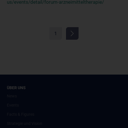
us/events/detail/forum-arzneimitteltherapie/
1
ÜBER UNS
News
Events
Facts & Figures
Strategie und Vision