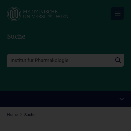
Skip
to
main
content
Suche
Home
Suche