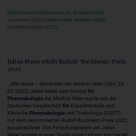
https://www.meduniwien.ac.at/web/ueber-
uns/news/2023/julian-maier-erhaelt-rudolf-
buchheim-preis-2022/
Julian Maier erhält Rudolf-Buchheim-Preis
2022
...Alle News – Menschen der MedUni Wien (Ulm, 23-
03-2023) Julian Maier vom Institut
für
Pharmakologie
der MedUni Wien wurde von der
Deutschen Gesellschaft
für
Experimentelle und
Klinische
Pharmakologie
und Toxikologie (DGPT)
mit dem renommierten Rudolf-Buchheim-Preis 2022
ausgezeichnet. Das Forschungsteam um Julian
Maier konnte in einer Studie unter Leitung von Harald