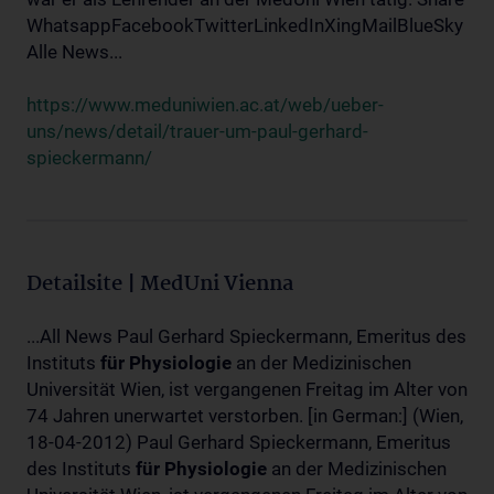
WhatsappFacebookTwitterLinkedInXingMailBlueSky
Alle News...
https://www.meduniwien.ac.at/web/ueber-
uns/news/detail/trauer-um-paul-gerhard-
spieckermann/
Detailsite | MedUni Vienna
...All News Paul Gerhard Spieckermann, Emeritus des
Instituts
für
Physiologie
an der Medizinischen
Universität Wien, ist vergangenen Freitag im Alter von
74 Jahren unerwartet verstorben. [in German:] (Wien,
18-04-2012) Paul Gerhard Spieckermann, Emeritus
des Instituts
für
Physiologie
an der Medizinischen