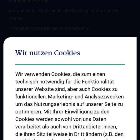
Internationales Profil
Information für Studierende mit Flüchtlingsstatus aus der
Ukraine
Universitätskooperationen und Netzwerke
Internationale Kooperationen
Adjunct Professorships
Wir nutzen Cookies
Student & Staff Exchange
Das KPJ der MedUni Wien
Wir verwenden Cookies, die zum einen
Graduiertentraining
technisch notwendig für die Funktionalität
Dual Career
unserer Website sind, aber auch Cookies zu
funktionellen, Marketing- und Analysezwecken
Trusted Reseach - Research Security - Foreign Interference
um das Nutzungserlebnis auf unserer Seite zu
UNESCO Lehrstuhl für Bioethik
optimieren. Mit Ihrer Einwilligung zu den
MUVI
Cookies werden sowohl von uns Daten
verarbeitet als auch von Drittanbieter:innen,
die ihren Sitz teilweise in Drittländern (z.B. den