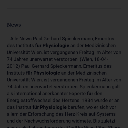
News
...Alle News Paul Gerhard Spieckermann, Emeritus
des Instituts
für
Physiologie
an der Medizinischen
Universität Wien, ist vergangenen Freitag im Alter von
74 Jahren unerwartet verstorben. (Wien, 18-04-
2012) Paul Gerhard Spieckermann, Emeritus des
Instituts
für
Physiologie
an der Medizinischen
Universität Wien, ist vergangenen Freitag im Alter von
74 Jahren unerwartet verstorben. Spieckermann galt
als international anerkannter Experte
für
den
Energiestoffwechsel des Herzens. 1984 wurde er an
das Institut
für
Physiologie
berufen, wo er sich vor
allem der Erforschung des Herz-Kreislauf-Systems
und der Nachwuchsförderung widmete. Bis zuletzt
war er als Lehrender an der MedUni Wien tätig. Share