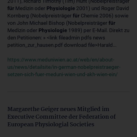
2011), Richard Timothy (Tim) Hunt (Nobelpreisträger
für
Medizin oder
Physiologie
2001) und Roger David
Kornberg (Nobelpreisträger
für
Chemie 2006) sowie
von John Michael Bishop (Nobelpreisträger
für
Medizin oder
Physiologie
1989) per E-Mail. Direkt zu
den Petitionen: » <link fileadmin pdfs news
petition_zur_hausen.pdf download file>Harald...
https://www.meduniwien.ac.at/web/en/about-
us/news/detailsite/in-german-nobelpreistraeger-
setzen-sich-fuer-meduni-wien-und-akh-wien-ein/
Margarethe Geiger neues Mitglied im
Executive Committee der Federation of
European Physiologial Societies