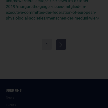
uns/news/detailseite/2019/news-im-oktober-
2019/margarethe-geiger-neues-mitglied-im-
executive-committee-der-federation-of-european-
physiologial-societies/menschen-der-meduni-wien/
1
ÜBER UNS
News
Events