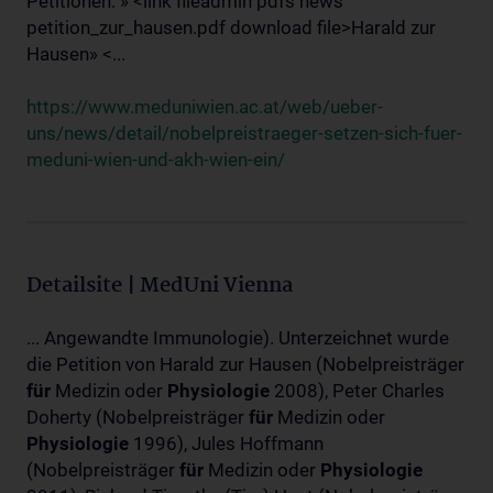
Petitionen: » <link fileadmin pdfs news
petition_zur_hausen.pdf download file>Harald zur
Hausen» <...
https://www.meduniwien.ac.at/web/ueber-
uns/news/detail/nobelpreistraeger-setzen-sich-fuer-
meduni-wien-und-akh-wien-ein/
Detailsite | MedUni Vienna
... Angewandte Immunologie). Unterzeichnet wurde
die Petition von Harald zur Hausen (Nobelpreisträger
für
Medizin oder
Physiologie
2008), Peter Charles
Doherty (Nobelpreisträger
für
Medizin oder
Physiologie
1996), Jules Hoffmann
(Nobelpreisträger
für
Medizin oder
Physiologie