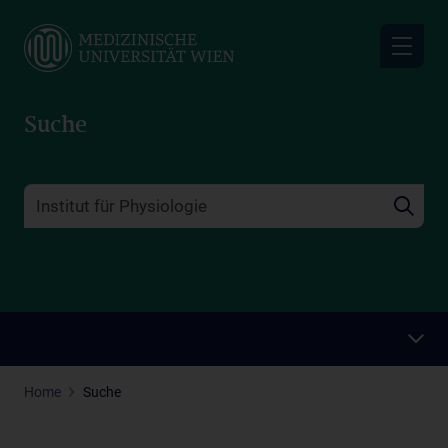
Skip
to
main
content
Suche
Home
Suche