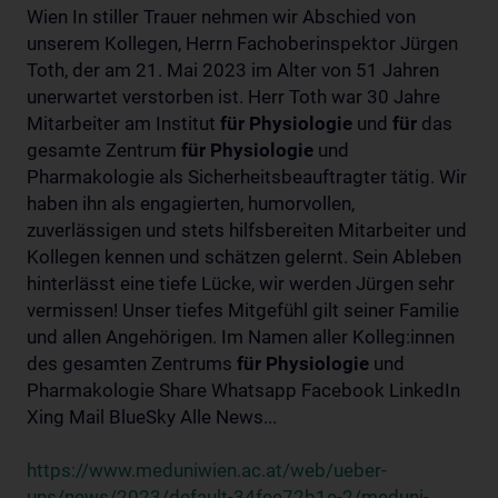
Wien In stiller Trauer nehmen wir Abschied von
unserem Kollegen, Herrn Fachoberinspektor Jürgen
Toth, der am 21. Mai 2023 im Alter von 51 Jahren
unerwartet verstorben ist. Herr Toth war 30 Jahre
Mitarbeiter am Institut
für
Physiologie
und
für
das
gesamte Zentrum
für
Physiologie
und
Pharmakologie als Sicherheitsbeauftragter tätig. Wir
haben ihn als engagierten, humorvollen,
zuverlässigen und stets hilfsbereiten Mitarbeiter und
Kollegen kennen und schätzen gelernt. Sein Ableben
hinterlässt eine tiefe Lücke, wir werden Jürgen sehr
vermissen! Unser tiefes Mitgefühl gilt seiner Familie
und allen Angehörigen. Im Namen aller Kolleg:innen
des gesamten Zentrums
für
Physiologie
und
Pharmakologie Share Whatsapp Facebook LinkedIn
Xing Mail BlueSky Alle News...
https://www.meduniwien.ac.at/web/ueber-
uns/news/2023/default-34fee72b1e-2/meduni-