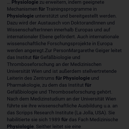
...
Physiologie
zu erweitern, indem geeignete
Mechanismen
für
Trainingsprogramme in
Physiologie
unterstützt und bereitgestellt werden.
Dazu wird der Austausch von DoktorandInnen und
WissenschafterInnen innerhalb Europas und auf
internationaler Ebene gefördert. Auch internationale
wissenschaftliche Forschungsprojekte in Europa
werden angeregt.Zur PersonMargarethe Geiger leitet
das Institut
für
Gefäßbiologie und
Thromboseforschung an der Medizinischen
Universität Wien und ist außerdem stellvertretende
Leiterin des Zentrums
für
Physiologie
und
Pharmakologie, zu dem das Institut
für
Gefäßbiologie und Thromboseforschung gehört.
Nach dem Medizinstudium an der Universität Wien
führte sie ihre wissenschaftliche Ausbildung u.a. an
das Scripps Research Institute (La Jolla, USA). Sie
habilitierte sie sich 1989
für
das Fach Medizinische
Physiologie
. Seither leitet sie eine