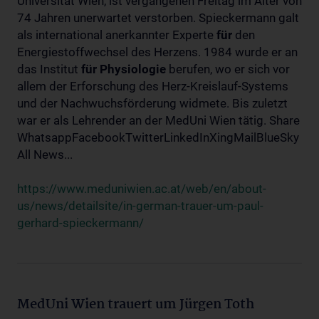
Universität Wien, ist vergangenen Freitag im Alter von
74 Jahren unerwartet verstorben. Spieckermann galt
als international anerkannter Experte
für
den
Energiestoffwechsel des Herzens. 1984 wurde er an
das Institut
für
Physiologie
berufen, wo er sich vor
allem der Erforschung des Herz-Kreislauf-Systems
und der Nachwuchsförderung widmete. Bis zuletzt
war er als Lehrender an der MedUni Wien tätig. Share
WhatsappFacebookTwitterLinkedInXingMailBlueSky
All News...
https://www.meduniwien.ac.at/web/en/about-
us/news/detailsite/in-german-trauer-um-paul-
gerhard-spieckermann/
MedUni Wien trauert um Jürgen Toth