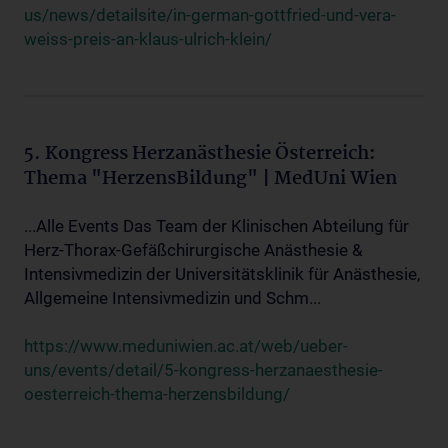
us/news/detailsite/in-german-gottfried-und-vera-
weiss-preis-an-klaus-ulrich-klein/
5. Kongress Herzanästhesie Österreich:
Thema "HerzensBildung" | MedUni Wien
...Alle Events Das Team der Klinischen Abteilung für
Herz-Thorax-Gefäßchirurgische Anästhesie &
Intensivmedizin der Universitätsklinik für Anästhesie,
Allgemeine Intensivmedizin und Schm...
https://www.meduniwien.ac.at/web/ueber-
uns/events/detail/5-kongress-herzanaesthesie-
oesterreich-thema-herzensbildung/