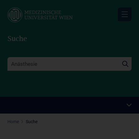
Skip
to
main
content
Suche
Home
Suche