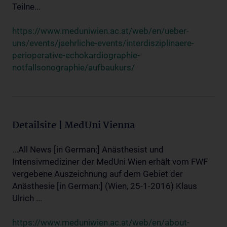
Teilne...
https://www.meduniwien.ac.at/web/en/ueber-
uns/events/jaehrliche-events/interdisziplinaere-
perioperative-echokardiographie-
notfallsonographie/aufbaukurs/
Detailsite | MedUni Vienna
...All News [in German:] Anästhesist und
Intensivmediziner der MedUni Wien erhält vom FWF
vergebene Auszeichnung auf dem Gebiet der
Anästhesie [in German:] (Wien, 25-1-2016) Klaus
Ulrich ...
https://www.meduniwien.ac.at/web/en/about-