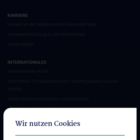
KARRIERE
Karriere an der Medizinischen Universität Wien
Karriereentwicklung an der MedUni Wien
Offene Stellen
INTERNATIONALES
Internationales Profil
Information für Studierende mit Flüchtlingsstatus aus der
Ukraine
Universitätskooperationen und Netzwerke
Internationale Kooperationen
Adjunct Professorships
Wir nutzen Cookies
Student & Staff Exchange
Das KPJ der MedUni Wien