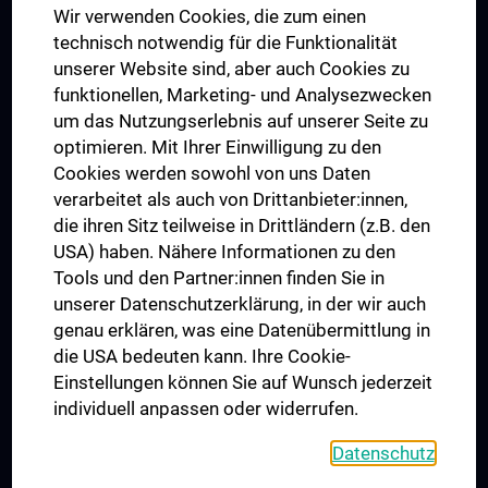
Wir verwenden Cookies, die zum einen
Graduiertentraining
technisch notwendig für die Funktionalität
Dual Career
unserer Website sind, aber auch Cookies zu
funktionellen, Marketing- und Analysezwecken
Trusted Reseach - Research Security - Foreign Interference
um das Nutzungserlebnis auf unserer Seite zu
UNESCO Lehrstuhl für Bioethik
optimieren. Mit Ihrer Einwilligung zu den
MUVI
Cookies werden sowohl von uns Daten
verarbeitet als auch von Drittanbieter:innen,
die ihren Sitz teilweise in Drittländern (z.B. den
USA) haben. Nähere Informationen zu den
Folgen Sie uns auf
Tools und den Partner:innen finden Sie in
unserer Datenschutzerklärung, in der wir auch
genau erklären, was eine Datenübermittlung in
die USA bedeuten kann. Ihre Cookie-
Einstellungen können Sie auf Wunsch jederzeit
individuell anpassen oder widerrufen.
PRESSE
JOBS
Datenschutz
MEDUNI SHOP