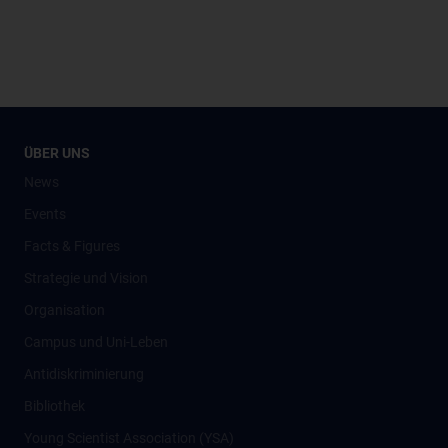
ÜBER UNS
News
Events
Facts & Figures
Strategie und Vision
Organisation
Campus und Uni-Leben
Antidiskriminierung
Bibliothek
Young Scientist Association (YSA)