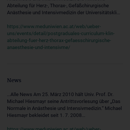
Abteilung für Herz-, Thorax-, Gefäßchirurgische
Anästhesie und Intensivmedizin der Universitätskli...
https://www.meduniwien.ac.at/web/ueber-
uns/events/detail/postgraduales-curriculum-klin-
abteilung-fuer-herz-thorax-gefaesschirurgische-
anaesthesie-und-intensivme/
News
...Alle News Am 25. März 2010 hält Univ. Prof. Dr.
Michael Hiesmayr seine Antrittsvorlesung über „Das
Normale in Anästhesie und Intensivmedizin.“ Michael
Hiesmayr bekleidet seit 1. 7. 2008...
https://www.meduniwien.ac.at/web/ueber-