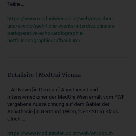
Teilne...
https://www.meduniwien.ac.at/web/en/ueber-
uns/events/jaehrliche-events/interdisziplinaere-
perioperative-echokardiographie-
notfallsonographie/aufbaukurs/
Detailsite | MedUni Vienna
...All News [in German:] Anästhesist und
Intensivmediziner der MedUni Wien erhält vom FWF
vergebene Auszeichnung auf dem Gebiet der
Anästhesie [in German:] (Wien, 25-1-2016) Klaus
Ulrich ...
https://www.meduniwien.ac.at/web/en/about-