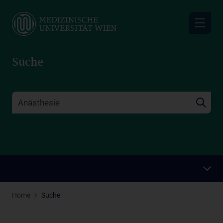
Skip
to
main
content
Suche
Home
Suche