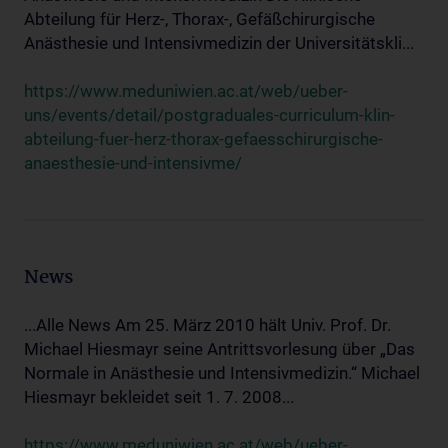
Abteilung für Herz-, Thorax-, Gefäßchirurgische
Anästhesie und Intensivmedizin der Universitätskli...
https://www.meduniwien.ac.at/web/ueber-
uns/events/detail/postgraduales-curriculum-klin-
abteilung-fuer-herz-thorax-gefaesschirurgische-
anaesthesie-und-intensivme/
News
...Alle News Am 25. März 2010 hält Univ. Prof. Dr.
Michael Hiesmayr seine Antrittsvorlesung über „Das
Normale in Anästhesie und Intensivmedizin.“ Michael
Hiesmayr bekleidet seit 1. 7. 2008...
https://www.meduniwien.ac.at/web/ueber-