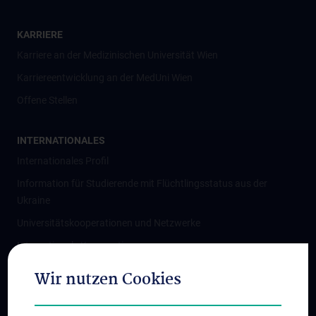
KARRIERE
Karriere an der Medizinischen Universität Wien
Karriereentwicklung an der MedUni Wien
Offene Stellen
INTERNATIONALES
Internationales Profil
Information für Studierende mit Flüchtlingsstatus aus der
Ukraine
Universitätskooperationen und Netzwerke
Internationale Kooperationen
Adjunct Professorships
Wir nutzen Cookies
Student & Staff Exchange
Das KPJ der MedUni Wien