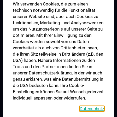
Wir verwenden Cookies, die zum einen
Graduiertentraining
technisch notwendig für die Funktionalität
Dual Career
unserer Website sind, aber auch Cookies zu
funktionellen, Marketing- und Analysezwecken
Trusted Reseach - Research Security - Foreign Interference
um das Nutzungserlebnis auf unserer Seite zu
UNESCO Lehrstuhl für Bioethik
optimieren. Mit Ihrer Einwilligung zu den
MUVI
Cookies werden sowohl von uns Daten
verarbeitet als auch von Drittanbieter:innen,
die ihren Sitz teilweise in Drittländern (z.B. den
USA) haben. Nähere Informationen zu den
Folgen Sie uns auf
Tools und den Partner:innen finden Sie in
unserer Datenschutzerklärung, in der wir auch
genau erklären, was eine Datenübermittlung in
die USA bedeuten kann. Ihre Cookie-
Einstellungen können Sie auf Wunsch jederzeit
individuell anpassen oder widerrufen.
PRESSE
JOBS
Datenschutz
MEDUNI SHOP