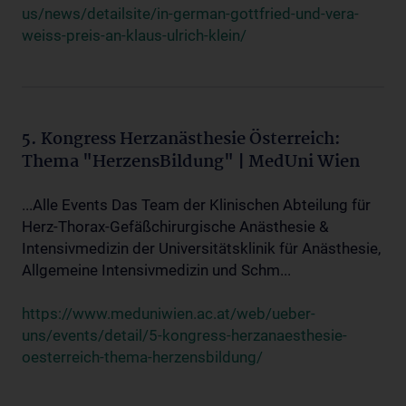
us/news/detailsite/in-german-gottfried-und-vera-
weiss-preis-an-klaus-ulrich-klein/
5. Kongress Herzanästhesie Österreich:
Thema "HerzensBildung" | MedUni Wien
...Alle Events Das Team der Klinischen Abteilung für
Herz-Thorax-Gefäßchirurgische Anästhesie &
Intensivmedizin der Universitätsklinik für Anästhesie,
Allgemeine Intensivmedizin und Schm...
https://www.meduniwien.ac.at/web/ueber-
uns/events/detail/5-kongress-herzanaesthesie-
oesterreich-thema-herzensbildung/