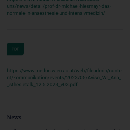
uns/news/detail/prof-dr-michael-hiesmayr-das-
normale-in-anaesthesie-und-intensivmedizin/
PDF
https://www.meduniwien.ac.at/web/fileadmin/conte
nt/kommunikation/events/2023/05/Aviso_Wr_Ana_
_sthesietalk_12.5.2023_v03.pdf
News