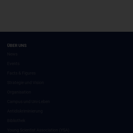
ÜBER UNS
News
Events
Facts & Figures
Strategie und Vision
Organisation
Campus und Uni-Leben
Antidiskriminierung
Bibliothek
Young Scientist Association (YSA)