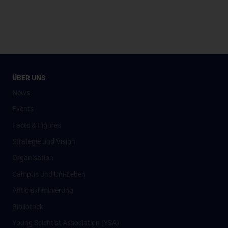
ÜBER UNS
News
Events
Facts & Figures
Strategie und Vision
Organisation
Campus und Uni-Leben
Antidiskriminierung
Bibliothek
Young Scientist Association (YSA)