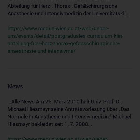
Abteilung für Herz-, Thorax-, Gefäßchirurgische
Anästhesie und Intensivmedizin der Universitätskli...
https://www.meduniwien.ac.at/web/ueber-
uns/events/detail/postgraduales-curriculum-klin-
abteilung-fuer-herz-thorax-gefaesschirurgische-
anaesthesie-und-intensivme/
News
...Alle News Am 25. März 2010 hält Univ. Prof. Dr.
Michael Hiesmayr seine Antrittsvorlesung über „Das
Normale in Anästhesie und Intensivmedizin.“ Michael
Hiesmayr bekleidet seit 1. 7. 2008...
https://www.meduniwien.ac.at/web/ueber-