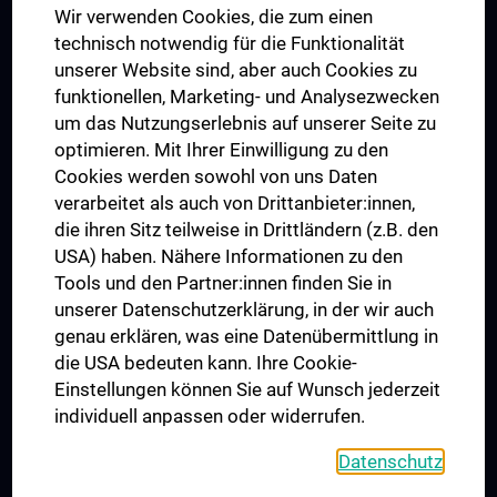
Wir verwenden Cookies, die zum einen
Graduiertentraining
technisch notwendig für die Funktionalität
Dual Career
unserer Website sind, aber auch Cookies zu
funktionellen, Marketing- und Analysezwecken
Trusted Reseach - Research Security - Foreign Interference
um das Nutzungserlebnis auf unserer Seite zu
UNESCO Lehrstuhl für Bioethik
optimieren. Mit Ihrer Einwilligung zu den
MUVI
Cookies werden sowohl von uns Daten
verarbeitet als auch von Drittanbieter:innen,
die ihren Sitz teilweise in Drittländern (z.B. den
USA) haben. Nähere Informationen zu den
Folgen Sie uns auf
Tools und den Partner:innen finden Sie in
unserer Datenschutzerklärung, in der wir auch
genau erklären, was eine Datenübermittlung in
die USA bedeuten kann. Ihre Cookie-
Einstellungen können Sie auf Wunsch jederzeit
individuell anpassen oder widerrufen.
PRESSE
JOBS
Datenschutz
MEDUNI SHOP