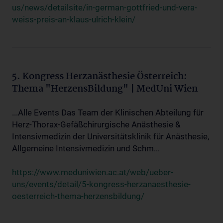
us/news/detailsite/in-german-gottfried-und-vera-
weiss-preis-an-klaus-ulrich-klein/
5. Kongress Herzanästhesie Österreich:
Thema "HerzensBildung" | MedUni Wien
...Alle Events Das Team der Klinischen Abteilung für
Herz-Thorax-Gefäßchirurgische Anästhesie &
Intensivmedizin der Universitätsklinik für Anästhesie,
Allgemeine Intensivmedizin und Schm...
https://www.meduniwien.ac.at/web/ueber-
uns/events/detail/5-kongress-herzanaesthesie-
oesterreich-thema-herzensbildung/