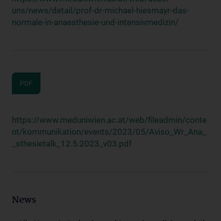
uns/news/detail/prof-dr-michael-hiesmayr-das-
normale-in-anaesthesie-und-intensivmedizin/
PDF
https://www.meduniwien.ac.at/web/fileadmin/conte
nt/kommunikation/events/2023/05/Aviso_Wr_Ana_
_sthesietalk_12.5.2023_v03.pdf
News