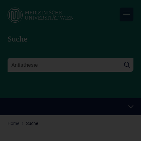
Skip
to
main
content
Suche
Home
Suche