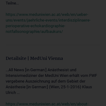
Teilne...
https://www.meduniwien.ac.at/web/en/ueber-
uns/events/jaehrliche-events/interdisziplinaere-
perioperative-echokardiographie-
notfallsonographie/aufbaukurs/
Detailsite | MedUni Vienna
...All News [in German:] Anästhesist und
Intensivmediziner der MedUni Wien erhält vom FWF
vergebene Auszeichnung auf dem Gebiet der
Anästhesie [in German:] (Wien, 25-1-2016) Klaus
Ulrich ...
https://www.meduniwien.ac.at/web/en/about-