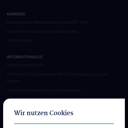
KARRIERE
Karriere an der Medizinischen Universität Wien
Karriereentwicklung an der MedUni Wien
Offene Stellen
INTERNATIONALES
Internationales Profil
Information für Studierende mit Flüchtlingsstatus aus der
Ukraine
Universitätskooperationen und Netzwerke
Internationale Kooperationen
Adjunct Professorships
Wir nutzen Cookies
Student & Staff Exchange
Das KPJ der MedUni Wien