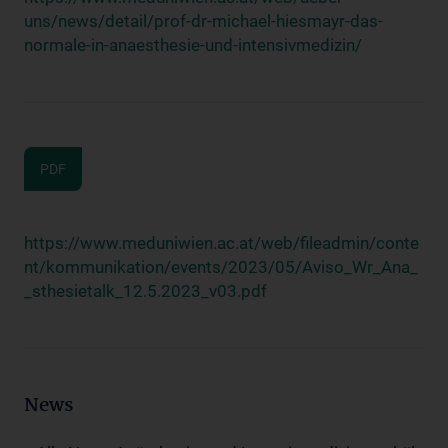
uns/news/detail/prof-dr-michael-hiesmayr-das-
normale-in-anaesthesie-und-intensivmedizin/
PDF
https://www.meduniwien.ac.at/web/fileadmin/conte
nt/kommunikation/events/2023/05/Aviso_Wr_Ana_
_sthesietalk_12.5.2023_v03.pdf
News