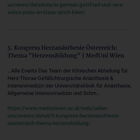
us/news/detailsite/in-german-gottfried-und-vera-
weiss-preis-an-klaus-ulrich-klein/
5. Kongress Herzanästhesie Österreich:
Thema "HerzensBildung" | MedUni Wien
...Alle Events Das Team der Klinischen Abteilung für
Herz-Thorax-Gefäßchirurgische Anästhesie &
Intensivmedizin der Universitätsklinik für Anästhesie,
Allgemeine Intensivmedizin und Schm...
https://www.meduniwien.ac.at/web/ueber-
uns/events/detail/5-kongress-herzanaesthesie-
oesterreich-thema-herzensbildung/