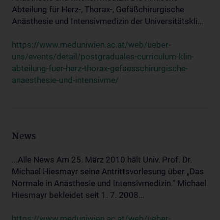
Abteilung für Herz-, Thorax-, Gefäßchirurgische
Anästhesie und Intensivmedizin der Universitätskli...
https://www.meduniwien.ac.at/web/ueber-
uns/events/detail/postgraduales-curriculum-klin-
abteilung-fuer-herz-thorax-gefaesschirurgische-
anaesthesie-und-intensivme/
News
...Alle News Am 25. März 2010 hält Univ. Prof. Dr.
Michael Hiesmayr seine Antrittsvorlesung über „Das
Normale in Anästhesie und Intensivmedizin.“ Michael
Hiesmayr bekleidet seit 1. 7. 2008...
https://www.meduniwien.ac.at/web/ueber-