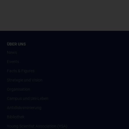
ÜBER UNS
News
Events
Facts & Figures
Strategie und Vision
Organisation
Campus und Uni-Leben
Antidiskriminierung
Bibliothek
Young Scientist Association (YSA)