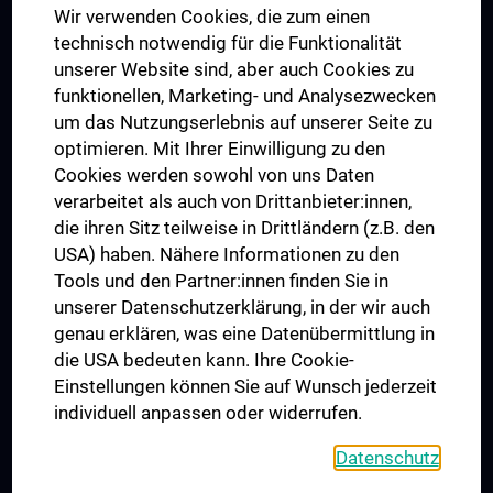
Wir verwenden Cookies, die zum einen
Graduiertentraining
technisch notwendig für die Funktionalität
Dual Career
unserer Website sind, aber auch Cookies zu
funktionellen, Marketing- und Analysezwecken
Trusted Reseach - Research Security - Foreign Interference
um das Nutzungserlebnis auf unserer Seite zu
UNESCO Lehrstuhl für Bioethik
optimieren. Mit Ihrer Einwilligung zu den
MUVI
Cookies werden sowohl von uns Daten
verarbeitet als auch von Drittanbieter:innen,
die ihren Sitz teilweise in Drittländern (z.B. den
USA) haben. Nähere Informationen zu den
Folgen Sie uns auf
Tools und den Partner:innen finden Sie in
unserer Datenschutzerklärung, in der wir auch
genau erklären, was eine Datenübermittlung in
die USA bedeuten kann. Ihre Cookie-
Einstellungen können Sie auf Wunsch jederzeit
individuell anpassen oder widerrufen.
PRESSE
JOBS
Datenschutz
MEDUNI SHOP