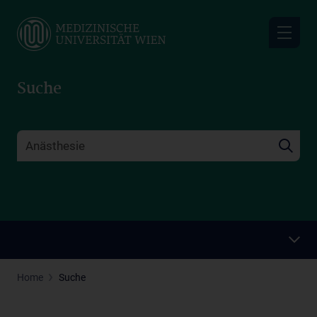
Skip
to
main
content
Suche
Home
Suche