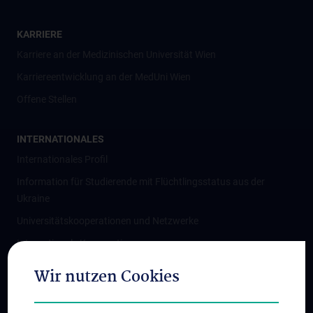
KARRIERE
Karriere an der Medizinischen Universität Wien
Karriereentwicklung an der MedUni Wien
Offene Stellen
INTERNATIONALES
Internationales Profil
Information für Studierende mit Flüchtlingsstatus aus der
Ukraine
Universitätskooperationen und Netzwerke
Internationale Kooperationen
Adjunct Professorships
Wir nutzen Cookies
Student & Staff Exchange
Das KPJ der MedUni Wien