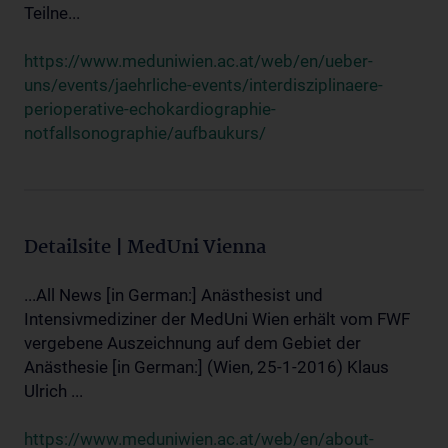
Teilne...
https://www.meduniwien.ac.at/web/en/ueber-
uns/events/jaehrliche-events/interdisziplinaere-
perioperative-echokardiographie-
notfallsonographie/aufbaukurs/
Detailsite | MedUni Vienna
...All News [in German:] Anästhesist und
Intensivmediziner der MedUni Wien erhält vom FWF
vergebene Auszeichnung auf dem Gebiet der
Anästhesie [in German:] (Wien, 25-1-2016) Klaus
Ulrich ...
https://www.meduniwien.ac.at/web/en/about-