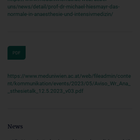
uns/news/detail/prof-dr-michael-hiesmayr-das-
normale-in-anaesthesie-und-intensivmedizin/
PDF
https://www.meduniwien.ac.at/web/fileadmin/conte
nt/kommunikation/events/2023/05/Aviso_Wr_Ana_
_sthesietalk_12.5.2023_v03.pdf
News