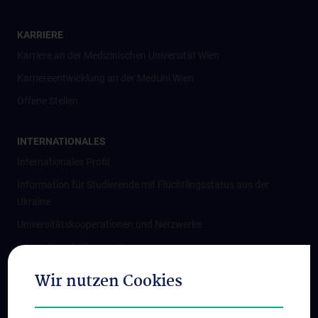
KARRIERE
Karriere an der Medizinischen Universität Wien
Karriereentwicklung an der MedUni Wien
Offene Stellen
INTERNATIONALES
Internationales Profil
Information für Studierende mit Flüchtlingsstatus aus der
Ukraine
Universitätskooperationen und Netzwerke
Internationale Kooperationen
Adjunct Professorships
Wir nutzen Cookies
Student & Staff Exchange
Das KPJ der MedUni Wien