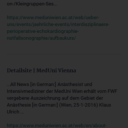
on-/Kleingruppen-Ses...
https://www.meduniwien.ac.at/web/ueber-
uns/events/jaehrliche-events/interdisziplinaere-
perioperative-echokardiographie-
notfallsonographie/aufbaukurs/
Detailsite | MedUni Vienna
...All News [in German:] Anästhesist und
Intensivmediziner der MedUni Wien erhält vom FWF
vergebene Auszeichnung auf dem Gebiet der
Anästhesie [in German:] (Wien, 25-1-2016) Klaus
Ulrich ...
https://www.meduniwien.ac.at/web/en/about-