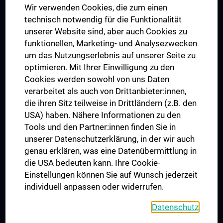
Wir verwenden Cookies, die zum einen
Graduiertentraining
technisch notwendig für die Funktionalität
Dual Career
unserer Website sind, aber auch Cookies zu
funktionellen, Marketing- und Analysezwecken
Trusted Reseach - Research Security - Foreign Interference
um das Nutzungserlebnis auf unserer Seite zu
UNESCO Lehrstuhl für Bioethik
optimieren. Mit Ihrer Einwilligung zu den
MUVI
Cookies werden sowohl von uns Daten
verarbeitet als auch von Drittanbieter:innen,
die ihren Sitz teilweise in Drittländern (z.B. den
USA) haben. Nähere Informationen zu den
Folgen Sie uns auf
Tools und den Partner:innen finden Sie in
unserer Datenschutzerklärung, in der wir auch
genau erklären, was eine Datenübermittlung in
die USA bedeuten kann. Ihre Cookie-
Einstellungen können Sie auf Wunsch jederzeit
individuell anpassen oder widerrufen.
PRESSE
JOBS
Datenschutz
MEDUNI SHOP