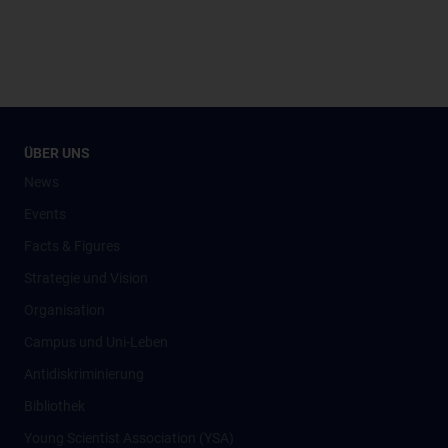
ÜBER UNS
News
Events
Facts & Figures
Strategie und Vision
Organisation
Campus und Uni-Leben
Antidiskriminierung
Bibliothek
Young Scientist Association (YSA)