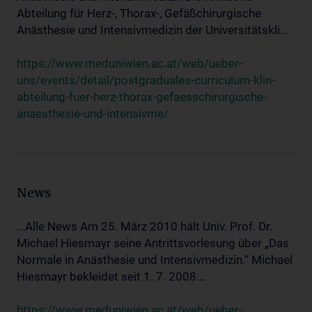
Abteilung für Herz-, Thorax-, Gefäßchirurgische
Anästhesie und Intensivmedizin der Universitätskli...
https://www.meduniwien.ac.at/web/ueber-
uns/events/detail/postgraduales-curriculum-klin-
abteilung-fuer-herz-thorax-gefaesschirurgische-
anaesthesie-und-intensivme/
News
...Alle News Am 25. März 2010 hält Univ. Prof. Dr.
Michael Hiesmayr seine Antrittsvorlesung über „Das
Normale in Anästhesie und Intensivmedizin.“ Michael
Hiesmayr bekleidet seit 1. 7. 2008...
https://www.meduniwien.ac.at/web/ueber-