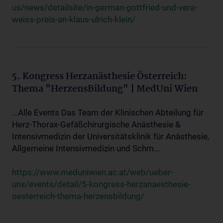
us/news/detailsite/in-german-gottfried-und-vera-
weiss-preis-an-klaus-ulrich-klein/
5. Kongress Herzanästhesie Österreich:
Thema "HerzensBildung" | MedUni Wien
...Alle Events Das Team der Klinischen Abteilung für
Herz-Thorax-Gefäßchirurgische Anästhesie &
Intensivmedizin der Universitätsklinik für Anästhesie,
Allgemeine Intensivmedizin und Schm...
https://www.meduniwien.ac.at/web/ueber-
uns/events/detail/5-kongress-herzanaesthesie-
oesterreich-thema-herzensbildung/