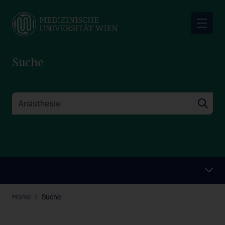
Skip
to
main
content
Suche
Home
Suche