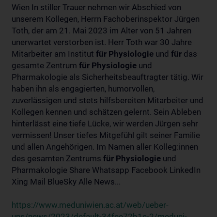
Wien In stiller Trauer nehmen wir Abschied von
unserem Kollegen, Herrn Fachoberinspektor Jürgen
Toth, der am 21. Mai 2023 im Alter von 51 Jahren
unerwartet verstorben ist. Herr Toth war 30 Jahre
Mitarbeiter am Institut
für
Physiologie
und
für
das
gesamte Zentrum
für
Physiologie
und
Pharmakologie als Sicherheitsbeauftragter tätig. Wir
haben ihn als engagierten, humorvollen,
zuverlässigen und stets hilfsbereiten Mitarbeiter und
Kollegen kennen und schätzen gelernt. Sein Ableben
hinterlässt eine tiefe Lücke, wir werden Jürgen sehr
vermissen! Unser tiefes Mitgefühl gilt seiner Familie
und allen Angehörigen. Im Namen aller Kolleg:innen
des gesamten Zentrums
für
Physiologie
und
Pharmakologie Share Whatsapp Facebook LinkedIn
Xing Mail BlueSky Alle News...
https://www.meduniwien.ac.at/web/ueber-
uns/news/2023/default-34fee72b1e-2/meduni-