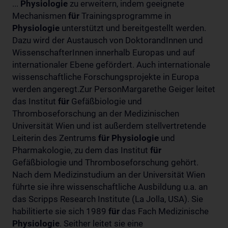
...
Physiologie
zu erweitern, indem geeignete
Mechanismen
für
Trainingsprogramme in
Physiologie
unterstützt und bereitgestellt werden.
Dazu wird der Austausch von DoktorandInnen und
WissenschafterInnen innerhalb Europas und auf
internationaler Ebene gefördert. Auch internationale
wissenschaftliche Forschungsprojekte in Europa
werden angeregt.Zur PersonMargarethe Geiger leitet
das Institut
für
Gefäßbiologie und
Thromboseforschung an der Medizinischen
Universität Wien und ist außerdem stellvertretende
Leiterin des Zentrums
für
Physiologie
und
Pharmakologie, zu dem das Institut
für
Gefäßbiologie und Thromboseforschung gehört.
Nach dem Medizinstudium an der Universität Wien
führte sie ihre wissenschaftliche Ausbildung u.a. an
das Scripps Research Institute (La Jolla, USA). Sie
habilitierte sie sich 1989
für
das Fach Medizinische
Physiologie
. Seither leitet sie eine