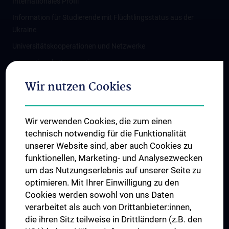
Internationales Profil
Information für Studierende mit Flüchtlingsstatus aus der
Ukraine
Universitätskooperationen und Netzwerke
Internationale Kooperationen
Adjunct Professorships
Wir nutzen Cookies
Student & Staff Exchange
Das KPJ der MedUni Wien
Wir verwenden Cookies, die zum einen
Graduiertentraining
technisch notwendig für die Funktionalität
Dual Career
unserer Website sind, aber auch Cookies zu
funktionellen, Marketing- und Analysezwecken
Trusted Reseach - Research Security - Foreign Interference
um das Nutzungserlebnis auf unserer Seite zu
UNESCO Lehrstuhl für Bioethik
optimieren. Mit Ihrer Einwilligung zu den
MUVI
Cookies werden sowohl von uns Daten
verarbeitet als auch von Drittanbieter:innen,
die ihren Sitz teilweise in Drittländern (z.B. den