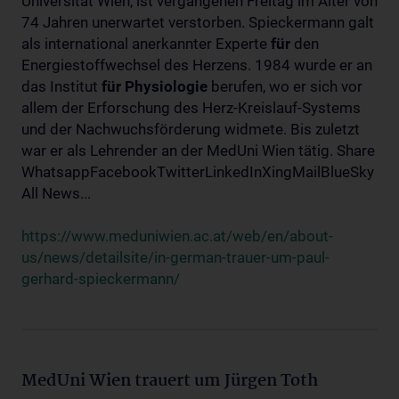
Universität Wien, ist vergangenen Freitag im Alter von
74 Jahren unerwartet verstorben. Spieckermann galt
als international anerkannter Experte
für
den
Energiestoffwechsel des Herzens. 1984 wurde er an
das Institut
für
Physiologie
berufen, wo er sich vor
allem der Erforschung des Herz-Kreislauf-Systems
und der Nachwuchsförderung widmete. Bis zuletzt
war er als Lehrender an der MedUni Wien tätig. Share
WhatsappFacebookTwitterLinkedInXingMailBlueSky
All News...
https://www.meduniwien.ac.at/web/en/about-
us/news/detailsite/in-german-trauer-um-paul-
gerhard-spieckermann/
MedUni Wien trauert um Jürgen Toth