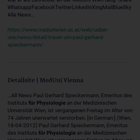
WhatsappFacebookTwitterLinkedInXingMailBlueSky
Alle News...
https://www.meduniwien.ac.at/web/ueber-
uns/news/detail/trauer-um-paul-gerhard-
spieckermann/
Detailsite | MedUni Vienna
...All News Paul Gerhard Spieckermann, Emeritus des
Instituts
für
Physiologie
an der Medizinischen
Universität Wien, ist vergangenen Freitag im Alter von
74 Jahren unerwartet verstorben. [in German:] (Wien,
18-04-2012) Paul Gerhard Spieckermann, Emeritus
des Instituts
für
Physiologie
an der Medizinischen