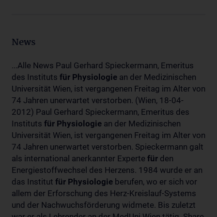
News
...Alle News Paul Gerhard Spieckermann, Emeritus
des Instituts
für
Physiologie
an der Medizinischen
Universität Wien, ist vergangenen Freitag im Alter von
74 Jahren unerwartet verstorben. (Wien, 18-04-
2012) Paul Gerhard Spieckermann, Emeritus des
Instituts
für
Physiologie
an der Medizinischen
Universität Wien, ist vergangenen Freitag im Alter von
74 Jahren unerwartet verstorben. Spieckermann galt
als international anerkannter Experte
für
den
Energiestoffwechsel des Herzens. 1984 wurde er an
das Institut
für
Physiologie
berufen, wo er sich vor
allem der Erforschung des Herz-Kreislauf-Systems
und der Nachwuchsförderung widmete. Bis zuletzt
war er als Lehrender an der MedUni Wien tätig. Share