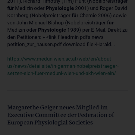
2011), Richard Timothy (Tim) Hunt (Nobelpreisträger
für
Medizin oder
Physiologie
2001) und Roger David
Kornberg (Nobelpreisträger
für
Chemie 2006) sowie
von John Michael Bishop (Nobelpreisträger
für
Medizin oder
Physiologie
1989) per E-Mail. Direkt zu
den Petitionen: » <link fileadmin pdfs news
petition_zur_hausen.pdf download file>Harald...
https://www.meduniwien.ac.at/web/en/about-
us/news/detailsite/in-german-nobelpreistraeger-
setzen-sich-fuer-meduni-wien-und-akh-wien-ein/
Margarethe Geiger neues Mitglied im
Executive Committee der Federation of
European Physiologial Societies