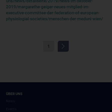
uns/news/detailseite/2019/news-im-oktober-
2019/margarethe-geiger-neues-mitglied-im-
executive-committee-der-federation-of-european-
physiologial-societies/menschen-der-meduni-wien/
1
ÜBER UNS
News
Events