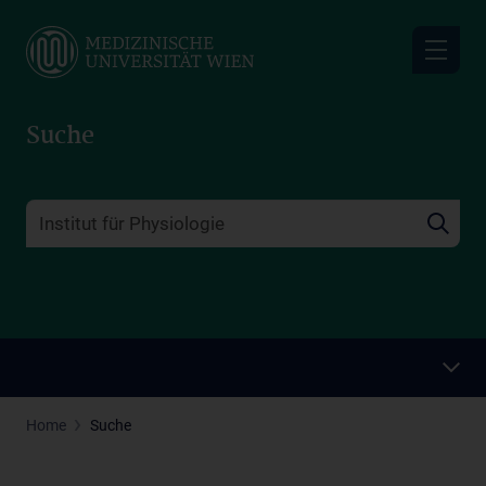
Skip
to
main
content
Suche
Home
Suche