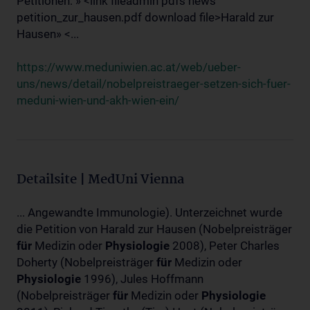
Petitionen: » <link fileadmin pdfs news
petition_zur_hausen.pdf download file>Harald zur
Hausen» <...
https://www.meduniwien.ac.at/web/ueber-
uns/news/detail/nobelpreistraeger-setzen-sich-fuer-
meduni-wien-und-akh-wien-ein/
Detailsite | MedUni Vienna
... Angewandte Immunologie). Unterzeichnet wurde
die Petition von Harald zur Hausen (Nobelpreisträger
für
Medizin oder
Physiologie
2008), Peter Charles
Doherty (Nobelpreisträger
für
Medizin oder
Physiologie
1996), Jules Hoffmann
(Nobelpreisträger
für
Medizin oder
Physiologie